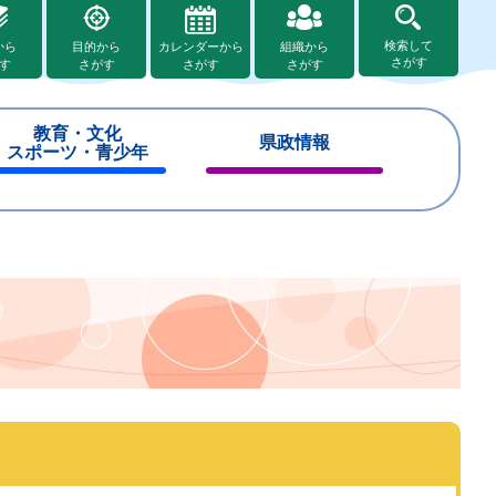
検索して
から
目的から
カレンダーから
組織から
さがす
す
さがす
さがす
さがす
教育・文化
県政情報
スポーツ・青少年
閉
閉
じ
じ
る
る