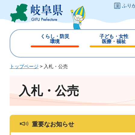
ペ
メ
ふり
ー
ニ
ジ
ュ
の
ー
先
を
くらし・防災
子ども・女性
頭
飛
環境
医療・福祉
で
ば
閉
閉
す
し
じ
じ
。
て
る
る
トップページ
>
入札・公売
本
文
へ
入札・公売
重要なお知らせ