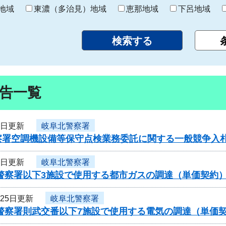
り
地域
東濃（多治見）地域
恵那地域
下呂地域
告一覧
5日更新
岐阜北警察署
察署空調機設備等保守点検業務委託に関する一般競争入
9日更新
岐阜北警察署
北警察署以下3施設で使用する都市ガスの調達（単価契約
月25日更新
岐阜北警察署
北警察署則武交番以下7施設で使用する電気の調達（単価