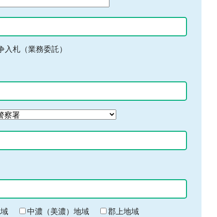
争入札（業務委託）
地域
中濃（美濃）地域
郡上地域