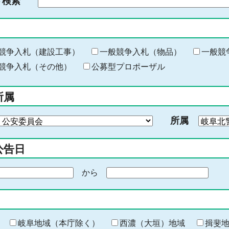
ド検索
検
索
す
る
キ
競争入札（建設工事）
一般競争入札（物品）
一般競
ー
競争入札（その他）
公募型プロポーザル
ワ
ー
所属
ド
を
所属
入
力
公告日
から
期
間
の
終
わ
岐阜地域（本庁除く）
西濃（大垣）地域
揖斐