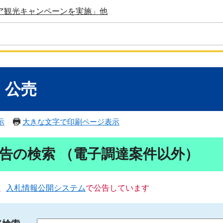
ア観光キャンペーンを実施」他
・公売
示
大きな文字で印刷ページ表示
告の検索 （電子調達案件以外）
、
入札情報公開システム
で公告しています