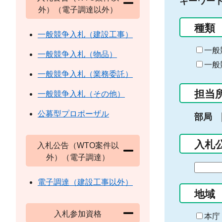
キーワー
外）（電子調達以外）
種類
一般競争入札（建設工事）
一般
一般競争入札（物品）
一般
一般競争入札（業務委託）
担当
一般競争入札（その他）
公募型プロポーザル
部局
入札
入札公告（WTO案件以
外）（電子調達）
期
間
電子調達（建設工事以外）
の
地域
始
入札参加資格
ま
本庁