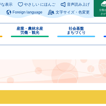
このページの本文へ
がな表示
やさしい にほんご
音声読み上げ
分類
Foreign language
文字サイズ・色変更
さが
産業・農林水産
社会基盤
労働・観光
まちづくり
閉
閉
じ
じ
る
る