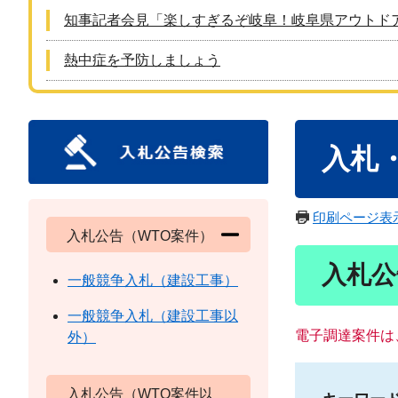
知事記者会見「楽しすぎるぞ岐阜！岐阜県アウトド
熱中症を予防しましょう
本
入札
文
印刷ページ表
入札公告（WTO案件）
入札公
一般競争入札（建設工事）
一般競争入札（建設工事以
電子調達案件は
外）
入札公告（WTO案件以