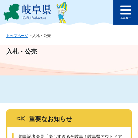
ペ
メ
このページの本文へ
ー
ニ
メ
ジ
ュ
ニ
の
ー
ュ
先
を
ー
頭
飛
トップページ
>
入札・公売
で
ば
す
し
入札・公売
。
て
本
文
へ
重要なお知らせ
知事記者会見「楽しすぎるぞ岐阜！岐阜県アウトドア