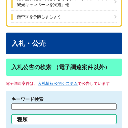
観光キャンペーンを実施」他
熱中症を予防しましょう
本
文
入札・公売
入札公告の検索 （電子調達案件以外）
電子調達案件は、
入札情報公開システム
で公告しています
キーワード検索
検
索
す
種類
る