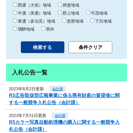
り
西濃（大垣）地域
揖斐地域
中濃（美濃）地域
郡上地域
可茂地域
東濃（多治見）地域
恵那地域
下呂地域
飛騨地域
県外
入札公告一覧
2023年8月2日更新
会計課
R5広告取扱型広報事業に係る県有財産の賃貸借に関
する一般競争入札公告（会計課）
2023年7月31日更新
会計課
R5カラー写真自動処理機の購入に関する一般競争入
札公告（会計課）