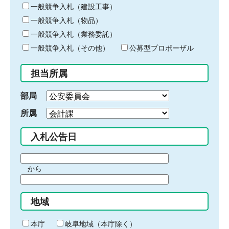
キ
一般競争入札（建設工事）
ー
一般競争入札（物品）
ワ
一般競争入札（業務委託）
ー
ド
一般競争入札（その他）
公募型プロポーザル
を
入
担当所属
力
部局
所属
入札公告日
期
から
間
期
の
間
始
地域
の
ま
終
り
わ
本庁
岐阜地域（本庁除く）