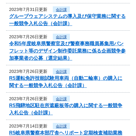
2023年7月31日更新
会計課
グループウェアシステムの導入及び保守業務に関する
一般競争入札公告（会計課）
2023年7月26日更新
会計課
令和5年度岐阜県警察官及び警察事務職員募集用パン
フレット等のデザイン制作委託業務に係る企画競争参
加事業者の公募（選定結果）
2023年7月26日更新
会計課
R5運転免許技能試験用車両（自動二輪車）の購入に
関する一般競争入札公告（会計課）
2023年7月26日更新
会計課
R5飛騨地区駐在所遮蔽板等の購入に関する一般競争
入札公告（会計課）
2023年7月14日更新
会計課
R5岐阜県警察本部庁舎ヘリポート定期検査補助業務