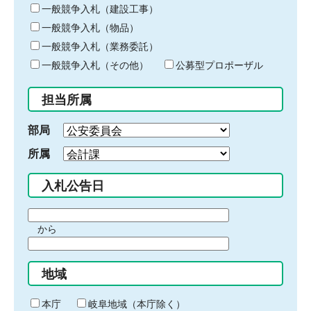
キ
一般競争入札（建設工事）
ー
一般競争入札（物品）
ワ
一般競争入札（業務委託）
ー
ド
一般競争入札（その他）
公募型プロポーザル
を
入
担当所属
力
部局
所属
入札公告日
期
から
間
期
の
間
始
地域
の
ま
終
り
わ
本庁
岐阜地域（本庁除く）