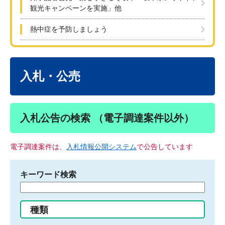
観光キャンペーンを実施」他
熱中症を予防しましょう
本
文
入札・公売
入札公告の検索 （電子調達案件以外）
電子調達案件は、
入札情報公開システム
で公告しています
キーワード検索
検
索
す
種類
る