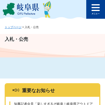
ペ
メ
このページの本文へ
ー
ニ
メ
ジ
ュ
ニ
の
ー
ュ
先
を
ー
頭
飛
トップページ
>
入札・公売
で
ば
す
し
入札・公売
。
て
本
文
へ
重要なお知らせ
知事記者会見「楽しすぎるぞ岐阜！岐阜県アウトドア