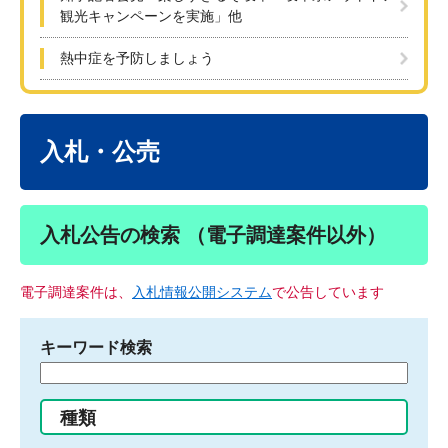
観光キャンペーンを実施」他
熱中症を予防しましょう
本
文
入札・公売
入札公告の検索 （電子調達案件以外）
電子調達案件は、
入札情報公開システム
で公告しています
キーワード検索
検
索
す
種類
る