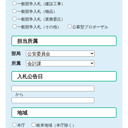
キ
一般競争入札（建設工事）
ー
一般競争入札（物品）
ワ
一般競争入札（業務委託）
ー
ド
一般競争入札（その他）
公募型プロポーザル
を
入
担当所属
力
部局
所属
入札公告日
期
から
間
期
の
間
始
地域
の
ま
終
り
わ
本庁
岐阜地域（本庁除く）