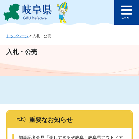
ペ
メ
このページの本文へ
ー
ニ
メ
ジ
ュ
ニ
の
ー
ュ
先
を
ー
頭
飛
トップページ
>
入札・公売
で
ば
す
し
入札・公売
。
て
本
文
へ
重要なお知らせ
知事記者会見「楽しすぎるぞ岐阜！岐阜県アウトドア