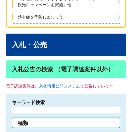
観光キャンペーンを実施」他
熱中症を予防しましょう
本
文
入札・公売
入札公告の検索 （電子調達案件以外）
電子調達案件は、
入札情報公開システム
で公告しています
キーワード検索
検
索
す
種類
る