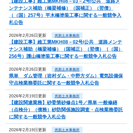
【建設工事】維工第MKH08－03－2号/公共 道路メ
ンテナンス補助（橋梁補修）（国補正）（翌債）
（（国）257号）平木橋塗装工事に関する一般競争入
札公告
2026年2月26日更新
恵那土木事務所
【建設工事】維工第MKH08－02号/公共 道路メンテ
ナンス補助（橋梁補修）（国補正）（翌債）（（国）
256号）護山橋塗装工事に関する一般競争入札公告
2026年2月26日更新
恵那土木事務所
県単 ダム管理（岩村ダム・中野方ダム）電気設備保
守点検業務委託に関する一般競争入札公告
2026年2月19日更新
恵那土木事務所
【建設関連業務】砂委第砂修点1号／県単 一般修繕
（点検分）（債務）砂防関係施設調査・点検業務委託
に関する一般競争入札公告
2026年2月19日更新
恵那土木事務所