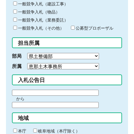
キ
一般競争入札（建設工事）
ー
一般競争入札（物品）
ワ
一般競争入札（業務委託）
ー
ド
一般競争入札（その他）
公募型プロポーザル
を
入
担当所属
力
部局
所属
入札公告日
期
から
間
期
の
間
始
地域
の
ま
終
り
わ
本庁
岐阜地域（本庁除く）