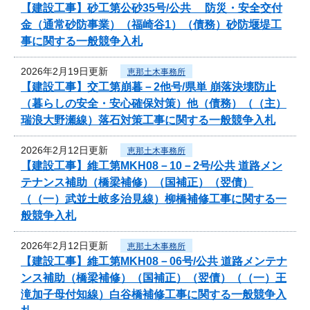
【建設工事】砂工第公砂35号/公共 防災・安全交付
金（通常砂防事業）（福崎谷1）（債務）砂防堰堤工
事に関する一般競争入札
2026年2月19日更新
恵那土木事務所
【建設工事】交工第崩暮－2他号/県単 崩落決壊防止
（暮らしの安全・安心確保対策）他（債務）（（主）
瑞浪大野瀬線）落石対策工事に関する一般競争入札
2026年2月12日更新
恵那土木事務所
【建設工事】維工第MKH08－10－2号/公共 道路メン
テナンス補助（橋梁補修）（国補正）（翌債）
（（一）武並土岐多治見線）柳橋補修工事に関する一
般競争入札
2026年2月12日更新
恵那土木事務所
【建設工事】維工第MKH08－06号/公共 道路メンテナ
ンス補助（橋梁補修）（国補正）（翌債）（（一）王
滝加子母付知線）白谷橋補修工事に関する一般競争入