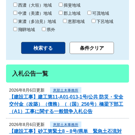
り
西濃（大垣）地域
揖斐地域
中濃（美濃）地域
郡上地域
可茂地域
東濃（多治見）地域
恵那地域
下呂地域
飛騨地域
県外
入札公告一覧
2026年8月6日更新
恵那土木事務所
【建設工事】建工第11-A01-013-1号/公共 防災・安全
交付金（改築）（債務）（（国）256号）橋梁下部工
（A1）工事に関する一般競争入札公告
2026年8月6日更新
恵那土木事務所
【建設工事】砂工第緊土8－8号/県単 緊急土石流対