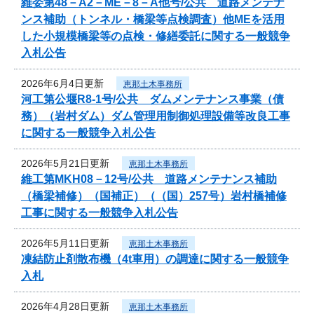
維委第48－A2－ME－8－A他号/公共 道路メンテナ
ンス補助（トンネル・橋梁等点検調査）他MEを活用
した小規模橋梁等の点検・修繕委託に関する一般競争
入札公告
2026年6月4日更新
恵那土木事務所
河工第公堰R8-1号/公共 ダムメンテナンス事業（債
務）（岩村ダム）ダム管理用制御処理設備等改良工事
に関する一般競争入札公告
2026年5月21日更新
恵那土木事務所
維工第MKH08－12号/公共 道路メンテナンス補助
（橋梁補修）（国補正）（（国）257号）岩村橋補修
工事に関する一般競争入札公告
2026年5月11日更新
恵那土木事務所
凍結防止剤散布機（4t車用）の調達に関する一般競争
入札
2026年4月28日更新
恵那土木事務所