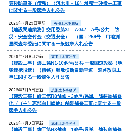
策砂防事業（債務）（阿木川－16）堆積土砂撤去工事
に関する一般競争入札公告
2026年7月23日更新
恵那土木事務所
【建設関連業務】交用委第31－A047－A号/公共 防
災・安全交付金（交通安全） （国）256号 用地測
量調査等委託に関する一般競争入札公告
2026年7月9日更新
恵那土木事務所
【建設工事】濃工第N1-10他号/公共 一般国道改築（地
域連携推進）（債務）濃飛横断自動車道 道路改良工
事に関する一般競争入札公告
2026年7月9日更新
恵那土木事務所
【建設工事】維工第R8舗修－3他号/県単 舗装道補修
他（（主）恵那白川線他）舗装補修工事に関する一般
競争入札公告
2026年7月9日更新
恵那土木事務所
【建設工事】維工第R8舗修－1他号/県単 舗装道補修