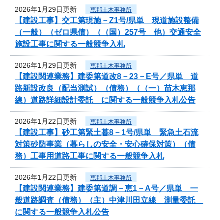
2026年1月29日更新
恵那土木事務所
【建設工事】交工第現施－Z1号/県単 現道施設整備
（一般）（ゼロ県債）（（国）257号 他）交通安全
施設工事に関する一般競争入札
2026年1月29日更新
恵那土木事務所
【建設関連業務】建委第道改8－23－E号／県単 道
路新設改良（配当測試）（債務）（（一）苗木恵那
線）道路詳細設計委託 に関する一般競争入札公告
2026年1月22日更新
恵那土木事務所
【建設工事】砂工第緊土暮8－1号/県単 緊急土石流
対策砂防事業（暮らしの安全・安心確保対策）（債
務）工事用道路工事に関する一般競争入札
2026年1月22日更新
恵那土木事務所
【建設関連業務】建委第道調－恵1－A号／県単 一
般道路調査（債務）（主）中津川田立線 測量委託
に関する一般競争入札公告