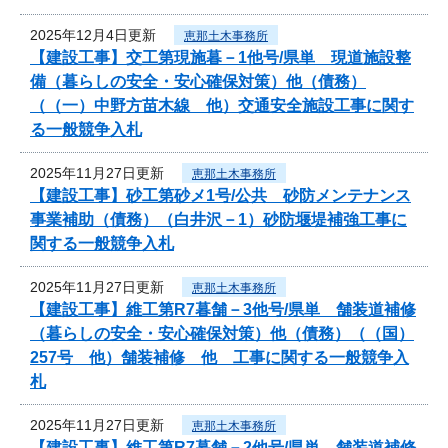
2025年12月4日更新
恵那土木事務所
【建設工事】交工第現施暮－1他号/県単 現道施設整
備（暮らしの安全・安心確保対策）他（債務）
（（一）中野方苗木線 他）交通安全施設工事に関す
る一般競争入札
2025年11月27日更新
恵那土木事務所
【建設工事】砂工第砂メ1号/公共 砂防メンテナンス
事業補助（債務）（白井沢－1）砂防堰堤補強工事に
関する一般競争入札
2025年11月27日更新
恵那土木事務所
【建設工事】維工第R7暮舗－3他号/県単 舗装道補修
（暮らしの安全・安心確保対策）他（債務）（（国）
257号 他）舗装補修 他 工事に関する一般競争入
札
2025年11月27日更新
恵那土木事務所
【建設工事】維工第R7暮舗－2他号/県単 舗装道補修