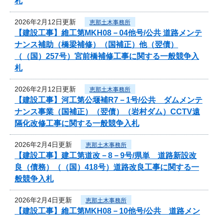
札
2026年2月12日更新
恵那土木事務所
【建設工事】維工第MKH08－04他号/公共 道路メンテ
ナンス補助（橋梁補修）（国補正）他（翌債）
（（国）257号）宮前橋補修工事に関する一般競争入
札
2026年2月12日更新
恵那土木事務所
【建設工事】河工第公堰補R7－1号/公共 ダムメンテ
ナンス事業（国補正）（翌債）（岩村ダム）CCTV遠
隔化改修工事に関する一般競争入札
2026年2月4日更新
恵那土木事務所
【建設工事】建工第道改－8－9号/県単 道路新設改
良（債務）（（国）418号）道路改良工事に関する一
般競争入札
2026年2月4日更新
恵那土木事務所
【建設工事】維工第MKH08－10他号/公共 道路メン