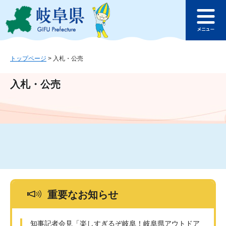
ペ
メ
このページの本文へ
ー
ニ
メ
ジ
ュ
ニ
の
ー
ュ
先
を
ー
頭
飛
トップページ
>
入札・公売
で
ば
す
し
入札・公売
。
て
本
文
へ
重要なお知らせ
知事記者会見「楽しすぎるぞ岐阜！岐阜県アウトドア