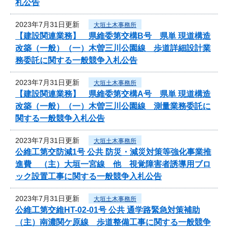
札公告
2023年7月31日更新
大垣土木事務所
【建設関連業務】 県維委第交構B号 県単 現道構造
改築（一般）（一）木曽三川公園線 歩道詳細設計業
務委託に関する一般競争入札公告
2023年7月31日更新
大垣土木事務所
【建設関連業務】 県維委第交構A号 県単 現道構造
改築（一般）（一）木曽三川公園線 測量業務委託に
関する一般競争入札公告
2023年7月31日更新
大垣土木事務所
公維工第交防減1号 公共 防災・減災対策等強化事業推
進費 （主）大垣一宮線 他 視覚障害者誘導用ブロ
ック設置工事に関する一般競争入札公告
2023年7月31日更新
大垣土木事務所
公維工第交維HT-02-01号 公共 通学路緊急対策補助
（主）南濃関ケ原線 歩道整備工事に関する一般競争