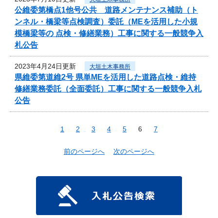
公維委第橋点1他号公共 道路メンテナンス補助（ト
ンネル・橋梁等点検調査）委託（MEを活用した小規
模橋梁等の 点検・修繕業務）工事に関する一般競争入
札公告
2023年4月24日更新
大垣土木事務所
県維委第道維2号 県単MEを活用した道路点検・維持
修繕業務委託（全面委託）工事に関する一般競争入札
公告
1
2
3
4
5
6
7
前のページへ
次のページへ