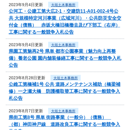
2023年9月4日更新
大垣土木事務所
公河工・公建工第大広2-1・交建防11-A01-002-4号公
共 大規模特定河川事業（広域河川）・公共防災安全交
付金（債務） 赤坂大橋旧橋撤去及び下部工（右岸）
工事に関する一般競争入札公告
2023年9月4日更新
大垣土木事務所
県園工第魅再2号 県単 都市公園事業（魅力向上再整
備）養老公園 園内舗装修繕工事に関する一般競争入札
公告
2023年8月28日更新
大垣土木事務所
公維工第橋補1号 公共 道路メンテナンス補助（橋梁補
修）一之瀬大橋 防護柵取替工事に関する一般競争入
札公告
2023年8月7日更新
大垣土木事務所
県街工第8号 県単 街路事業（一般分）（債務）
（都）神田神戸線 道路改良工事に関する一般競争入