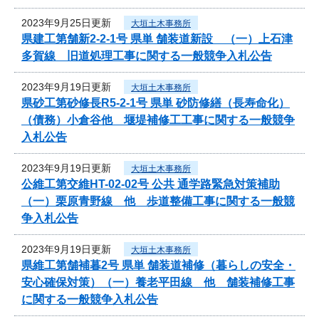
2023年9月25日更新
大垣土木事務所
県建工第舗新2-2-1号 県単 舗装道新設 （一）上石津
多賀線 旧道処理工事に関する一般競争入札公告
2023年9月19日更新
大垣土木事務所
県砂工第砂修長R5-2-1号 県単 砂防修繕（長寿命化）
（債務）小倉谷他 堰堤補修工工事に関する一般競争
入札公告
2023年9月19日更新
大垣土木事務所
公維工第交維HT-02-02号 公共 通学路緊急対策補助
（一）栗原青野線 他 歩道整備工事に関する一般競
争入札公告
2023年9月19日更新
大垣土木事務所
県維工第舗補暮2号 県単 舗装道補修（暮らしの安全・
安心確保対策）（一）養老平田線 他 舗装補修工事
に関する一般競争入札公告