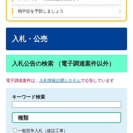
熱中症を予防しましょう
本
文
入札・公売
入札公告の検索 （電子調達案件以外）
電子調達案件は、
入札情報公開システム
で公告しています
キーワード検索
検
索
す
種類
る
キ
一般競争入札（建設工事）