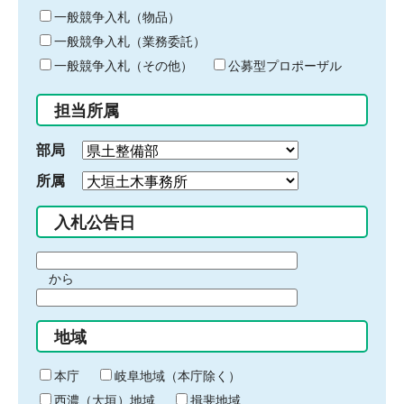
ー
一般競争入札（物品）
ワ
一般競争入札（業務委託）
ー
ド
一般競争入札（その他）
公募型プロポーザル
を
入
担当所属
力
部局
所属
入札公告日
期
から
間
期
の
間
始
地域
の
ま
終
り
わ
本庁
岐阜地域（本庁除く）
り
西濃（大垣）地域
揖斐地域