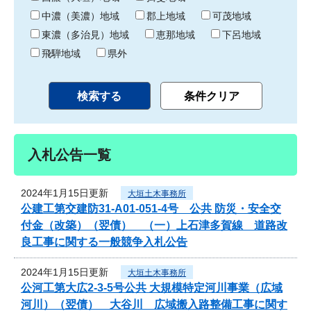
中濃（美濃）地域
郡上地域
可茂地域
東濃（多治見）地域
恵那地域
下呂地域
飛騨地域
県外
入札公告一覧
2024年1月15日更新
大垣土木事務所
公建工第交建防31-A01-051-4号 公共 防災・安全交
付金（改築）（翌債） （一）上石津多賀線 道路改
良工事に関する一般競争入札公告
2024年1月15日更新
大垣土木事務所
公河工第大広2-3-5号公共 大規模特定河川事業（広域
河川）（翌債） 大谷川 広域搬入路整備工事に関す