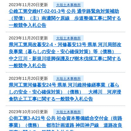
2023年11月20日更新
大垣土木事務所
公維工第交維HT-02-01-3号 公共 通学路緊急対策補助
（翌債）（主）南濃関ケ原線 歩道整備工事に関する
一般競争入札公告
2023年11月20日更新
大垣土木事務所
県河工第局改暮安2-4・河修暮安13号 県単 河川局部改
良事業（暮らしの安全・安心確保対策）等（債務）
中之江川・新規川堤脚保護及び樹木伐採工事に関する
一般競争入札公告
2023年11月20日更新
大垣土木事務所
県河工第河修暮安24号 県単 河川維持修繕事業（暮ら
しの安全・安心確保対策）（債務） 大榑川 河岸浸
食防止工工事に関する一般競争入札公告
2023年10月10日更新
大垣土木事務所
公街工第3-A21号 公共 社会資本整備総合交付金（街路
事業）（債務） 都市計画道路 神田神戸線 道路改良