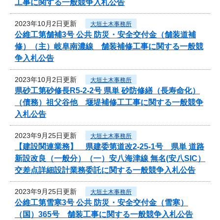
工事に関する一般競争入札公告
2023年10月2日更新
大垣土木事務所
公維工第舗補3号 公共 防災・安全交付金（舗装道補
修）（主）岐阜南濃線 舗装補修工事に関する一般競
争入札公告
2023年10月2日更新
大垣土木事務所
県砂工第砂修長R5-2-2号 県単 砂防修繕（長寿命化）
（債務）祖父谷他 堰堤補修工工事に関する一般競争
入札公告
2023年9月25日更新
大垣土木事務所
【建設関連業務】 県建委第道改2-25-1号 県単 道路
新設改良（一般分）（一）安八海津線 無名(安八SIC）
交差点詳細設計業務委託に関する一般競争入札公告
2023年9月25日更新
大垣土木事務所
公維工第雪寒3号 公共 防災・安全交付金（雪寒）
（国）365号 舗装工事に関する一般競争入札公告