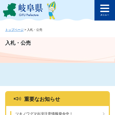
ペ
メ
このページの本文へ
ー
ニ
メ
ジ
ュ
ニ
の
ー
ュ
先
を
ー
頭
飛
トップページ
>
入札・公売
で
ば
す
し
入札・公売
。
て
本
文
へ
重要なお知らせ
ツキノワグマ出没注意情報発令中！