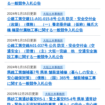
る一般競争入札公告
2024年1月15日更新
大垣土木事務所
公建工第交建11-A01-015-8号 公共 防災・安全交付金
（改築）（債務） （一）養老垂井線 （仮称）橋爪大
橋 橋梁付属物工事に関する一般競争入札公告
2024年1月15日更新
大垣土木事務所
公維工第交維A01-037号 公共 防災・安全交付金（交
通安全）（翌債）（主）大垣一宮線 他 交通安全施
設工事に関する一般競争入札公告
2024年1月15日更新
大垣土木事務所
県維工第舗補暮7号 県単 舗装道補修（暮らしの安全・
安心確保対策）（債務）（国）365号 舗装補修工事
に関する一般競争入札公告
2023年12月25日更新
大垣土木事務所
県砂工第通砂暮安R5-1・緊土暮安R5-4号 県単 通常砂
防・緊急土石流対策砂防事業（暮らしの安全・安心確