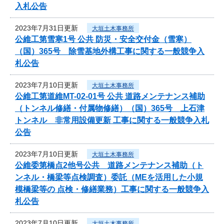
入札公告
2023年7月31日更新
大垣土木事務所
公維工第雪寒1号 公共 防災・安全交付金（雪寒）
（国）365号 除雪基地外構工事に関する一般競争入
札公告
2023年7月10日更新
大垣土木事務所
公維工第道維MT-02-01号 公共 道路メンテナンス補助
（トンネル修繕・付属物修繕）（国）365号 上石津
トンネル 非常用設備更新 工事に関する一般競争入札
公告
2023年7月10日更新
大垣土木事務所
公維委第橋点2他号公共 道路メンテナンス補助（ト
ンネル・橋梁等点検調査）委託（MEを活用した小規
模橋梁等の 点検・修繕業務）工事に関する一般競争入
札公告
2023年7月10日更新
大垣土木事務所