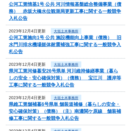
公河工第情基1号 公共 河川情報基盤総合整備事業（債
務） 赤坂大橋水位観測局更新工事に関する一般競争
入札公告
2023年12月4日更新
大垣土木事務所
公河工第施向1号 公共 施設機能向上事業（債務） 旧
水門川排水機場躯体耐震補強工事に関する一般競争入
札公告
2023年12月4日更新
大垣土木事務所
県河工第河修暮安26号県単 河川維持修繕事業（暮ら
しの安全・安心確保対策）（債務） 宝江川 護岸等
工事に関する一般競争入札公告
2023年12月4日更新
大垣土木事務所
県維工第舗補暮6号県単 舗装道補修（暮らしの安全・
安心確保対策）（債務）（主）南濃関ケ原線 舗装補
修工事に関する一般競争入札公告
2023年12月4日更新