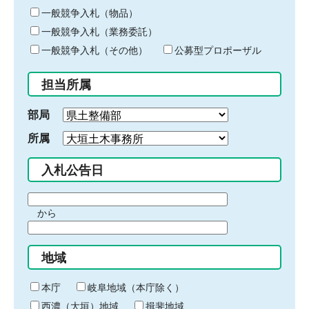
ー
一般競争入札（物品）
ワ
一般競争入札（業務委託）
ー
ド
一般競争入札（その他）
公募型プロポーザル
を
入
担当所属
力
部局
所属
入札公告日
期
から
間
期
の
間
始
地域
の
ま
終
り
わ
本庁
岐阜地域（本庁除く）
り
西濃（大垣）地域
揖斐地域