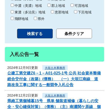
中濃（美濃）地域
郡上地域
可茂地域
東濃（多治見）地域
恵那地域
下呂地域
飛騨地域
県外
入札公告一覧
2024年12月9日更新
大垣土木事務所
公建工第交建Z6－1－A01-025-1号 公共 社会資本整備
総合交付金（改築）(債務） （一）大垣江南線 道
路改良工事に関する一般競争入札公告
2024年12月2日更新
大垣土木事務所
県維工第舗補暮15号 県単 舗装道補修（暮らしの安
全・安心確保対策）（債務）（主）南濃関ケ原線 舗