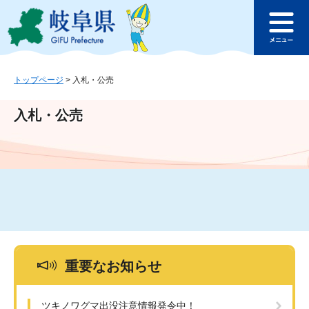
ペ
メ
このページの本文へ
ー
ニ
メ
ジ
ュ
ニ
の
ー
ュ
先
を
ー
頭
飛
トップページ
>
入札・公売
で
ば
す
し
入札・公売
。
て
本
文
へ
重要なお知らせ
ツキノワグマ出没注意情報発令中！