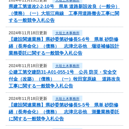
大垣土木事務所
県建工第道改2-2-10号 県単 道路新設改良（一般分）
（債務）（一）大垣江南線 工事用道路撤去工事に関
する一般競争入札公告
2024年11月18日更新
大垣土木事務所
【建設関連業務】県砂委第砂修長S-6号 県単 砂防修
繕（長寿命化）（債務） 志津北谷他 堰堤補修設計
業務委託に関する一般競争入札公告
2024年11月18日更新
大垣土木事務所
公建工第交建防31-A01-055-1号 公共 防災・安全交
付金（改築）（債務） （一）牧田室原線 道路改良
工事に関する一般競争入札公告
2024年11月18日更新
大垣土木事務所
【建設関連業務】県砂委第砂修長S-5号 県単 砂防修
繕（長寿命化）（債務） 志津北谷他 測量業務委託
に関する一般競争入札公告