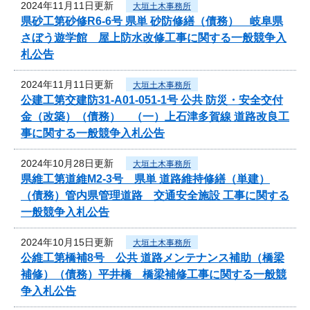
2024年11月11日更新
大垣土木事務所
県砂工第砂修R6-6号 県単 砂防修繕（債務） 岐阜県
さぼう遊学館 屋上防水改修工事に関する一般競争入
札公告
2024年11月11日更新
大垣土木事務所
公建工第交建防31-A01-051-1号 公共 防災・安全交付
金（改築）（債務） （一）上石津多賀線 道路改良工
事に関する一般競争入札公告
2024年10月28日更新
大垣土木事務所
県維工第道維M2-3号 県単 道路維持修繕（単建）
（債務）管内県管理道路 交通安全施設 工事に関する
一般競争入札公告
2024年10月15日更新
大垣土木事務所
公維工第橋補8号 公共 道路メンテナンス補助（橋梁
補修）（債務）平井橋 橋梁補修工事に関する一般競
争入札公告