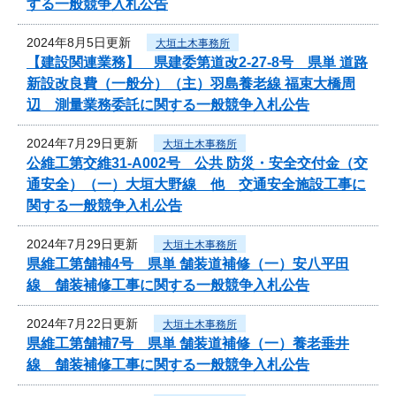
する一般競争入札公告
2024年8月5日更新
大垣土木事務所
【建設関連業務】 県建委第道改2-27-8号 県単 道路
新設改良費（一般分）（主）羽島養老線 福束大橋周
辺 測量業務委託に関する一般競争入札公告
2024年7月29日更新
大垣土木事務所
公維工第交維31-A002号 公共 防災・安全交付金（交
通安全）（一）大垣大野線 他 交通安全施設工事に
関する一般競争入札公告
2024年7月29日更新
大垣土木事務所
県維工第舗補4号 県単 舗装道補修（一）安八平田
線 舗装補修工事に関する一般競争入札公告
2024年7月22日更新
大垣土木事務所
県維工第舗補7号 県単 舗装道補修（一）養老垂井
線 舗装補修工事に関する一般競争入札公告