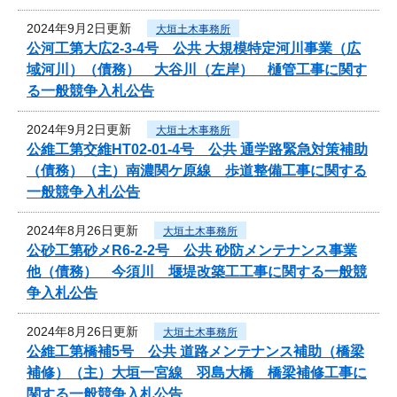
2024年9月2日更新
大垣土木事務所
公河工第大広2-3-4号 公共 大規模特定河川事業（広
域河川）（債務） 大谷川（左岸） 樋管工事に関す
る一般競争入札公告
2024年9月2日更新
大垣土木事務所
公維工第交維HT02-01-4号 公共 通学路緊急対策補助
（債務）（主）南濃関ケ原線 歩道整備工事に関する
一般競争入札公告
2024年8月26日更新
大垣土木事務所
公砂工第砂メR6-2-2号 公共 砂防メンテナンス事業
他（債務） 今須川 堰堤改築工工事に関する一般競
争入札公告
2024年8月26日更新
大垣土木事務所
公維工第橋補5号 公共 道路メンテナンス補助（橋梁
補修）（主）大垣一宮線 羽島大橋 橋梁補修工事に
関する一般競争入札公告