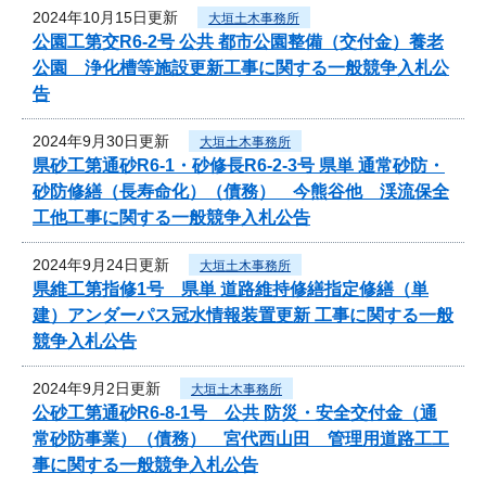
2024年10月15日更新
大垣土木事務所
公園工第交R6-2号 公共 都市公園整備（交付金）養老
公園 浄化槽等施設更新工事に関する一般競争入札公
告
2024年9月30日更新
大垣土木事務所
県砂工第通砂R6-1・砂修長R6-2-3号 県単 通常砂防・
砂防修繕（長寿命化）（債務） 今熊谷他 渓流保全
工他工事に関する一般競争入札公告
2024年9月24日更新
大垣土木事務所
県維工第指修1号 県単 道路維持修繕指定修繕（単
建）アンダーパス冠水情報装置更新 工事に関する一般
競争入札公告
2024年9月2日更新
大垣土木事務所
公砂工第通砂R6-8-1号 公共 防災・安全交付金（通
常砂防事業）（債務） 宮代西山田 管理用道路工工
事に関する一般競争入札公告