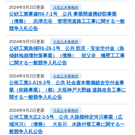
2024年9月2日更新
大垣土木事務所
公砂工第事連R6-7-1号 公共 事業間連携砂防事業
（債務） 志津北谷 管理用道路工工事に関する一般
競争入札公告
2024年9月2日更新
大垣土木事務所
公砂工第急傾R6-26-1号 公共 防災・安全交付金（急
傾斜地崩壊対策事業）（債務） 祖父谷 擁壁工工事
に関する一般競争入札公告
2024年9月2日更新
大垣土木事務所
公街工第3-A19-3号 公共 社会資本整備総合交付金事
業（街路事業）（都）大垣神戸大野線 道路改良工事に
関する一般競争入札公告
2024年9月2日更新
大垣土木事務所
公河工第大広2-3-5号 公共 大規模特定河川事業（広
域河川）（債務） 大谷川 水路付替工事に関する一
般競争入札公告