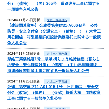
分）（債務） （国）365号 道路改良工事に関する
一般競争入札公告
2024年11月25日更新
大垣土木事務所
【建設関連業務】 公維委第交維31-A006-B号 公共
防災・安全交付金（交通安全）（債務）（一）木曽三
川公園線 箱型函渠詳細設計業務委託に関する一般競
争入札公告
2024年11月25日更新
大垣土木事務所
県維工第橋維暮1号 県単 橋りょう維持修繕（暮らし
の安全・安心確保対策）（債務）（主）岐阜南濃線
海津橋段差対策工事に関する一般競争入札公告
2024年11月25日更新
大垣土木事務所
公建工第交建防11-A01-015-1号 公共 防災・安全交
付金（改築）（債務） （仮称）橋爪大橋 道路改良
工事に関する一般競争入札公告
2024年11月25日更新