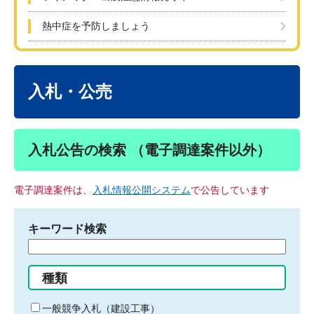
熱中症を予防しましょう
本
文
入札・公売
入札公告の検索 （電子調達案件以外）
電子調達案件は、
入札情報公開システム
で公告しています
キーワード検索
検
索
す
種類
る
キ
一般競争入札（建設工事）