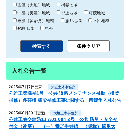
り
西濃（大垣）地域
揖斐地域
中濃（美濃）地域
郡上地域
可茂地域
東濃（多治見）地域
恵那地域
下呂地域
飛騨地域
県外
入札公告一覧
2025年7月7日更新
大垣土木事務所
公維工第橋補1号 公共 道路メンテナンス補助（橋梁
補修）多芸橋 橋梁補修工事に関する一般競争入札公告
2025年6月30日更新
大垣土木事務所
公建工第交建防11-A01-004-3号 公共 防災・安全交
付金（改築） （一）養老垂井線 （仮称）橋爪大