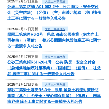
2025年2月17日更新
大垣土木事務所
公維工第災防55-A01-003-2号 公共 防災・安全交付
金（災害防除）（翌債）（主）南濃北勢線 地山補強
土工事に関する一般競争入札公告
2025年2月17日更新
大垣土木事務所
県園工第魅再R6-2号 県単 都市公園事業（魅力向上
再整備）（翌債） 養老公園園内施設修繕工事に関す
る一般競争入札公告
2025年2月17日更新
大垣土木事務所
公砂工第急傾R6H-26-1号 公共 防災・安全交付金
（急傾斜地崩壊対策事業）（国補正）（翌債） 祖父
谷 擁壁工事に関する一般競争入札公告
2025年2月17日更新
大垣土木事務所
県砂工第緊土暮安R6-3号 県単 緊急土石流対策砂防
事業（暮らしの安全・安心確保対策）（債務） 志津
南谷他 除石工事に関する一般競争入札公告