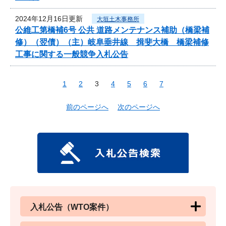
2024年12月16日更新
大垣土木事務所
公維工第橋補6号 公共 道路メンテナンス補助（橋梁補
修）（翌債）（主）岐阜垂井線 揖斐大橋 橋梁補修
工事に関する一般競争入札公告
1
2
3
4
5
6
7
前のページへ
次のページへ
入札公告（WTO案件）