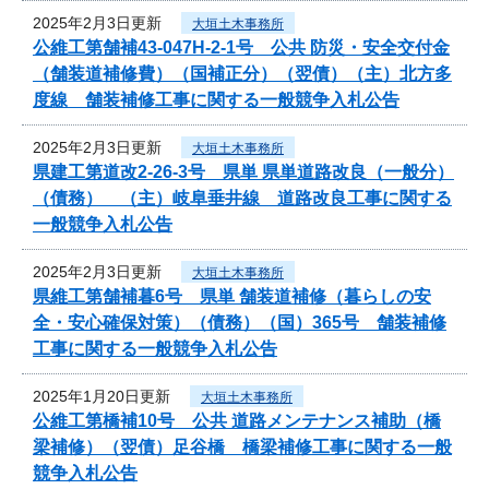
2025年2月3日更新
大垣土木事務所
公維工第舗補43-047H-2-1号 公共 防災・安全交付金
（舗装道補修費）（国補正分）（翌債）（主）北方多
度線 舗装補修工事に関する一般競争入札公告
2025年2月3日更新
大垣土木事務所
県建工第道改2-26-3号 県単 県単道路改良（一般分）
（債務） （主）岐阜垂井線 道路改良工事に関する
一般競争入札公告
2025年2月3日更新
大垣土木事務所
県維工第舗補暮6号 県単 舗装道補修（暮らしの安
全・安心確保対策）（債務）（国）365号 舗装補修
工事に関する一般競争入札公告
2025年1月20日更新
大垣土木事務所
公維工第橋補10号 公共 道路メンテナンス補助（橋
梁補修）（翌債）足谷橋 橋梁補修工事に関する一般
競争入札公告