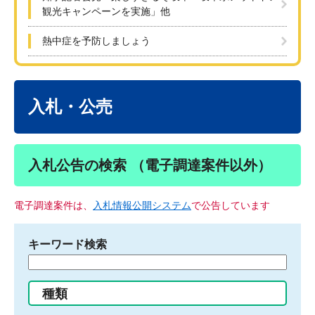
観光キャンペーンを実施」他
熱中症を予防しましょう
本
文
入札・公売
入札公告の検索 （電子調達案件以外）
電子調達案件は、
入札情報公開システム
で公告しています
キーワード検索
検
索
す
種類
る