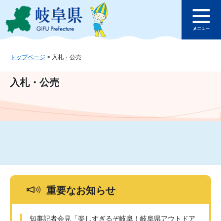
ペ
メ
このページの本文へ
ー
ニ
メ
ジ
ュ
ニ
の
ー
ュ
先
を
ー
頭
飛
トップページ
>
入札・公売
で
ば
す
し
入札・公売
。
て
本
文
へ
重要なお知らせ
知事記者会見「楽しすぎるぞ岐阜！岐阜県アウトドア