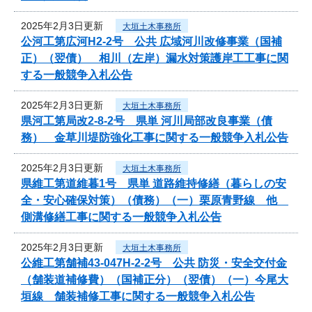
2025年2月3日更新
大垣土木事務所
公河工第広河H2-2号 公共 広域河川改修事業（国補
正）（翌債） 相川（左岸）漏水対策護岸工工事に関
する一般競争入札公告
2025年2月3日更新
大垣土木事務所
県河工第局改2-8-2号 県単 河川局部改良事業（債
務） 金草川堤防強化工事に関する一般競争入札公告
2025年2月3日更新
大垣土木事務所
県維工第道維暮1号 県単 道路維持修繕（暮らしの安
全・安心確保対策）（債務）（一）栗原青野線 他
側溝修繕工事に関する一般競争入札公告
2025年2月3日更新
大垣土木事務所
公維工第舗補43-047H-2-2号 公共 防災・安全交付金
（舗装道補修費）（国補正分）（翌債）（一）今尾大
垣線 舗装補修工事に関する一般競争入札公告