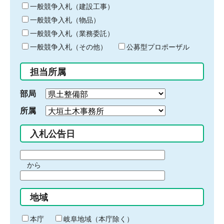
キ
一般競争入札（建設工事）
ー
一般競争入札（物品）
ワ
一般競争入札（業務委託）
ー
ド
一般競争入札（その他）
公募型プロポーザル
を
入
担当所属
力
部局
所属
入札公告日
期
から
間
期
の
間
始
地域
の
ま
終
り
わ
本庁
岐阜地域（本庁除く）