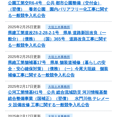
公園工第交R6-4号 公共 都市公園整備（交付金）
（翌債） 養老公園 園内バリアフリー化工事に関す
る一般競争入札公告
2025年2月25日更新
大垣土木事務所
県建工第道改Z6-2-28-2-1号 県単 道路新設改良（一
般分）（債務） （国）365号 道路改良工事に関す
る一般競争入札公告
2025年2月25日更新
大垣土木事務所
県維工第舗補暮17号 県単 舗装道補修（暮らしの安
全・安心確保対策）（債務）（一）今尾大垣線 舗装
補修工事に関する一般競争入札公告
2025年2月17日更新
大垣土木事務所
公河工第情基H1号 公共 総合流域防災 河川情報基盤
総合整備事業（国補正）（翌債） 水門川他 テレメー
タ 設備改修 工事に関する一般競争入札公告
2025年2月17日更新
大垣土木事務所