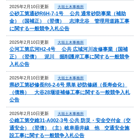
2025年2月10日更新
大垣土木事務所
公砂工第通砂R6H-7-1号 公共 通常砂防事業（補助
金）（国補正）（翌債） 志津北谷 管理用道路工事
に関する一般競争入札公告
2025年2月10日更新
大垣土木事務所
公河工第広河H2-4号 公共 広域河川改修事業（国補
正）（翌債） 泥川 掘削護岸工事に関する一般競争
入札公告
2025年2月10日更新
大垣土木事務所
県砂工第砂修長R6-2-6号 県単 砂防修繕（長寿命化）
（債務） 大谷28堰堤補修工事に関する一般競争入札
公告
2025年2月10日更新
大垣土木事務所
公維工第交維31-A002-3号 公共 防災・安全交付金（交
通安全）（翌債）（主）岐阜垂井線 他 交通安全施
設工事に関する一般競争入札公告