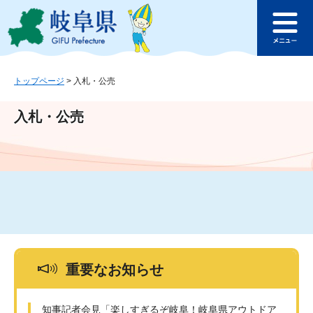
ペ
メ
このページの本文へ
ー
ニ
メ
ジ
ュ
ニ
の
ー
ュ
先
を
ー
頭
飛
トップページ
>
入札・公売
で
ば
す
し
入札・公売
。
て
本
文
へ
重要なお知らせ
知事記者会見「楽しすぎるぞ岐阜！岐阜県アウトドア