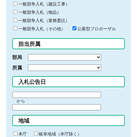
キ
一般競争入札（建設工事）
ー
一般競争入札（物品）
ワ
一般競争入札（業務委託）
ー
ド
一般競争入札（その他）
公募型プロポーザル
を
入
担当所属
力
部局
所属
入札公告日
期
から
間
期
の
間
始
地域
の
ま
終
り
わ
本庁
岐阜地域（本庁除く）