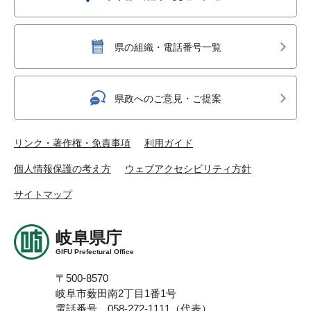
県の組織・電話番号一覧
県政へのご意見・ご提案
リンク・著作権・免責事項
利用ガイド
個人情報保護の考え方
ウェブアクセシビリティ方針
サイトマップ
岐阜県庁
GIFU Prefectural Office
〒500-8570
岐阜市薮田南2丁目1番1号
電話番号 058-272-1111（代表）