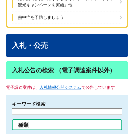
観光キャンペーンを実施」他
熱中症を予防しましょう
本
文
入札・公売
入札公告の検索 （電子調達案件以外）
電子調達案件は、
入札情報公開システム
で公告しています
キーワード検索
検
索
す
種類
る