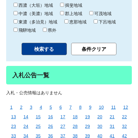
り
西濃（大垣）地域
揖斐地域
中濃（美濃）地域
郡上地域
可茂地域
東濃（多治見）地域
恵那地域
下呂地域
飛騨地域
県外
入札公告一覧
入札・公売情報はありません
1
2
3
4
5
6
7
8
9
10
11
12
13
14
15
16
17
18
19
20
21
22
23
24
25
26
27
28
29
30
31
32
33
34
35
36
37
38
39
40
41
42