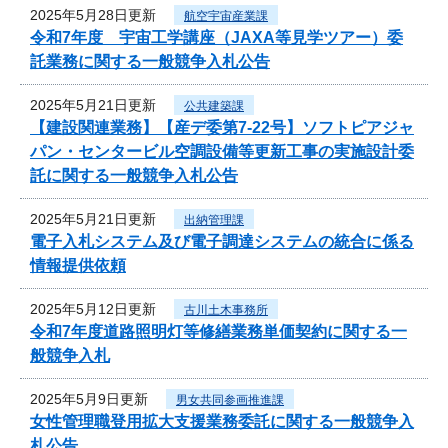
2025年5月28日更新
航空宇宙産業課
令和7年度 宇宙工学講座（JAXA等見学ツアー）委
託業務に関する一般競争入札公告
2025年5月21日更新
公共建築課
【建設関連業務】【産デ委第7-22号】ソフトピアジャ
パン・センタービル空調設備等更新工事の実施設計委
託に関する一般競争入札公告
2025年5月21日更新
出納管理課
電子入札システム及び電子調達システムの統合に係る
情報提供依頼
2025年5月12日更新
古川土木事務所
令和7年度道路照明灯等修繕業務単価契約に関する一
般競争入札
2025年5月9日更新
男女共同参画推進課
女性管理職登用拡大支援業務委託に関する一般競争入
札公告