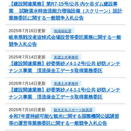
【建設関連業務】第R7-15号/公共 内ケ谷ダム建設事
業 試験湛水時放流能力増強設備（スクリーン）設計
業務委託に関する一般競争入札公告
2025年7月16日更新
地域福祉課
岐阜県戦没者追悼式会場設営等委託業務に関する一般
競争入札公告
2025年7月14日更新
美濃土木事務所
【建設関連業務】砂委第砂メ4-1-2号/公共 砂防メンテ
ナンス事業 渓流保全工データ取得業務委託
2025年7月14日更新
美濃土木事務所
【建設関連業務】砂委第砂メ4-1-1号/公共 砂防メンテ
ナンス事業 渓流保全工データ取得業務委託
2025年7月10日更新
観光文化スポーツ政策課
令和7年度持続可能な観光に関する国際機関公認講習
等の運営等業務委託に関する一般競争入札公告