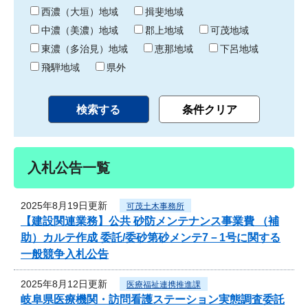
り
西濃（大垣）地域
揖斐地域
中濃（美濃）地域
郡上地域
可茂地域
東濃（多治見）地域
恵那地域
下呂地域
飛騨地域
県外
入札公告一覧
2025年8月19日更新
可茂土木事務所
【建設関連業務】公共 砂防メンテナンス事業費 （補
助）カルテ作成 委託/委砂第砂メンテ7－1号に関する
一般競争入札公告
2025年8月12日更新
医療福祉連携推進課
岐阜県医療機関・訪問看護ステーション実態調査委託