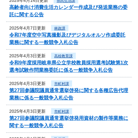
2025年4月14日更新
県民生活課
高齢者向け消費生活カレンダー作成及び発送業務の委
託に関する公告
2025年4月7日更新
林政課
令和7年度空中写真撮影及びデジタルオルソ作成委託
業務に関する一般競争入札公告
2025年4月3日更新
高校教育課
令和9年度採用岐阜県公立学校教員採用選考試験第1次
選考試験作問業務委託に係る一般競争入札公告
2025年4月3日更新
市町村課
第27回参議院議員通常選挙啓発に関する各種広告代理
業務に係る一般競争入札公告
2025年4月3日更新
市町村課
第27回参議院議員通常選挙啓発用資材の製作等業務に
関する一般競争入札公告