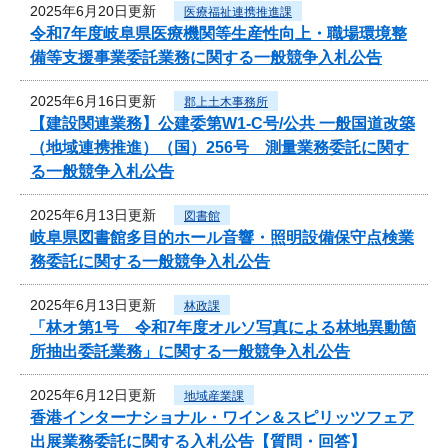
2025年6月20日更新
医療福祉連携推進課
令和7年度岐阜県医療機関等生産性向上・職場環境整
備等支援事業委託業務に関する一般競争入札公告
2025年6月16日更新
郡上土木事務所
【建設関連業務】公建委第W1-C号/公共 一般国道改築
（地域連携推進）（国）256号 測量業務委託に関す
る一般競争入札公告
2025年6月13日更新
図書館
岐阜県図書館多目的ホール音響・照明設備保守点検業
務委託に関する一般競争入札公告
2025年6月13日更新
林政課
「林オ第1号 令和7年度オルソ写真による林地異動箇
所抽出委託業務」に関する一般競争入札公告
2025年6月12日更新
地域産業課
香港インターナショナル・ワイン＆スピリッツフェア
出展業務委託に関する入札公告【質問・回答】