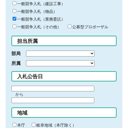
キ
一般競争入札（建設工事）
ー
一般競争入札（物品）
ワ
一般競争入札（業務委託）
ー
ド
一般競争入札（その他）
公募型プロポーザル
を
入
担当所属
力
部局
所属
入札公告日
期
から
間
期
の
間
始
地域
の
ま
終
り
わ
本庁
岐阜地域（本庁除く）