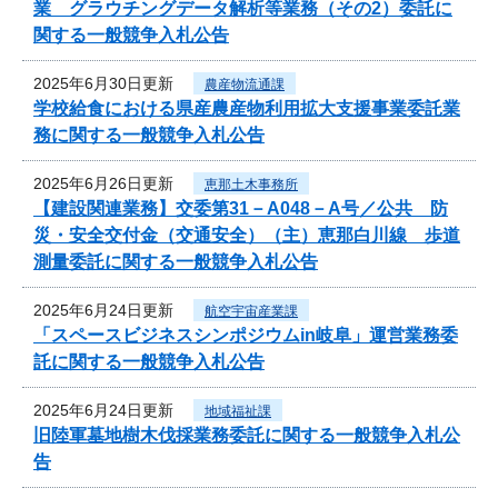
業 グラウチングデータ解析等業務（その2）委託に
関する一般競争入札公告
2025年6月30日更新
農産物流通課
学校給食における県産農産物利用拡大支援事業委託業
務に関する一般競争入札公告
2025年6月26日更新
恵那土木事務所
【建設関連業務】交委第31－A048－A号／公共 防
災・安全交付金（交通安全）（主）恵那白川線 歩道
測量委託に関する一般競争入札公告
2025年6月24日更新
航空宇宙産業課
「スペースビジネスシンポジウムin岐阜」運営業務委
託に関する一般競争入札公告
2025年6月24日更新
地域福祉課
旧陸軍墓地樹木伐採業務委託に関する一般競争入札公
告