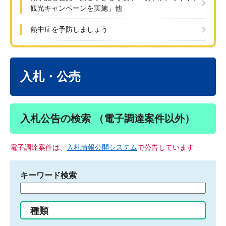
観光キャンペーンを実施」他
熱中症を予防しましょう
本
文
入札・公売
入札公告の検索 （電子調達案件以外）
電子調達案件は、
入札情報公開システム
で公告しています
キーワード検索
検
索
す
種類
る