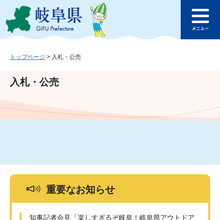
ペ
メ
このページの本文へ
ー
ニ
メ
ジ
ュ
ニ
の
ー
ュ
先
を
ー
頭
飛
トップページ
>
入札・公売
で
ば
す
し
入札・公売
。
て
本
文
へ
重要なお知らせ
知事記者会見「楽しすぎるぞ岐阜！岐阜県アウトドア