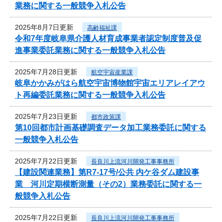
業務に関する一般競争入札公告
2025年8月7日更新
高齢福祉課
令和7年度岐阜県介護人材育成事業者認定制度普及促
進事業委託業務に関する一般競争入札公告
2025年7月28日更新
航空宇宙産業課
岐阜かかみがはら航空宇宙博物館宇宙エリアレイアウ
ト再編委託業務に関する一般競争入札公告
2025年7月23日更新
都市政策課
第10回都市計画基礎調査データ加工業務委託に関する
一般競争入札公告
2025年7月22日更新
長良川上流河川開発工事事務所
【建設関連業務】第R7-17号/公共 内ケ谷ダム建設事
業 河川定期横断測量（その2）業務委託に関する一
般競争入札公告
2025年7月22日更新
長良川上流河川開発工事事務所