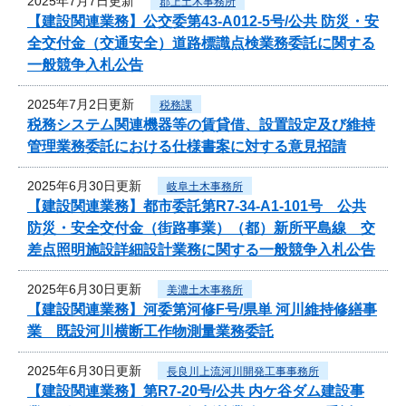
2025年7月7日更新
郡上土木事務所
【建設関連業務】公交委第43-A012-5号/公共 防災・安
全交付金（交通安全）道路標識点検業務委託に関する
一般競争入札公告
2025年7月2日更新
税務課
税務システム関連機器等の賃貸借、設置設定及び維持
管理業務委託における仕様書案に対する意見招請
2025年6月30日更新
岐阜土木事務所
【建設関連業務】都市委託第R7-34-A1-101号 公共
防災・安全交付金（街路事業）（都）新所平島線 交
差点照明施設詳細設計業務に関する一般競争入札公告
2025年6月30日更新
美濃土木事務所
【建設関連業務】河委第河修F号/県単 河川維持修繕事
業 既設河川横断工作物測量業務委託
2025年6月30日更新
長良川上流河川開発工事事務所
【建設関連業務】第R7-20号/公共 内ケ谷ダム建設事