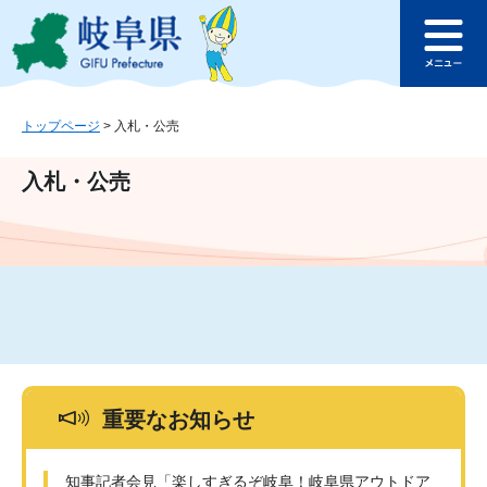
ペ
メ
このページの本文へ
ー
ニ
メ
ジ
ュ
ニ
の
ー
ュ
先
を
ー
頭
飛
トップページ
>
入札・公売
で
ば
す
し
入札・公売
。
て
本
文
へ
重要なお知らせ
知事記者会見「楽しすぎるぞ岐阜！岐阜県アウトドア