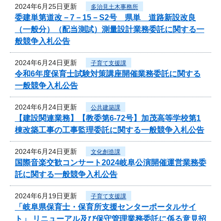
2024年6月25日更新
多治見土木事務所
委建単第道改－7－15－S2号 県単 道路新設改良
（一般分）（配当測試）測量設計業務委託に関する一
般競争入札公告
2024年6月24日更新
子育て支援課
令和6年度保育士試験対策講座開催業務委託に関する
一般競争入札公告
2024年6月24日更新
公共建築課
【建設関連業務】【教委第6-72号】加茂高等学校第1
棟改築工事の工事監理委託に関する一般競争入札公告
2024年6月24日更新
文化創造課
国際音楽交歓コンサート2024岐阜公演開催運営業務委
託に関する一般競争入札公告
2024年6月19日更新
子育て支援課
「岐阜県保育士・保育所支援センターポータルサイ
ト」 リニューアル及び保守管理業務委託に係る意見招