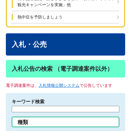
観光キャンペーンを実施」他
熱中症を予防しましょう
本
文
入札・公売
入札公告の検索 （電子調達案件以外）
電子調達案件は、
入札情報公開システム
で公告しています
キーワード検索
検
索
す
種類
る