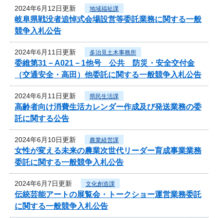
2024年6月12日更新
地域福祉課
岐阜県戦没者追悼式会場設営等委託業務に関する一般
競争入札公告
2024年6月11日更新
多治見土木事務所
委維第31－A021－1他号 公共 防災・安全交付金
（交通安全・高田）他委託に関する一般競争入札公告
2024年6月11日更新
県民生活課
高齢者向け消費生活カレンダー作成及び発送業務の委
託に関する公告
2024年6月10日更新
農業経営課
女性が変える未来の農業次世代リーダー育成事業業務
委託に関する一般競争入札公告
2024年6月7日更新
文化創造課
伝統芸能アートの展覧会・トークショー運営業務委託
に関する一般競争入札公告