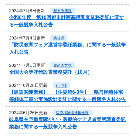
2024年7月8日更新
都市政策課
令和6年度 第10回都市計画基礎調査業務委託に関す
る一般競争入札公告
2024年7月4日更新
防災課
「防災教育フェア運営等委託業務」に関する一般競争
入札公告
2024年7月1日更新
農産園芸課
全国大会等花飾設置業務委託（10月）
2024年6月28日更新
住宅課
【建設関連業務】 【住委第6-3号】 県営尾崎住宅
等解体工事の実施設計委託に関する一般競争入札公告
2024年6月26日更新
医療福祉連携推進課
岐阜県在宅重度障がい・医療的ケア児者実態調査委託
業務に関する一般競争入札公告