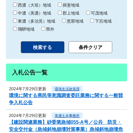
り
西濃（大垣）地域
揖斐地域
中濃（美濃）地域
郡上地域
可茂地域
東濃（多治見）地域
恵那地域
下呂地域
飛騨地域
県外
入札公告一覧
2024年7月29日更新
環境生活政策課
環境に関する県民等意識調査委託業務に関する一般競
争入札公告
2024年7月29日更新
美濃土木事務所
【建設関連業務】砂委第急傾055-A号／公共 防災・
安全交付金（急傾斜地崩壊対策事業）急傾斜地崩壊危