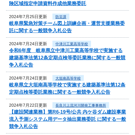
険区域指定申請資料作成他業務委託
2024年7月25日更新
防災課
岐阜県緊急対策チーム図上訓練企画・運営支援業務委
託に関する一般競争入札公告
2024年7月24日更新
中津川工業高等学校
令和6年度 岐阜県立中津川工業高等学校で実施する
建築基準法第12条定期点検等委託業務に関する一般競
争入札公告
2024年7月24日更新
大垣南高等学校
岐阜県立大垣南高等学校で実施する建築基準法第12条
定期点検等委託業務に関する一般競争入札公告
2024年7月22日更新
長良川上流河川開発工事事務所
【建設関連業務】第R6-19号/公共 内ケ谷ダム建設事業
流入予測システム用データ抽出業務委託 に関する一般
競争入札公告