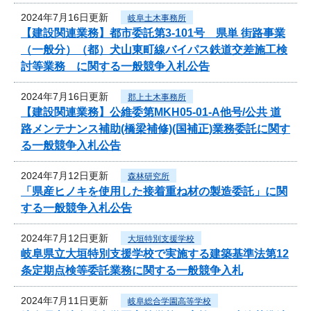
2024年7月16日更新
岐阜土木事務所
【建設関連業務】都市委託第3-101号 県単 街路事業
（一般分）（都）犬山東町線バイパス鉄道交差施工検
討等業務 に関する一般競争入札公告
2024年7月16日更新
郡上土木事務所
【建設関連業務】公維委第MKH05-01-A他号/公共 道
路メンテナンス補助(橋梁補修)(国補正)業務委託に関す
る一般競争入札公告
2024年7月12日更新
森林研究所
「県産ヒノキを使用した接着重ね材の製造委託」に関
する一般競争入札公告
2024年7月12日更新
大垣特別支援学校
岐阜県立大垣特別支援学校で実施する建築基準法第12
条定期点検等委託業務に関する一般競争入札
2024年7月11日更新
岐阜総合学園高等学校