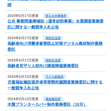
請
2024年6月17日更新
郡上土木事務所
公共 事業間連携補助（通常砂防事業）水質調査業務委
託に関する一般競争入札公告
2024年6月17日更新
県民生活課
高齢者向け消費者被害防止対策デジタル教材制作業務
委託
2024年6月17日更新
県民生活課
高齢者見守り人材向け講座開催業務委託
2024年6月12日更新
子ども家庭課
児童福祉施設退所者等実態把握調査業務委託に関する
一般競争入札公告
2024年6月12日更新
農産園芸課
木製プランターカバー制作業務委託（10月）