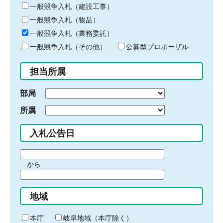
キ
一般競争入札（建設工事）
ー
一般競争入札（物品）
ワ
一般競争入札（業務委託）
ー
ド
一般競争入札（その他）
公募型プロポーザル
を
入
担当所属
力
部局
所属
入札公告日
期
から
間
期
の
間
始
地域
の
ま
終
り
わ
本庁
岐阜地域（本庁除く）