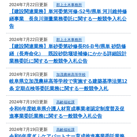
2024年7月22日更新
郡上土木事務所
【建設関連業務】単河委第河修-S2号/県単 河川維持修
繕事業 長良川測量業務委託に関する一般競争入札公
告
2024年7月22日更新
郡上土木事務所
【建設関連業務】単砂委第砂修長R6-B号/県単 砂防修
繕（長寿命化） 既設砂防堰堤補修にかかる詳細設計
業務委託に関する一般競争入札公告
2024年7月19日更新
加茂農林高等学校
岐阜県立加茂農林高等学校で実施する建築基準法第12
条 定期点検等委託業務に関する一般競争入札
2024年7月19日更新
高齢福祉課
令和6年度岐阜県介護人材育成事業者認定制度普及促
進事業委託業務に関する一般競争入札公告
2024年7月19日更新
高齢福祉課
令和6年度ぎふケアパートナー育成推進事業委託業務