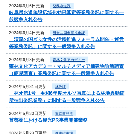
2024年6月6日更新
薬務水道課
岐阜県水道施設広域化効果算定等業務委託に関する一
般競争入札公告
2024年6月4日更新
男女共同参画推進課
「清流の国ぎふ女性の活躍推進フォーラム開催・運営
等業務委託」に関する一般競争入札公告
2024年6月3日更新
森林文化アカデミー
森林文化アカデミー・マルチメディア棟建物診断調査
（簡易調査）業務委託に関する一般競争入札公告
2024年5月31日更新
林政課
「林オ第1号 令和6年度オルソ写真による林地異動箇
所抽出委託業務」に関する一般競争入札公告
2024年5月30日更新
東京事務所
首都圏における観光PR事業開催業務
2024年5月29日更新
健康推進課