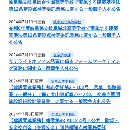
岐阜県立岐阜総合学園高等学校で実施する建築基準法
第12条定期点検等委託業務に関する一般競争入札公告
2024年7月10日更新
岐阜城北高等学校
令和6年度岐阜県立岐阜城北高等学校で実施する建築
基準法第12条定期点検等委託業務に関する一般競争入
札公告
2024年7月10日更新
企業誘致課
サテライトオフィス誘致に係るフォームマーケティン
グ業務に関する一般競争入札公告
2024年7月8日更新
岐阜土木事務所
【建設関連業務】都市委託第2－102号 県単 街路事
業（一般分）（都）犬山東町線バイパス 交差点照明
施設詳細設計等業務 に関する一般競争入札公告
2024年7月8日更新
美濃土木事務所
【建設関連業務】維委第43-A012-4号／公共 防災・
安全交付金（交通安全）道路標識点検業務委託