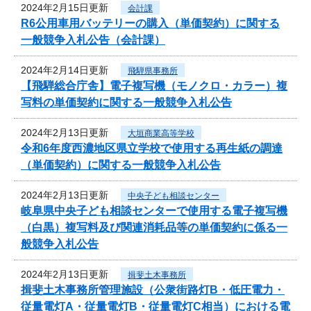
2024年2月15日更新
会計課
R6公用車用バッテリーの購入（単価契約）に関する
一般競争入札公告（会計課）
2024年2月14日更新
飛騨県事務所
【飛騨総合庁舎】電子複写機（モノクロ・カラー）複
写料の単価契約に関する一般競争入札公告
2024年2月13日更新
大垣商業高等学校
令和6年度西濃地区県立学校で使用する再生紙の調達
（単価契約）に関する一般競争入札公告
2024年2月13日更新
中央子ども相談センター
岐阜県中央子ども相談センターで使用する電子複写機
（白黒）複写料及び関連消耗品等の単価契約に係る一
般競争入札公告
2024年2月13日更新
揖斐土木事務所
揖斐土木事務所管理施設（公衆街路灯B・低圧電力・
従量電灯A・従量電灯B・従量電灯C相当）における電