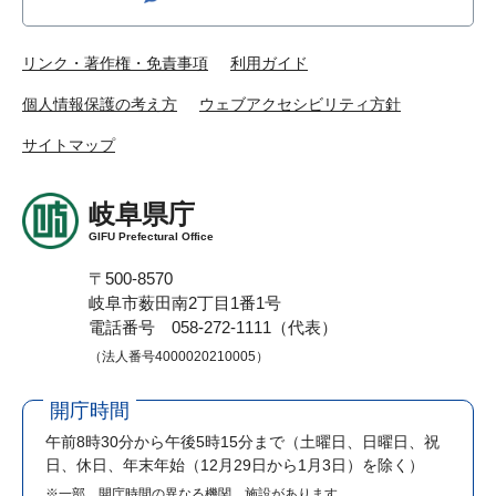
リンク・著作権・免責事項
利用ガイド
個人情報保護の考え方
ウェブアクセシビリティ方針
サイトマップ
岐阜県庁
GIFU Prefectural Office
〒500-8570
岐阜市薮田南2丁目1番1号
電話番号 058-272-1111（代表）
（法人番号4000020210005）
開庁時間
午前8時30分から午後5時15分まで
（土曜日、日曜日、祝
日、休日、年末年始（12月29日から1月3日）を除く）
※一部、開庁時間の異なる機関、施設があります。