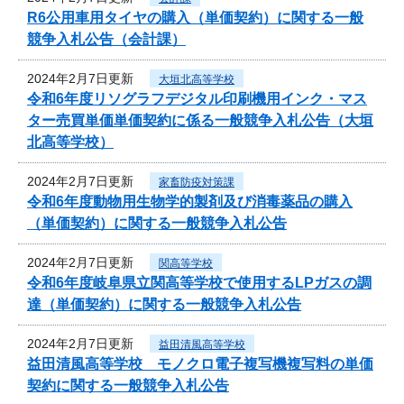
R6公用車用タイヤの購入（単価契約）に関する一般
競争入札公告（会計課）
2024年2月7日更新
大垣北高等学校
令和6年度リソグラフデジタル印刷機用インク・マス
ター売買単価単価契約に係る一般競争入札公告（大垣
北高等学校）
2024年2月7日更新
家畜防疫対策課
令和6年度動物用生物学的製剤及び消毒薬品の購入
（単価契約）に関する一般競争入札公告
2024年2月7日更新
関高等学校
令和6年度岐阜県立関高等学校で使用するLPガスの調
達（単価契約）に関する一般競争入札公告
2024年2月7日更新
益田清風高等学校
益田清風高等学校 モノクロ電子複写機複写料の単価
契約に関する一般競争入札公告