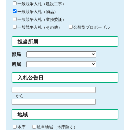
キ
一般競争入札（建設工事）
ー
一般競争入札（物品）
ワ
一般競争入札（業務委託）
ー
ド
一般競争入札（その他）
公募型プロポーザル
を
入
担当所属
力
部局
所属
入札公告日
期
から
間
期
の
間
始
地域
の
ま
終
り
わ
本庁
岐阜地域（本庁除く）