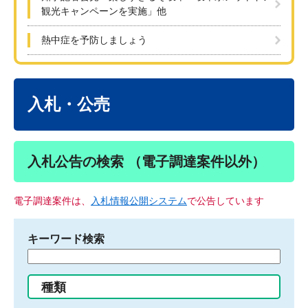
観光キャンペーンを実施」他
熱中症を予防しましょう
本
文
入札・公売
入札公告の検索 （電子調達案件以外）
電子調達案件は、
入札情報公開システム
で公告しています
キーワード検索
検
索
す
種類
る