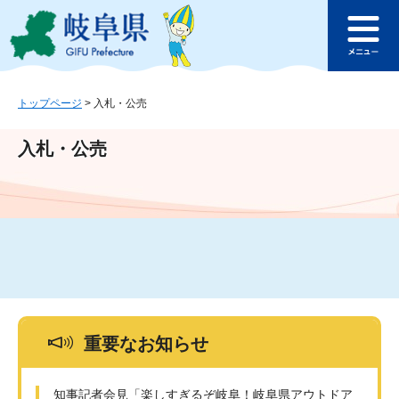
ペ
メ
このページの本文へ
ー
ニ
メ
ジ
ュ
ニ
の
ー
ュ
先
を
ー
頭
飛
トップページ
>
入札・公売
で
ば
す
し
入札・公売
。
て
本
文
へ
重要なお知らせ
知事記者会見「楽しすぎるぞ岐阜！岐阜県アウトドア