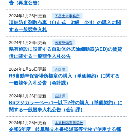
告（再度公告）
2024年1月26日更新
下呂土木事務所
凍結防止剤散布車（自走式 3t級 4×4）の購入に関
する一般競争入札
2024年1月26日更新
医療整備課
県有施設に設置する自動体外式除細動器(AED)の賃貸
借に関する一般競争入札公告
2024年1月26日更新
会計課
R6自動車保管場所標章の購入（単価契約）に関する
一般競争入札公告（会計課）
2024年1月26日更新
会計課
R6フジカラーペーパー以下2件の購入（単価契約）に
関する一般競争入札公告（会計課）
2024年1月25日更新
本巣松陽高等学校
令和6年度 岐阜県立本巣松陽高等学校で使用する都