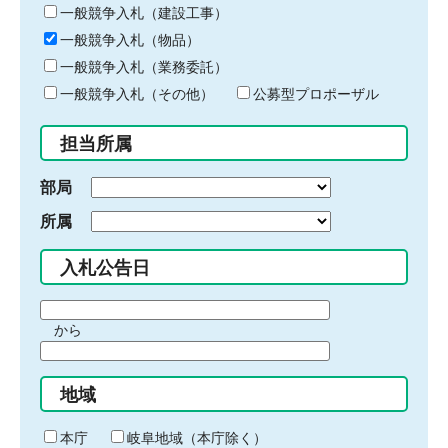
キ
一般競争入札（建設工事）
ー
一般競争入札（物品）
ワ
一般競争入札（業務委託）
ー
ド
一般競争入札（その他）
公募型プロポーザル
を
入
担当所属
力
部局
所属
入札公告日
期
から
間
期
の
間
始
地域
の
ま
終
り
わ
本庁
岐阜地域（本庁除く）