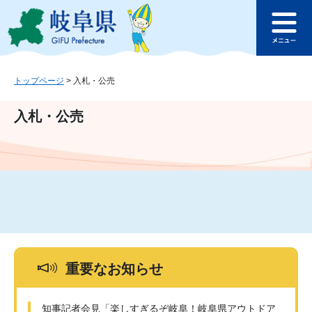
ペ
メ
このページの本文へ
ー
ニ
メ
ジ
ュ
ニ
の
ー
ュ
先
を
ー
頭
飛
トップページ
>
入札・公売
で
ば
す
し
入札・公売
。
て
本
文
へ
重要なお知らせ
知事記者会見「楽しすぎるぞ岐阜！岐阜県アウトドア