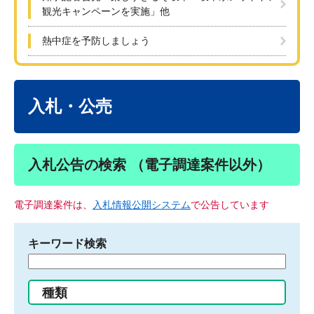
観光キャンペーンを実施」他
熱中症を予防しましょう
本
文
入札・公売
入札公告の検索 （電子調達案件以外）
電子調達案件は、
入札情報公開システム
で公告しています
キーワード検索
検
索
す
種類
る