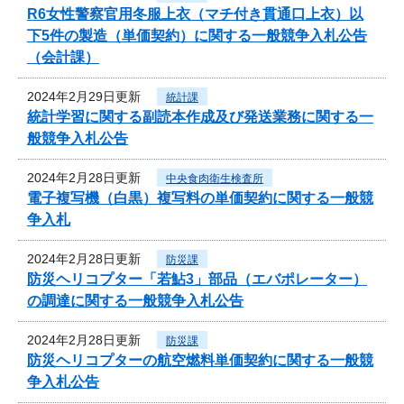
R6女性警察官用冬服上衣（マチ付き貫通口上衣）以
下5件の製造（単価契約）に関する一般競争入札公告
（会計課）
2024年2月29日更新
統計課
統計学習に関する副読本作成及び発送業務に関する一
般競争入札公告
2024年2月28日更新
中央食肉衛生検査所
電子複写機（白黒）複写料の単価契約に関する一般競
争入札
2024年2月28日更新
防災課
防災ヘリコプター「若鮎3」部品（エバポレーター）
の調達に関する一般競争入札公告
2024年2月28日更新
防災課
防災ヘリコプターの航空燃料単価契約に関する一般競
争入札公告