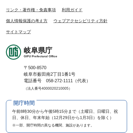
リンク・著作権・免責事項
利用ガイド
個人情報保護の考え方
ウェブアクセシビリティ方針
サイトマップ
岐阜県庁
GIFU Prefectural Office
〒500-8570
岐阜市薮田南2丁目1番1号
電話番号 058-272-1111（代表）
（法人番号4000020210005）
開庁時間
午前8時30分から午後5時15分まで
（土曜日、日曜日、祝
日、休日、年末年始（12月29日から1月3日）を除く）
※一部、開庁時間の異なる機関、施設があります。