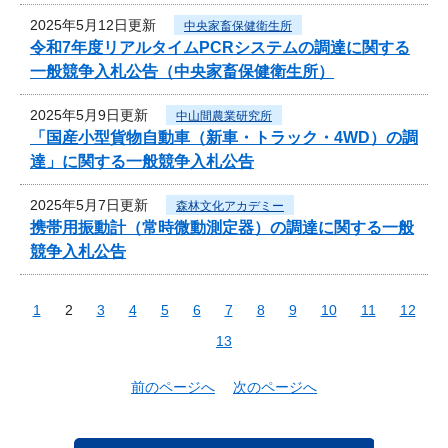
2025年5月12日更新
中央家畜保健衛生所
令和7年度リアルタイムPCRシステムの調達に関する
一般競争入札公告（中央家畜保健衛生所）
2025年5月9日更新
中山間農業研究所
「国産小型貨物自動車（新車・トラック・4WD）の調
達」に関する一般競争入札公告
2025年5月7日更新
森林文化アカデミー
携帯用振動計（常時微動測定器）の調達に関する一般
競争入札公告
1
2
3
4
5
6
7
8
9
10
11
12
13
前のページへ
次のページへ