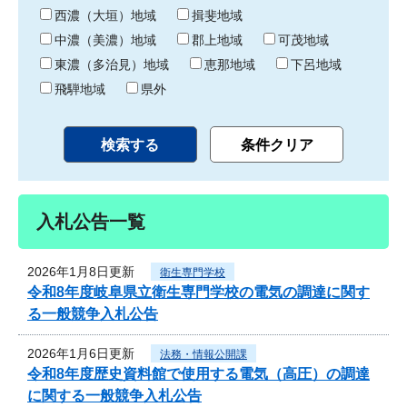
り
西濃（大垣）地域
揖斐地域
中濃（美濃）地域
郡上地域
可茂地域
東濃（多治見）地域
恵那地域
下呂地域
飛騨地域
県外
入札公告一覧
2026年1月8日更新
衛生専門学校
令和8年度岐阜県立衛生専門学校の電気の調達に関す
る一般競争入札公告
2026年1月6日更新
法務・情報公開課
令和8年度歴史資料館で使用する電気（高圧）の調達
に関する一般競争入札公告