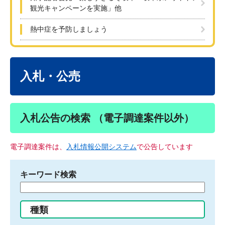
観光キャンペーンを実施」他
熱中症を予防しましょう
本
文
入札・公売
入札公告の検索 （電子調達案件以外）
電子調達案件は、
入札情報公開システム
で公告しています
キーワード検索
検
索
す
種類
る