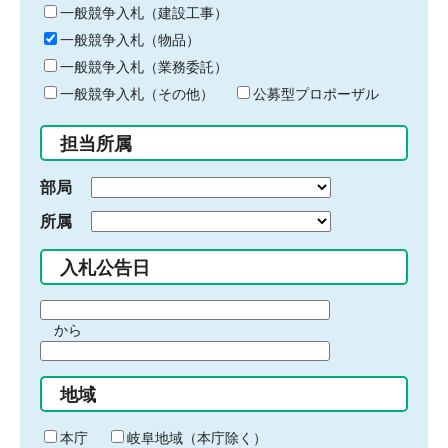
キ
一般競争入札（建設工事）
ー
一般競争入札（物品）
ワ
一般競争入札（業務委託）
ー
ド
一般競争入札（その他）
公募型プロポーザル
を
入
担当所属
力
部局
所属
入札公告日
期
から
間
期
の
間
始
地域
の
ま
終
り
わ
本庁
岐阜地域（本庁除く）