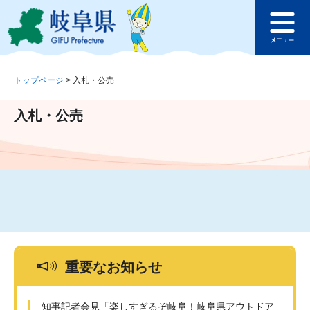
ペ
メ
このページの本文へ
ー
ニ
メ
ジ
ュ
ニ
の
ー
ュ
先
を
ー
頭
飛
トップページ
>
入札・公売
で
ば
す
し
入札・公売
。
て
本
文
へ
重要なお知らせ
知事記者会見「楽しすぎるぞ岐阜！岐阜県アウトドア