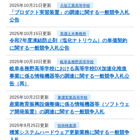
2025年10月21日更新
大垣工業高等学校
「プロダクト実習装置」の調達に関する一般競争入札
公告
2025年10月15日更新
美濃土木事務所
令和7年度凍結防止剤（塩化ナトリウム）の単価契約
に関する一般競争入札公告
2025年10月10日更新
岐阜各務野高等学校
岐阜各務野高等学校における高等学校DX加速化推進
事業に係る情報機器等の調達に関する一般競争入札公
告（再）
2025年10月2日更新
東濃実業高等学校
産業教育振興設備整備に係る情報機器等（ソフトウェ
ア開発装置）の調達に関する一般競争入札
2025年9月25日更新
技術検査課
積算システムハードウェア更新業務に関する一般競争
入札