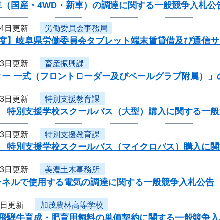
車（国産・4WD・新車）の調達に関する一般競争入札公
24日更新
労働委員会事務局
年度】岐阜県労働委員会タブレット端末賃貸借及び通信
23日更新
畜産振興課
ター 一式（フロントローダー及びベールグラブ附属）」
23日更新
特別支援教育課
度 特別支援学校スクールバス（大型）購入に関する一般
23日更新
特別支援教育課
度 特別支援学校スクールバス（マイクロバス）購入に関
13日更新
美濃土木事務所
ンネルで使用する電気の調達に関する一般競争入札公告（
5日更新
加茂農林高等学校
度飛騨牛育成・肥育用飼料の単価契約に関する一般競争入