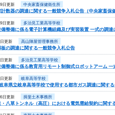
29日更新
中央家畜保健衛生所
球計数器の調達に関する一般競争入札公告（中央家畜保
19日更新
多治見工業高等学校
設備整備に係る電子計算機組織及び実習装置 一式の調達
9日更新
高山陣屋管理事務所
榑板の調達に関する一般競争入札公告
1日更新
多治見工業高等学校
設備整備に係る教育用リモート制御式ロボットアーム 一
1日更新
岐阜高等学校
度岐阜県立岐阜高等学校で使用する都市ガス調達に関する
26日更新
揖斐土木事務所
道・八草トンネル（高圧）における電気需給契約に関す