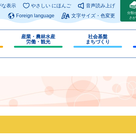
このページの本文へ
がな表示
やさしい にほんご
音声読み上げ
分類
Foreign language
文字サイズ・色変更
さが
産業・農林水産
社会基盤
労働・観光
まちづくり
閉
閉
じ
じ
る
る