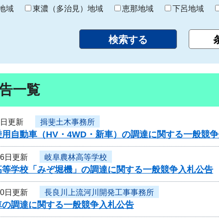
り
地域
東濃（多治見）地域
恵那地域
下呂地域
告一覧
7日更新
揖斐土木事務所
乗用自動車（HV・4WD・新車）の調達に関する一般競
16日更新
岐阜農林高等学校
高等学校「みぞ堀機」の調達に関する一般競争入札公告
10日更新
長良川上流河川開発工事事務所
車の調達に関する一般競争入札公告