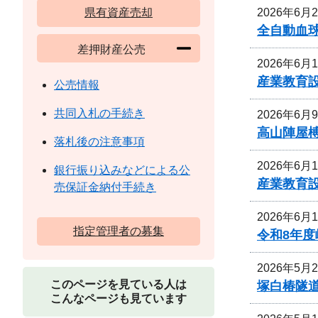
2026年6月
県有資産売却
全自動血
差押財産公売
2026年6月
産業教育
公売情報
共同入札の手続き
2026年6月
高山陣屋
落札後の注意事項
2026年6月
銀行振り込みなどによる公
産業教育
売保証金納付手続き
2026年6月
指定管理者の募集
令和8年
2026年5月
このページを見ている人は
塚白椿隧
こんなページも見ています