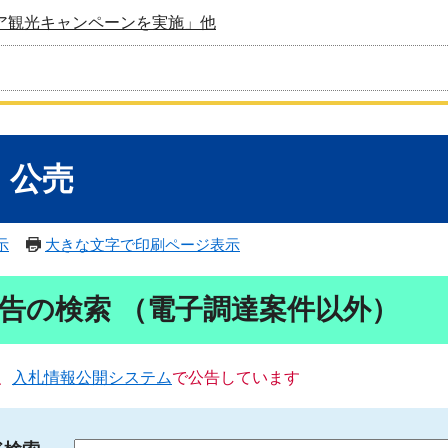
ア観光キャンペーンを実施」他
・公売
示
大きな文字で印刷ページ表示
告の検索 （電子調達案件以外）
、
入札情報公開システム
で公告しています