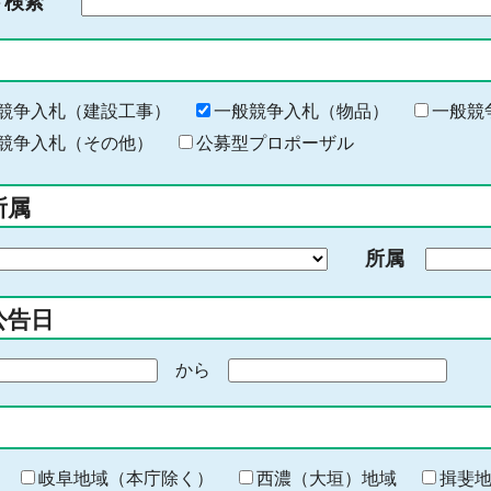
ド検索
検
索
す
る
キ
競争入札（建設工事）
一般競争入札（物品）
一般競
ー
競争入札（その他）
公募型プロポーザル
ワ
ー
所属
ド
を
所属
入
力
公告日
から
期
間
の
終
わ
岐阜地域（本庁除く）
西濃（大垣）地域
揖斐