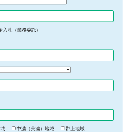
争入札（業務委託）
地域
中濃（美濃）地域
郡上地域