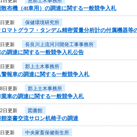
11日更新
恵那土木事務所
剤散布機（4t車用）の調達に関する一般競争入札
8日更新
保健環境研究所
クロマトグラフ・タンデム精密質量分析計の付属機器等
1日更新
長良川上流河川開発工事事務所
車の調達に関する一般競争入札公告
1日更新
郡上土木事務所
ム警報車の調達に関する一般競争入札
28日更新
郡上土木事務所
作業車の調達に関する一般競争入札
22日更新
図書館
書館楽書交流サロン机椅子の調達
1日更新
中央家畜保健衛生所