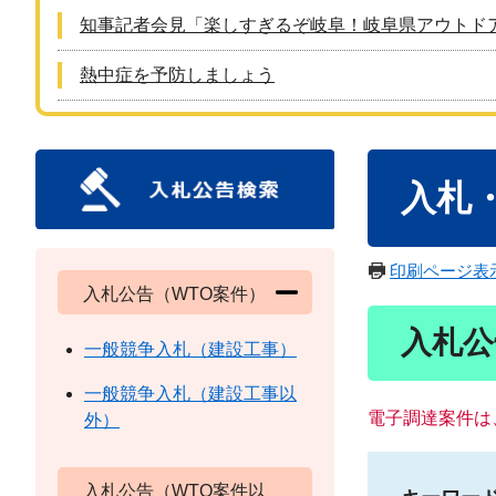
知事記者会見「楽しすぎるぞ岐阜！岐阜県アウトド
熱中症を予防しましょう
本
入札
文
印刷ページ表
入札公告（WTO案件）
入札公
一般競争入札（建設工事）
一般競争入札（建設工事以
電子調達案件は
外）
入札公告（WTO案件以