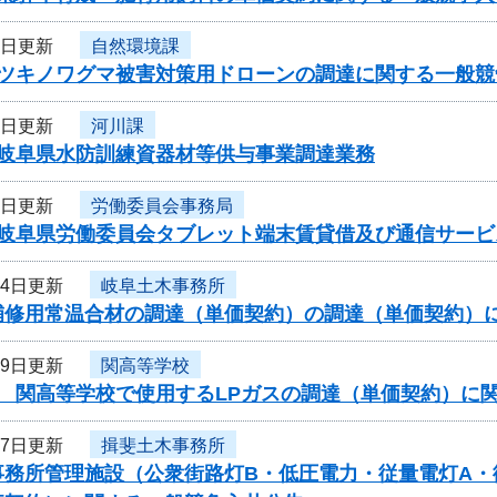
4日更新
自然環境課
度ツキノワグマ被害対策用ドローンの調達に関する一般競
4日更新
河川課
度岐阜県水防訓練資器材等供与事業調達業務
2日更新
労働委員会事務局
度岐阜県労働委員会タブレット端末賃貸借及び通信サー
24日更新
岐阜土木事務所
補修用常温合材の調達（単価契約）の調達（単価契約）
19日更新
関高等学校
度 関高等学校で使用するLPガスの調達（単価契約）に
17日更新
揖斐土木事務所
事務所管理施設（公衆街路灯B・低圧電力・従量電灯A・