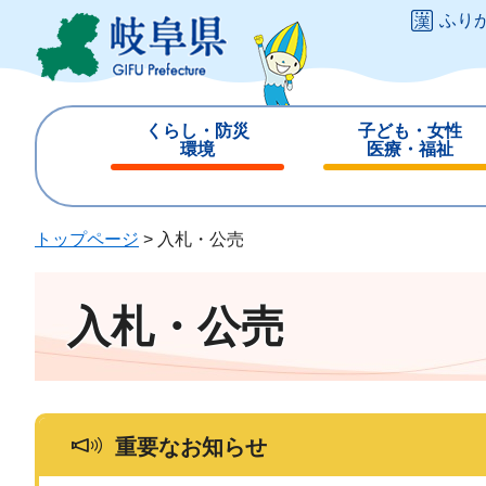
ペ
メ
ふり
ー
ニ
ジ
ュ
の
ー
先
を
くらし・防災
子ども・女性
頭
飛
環境
医療・福祉
で
ば
閉
閉
す
し
じ
じ
。
て
る
る
トップページ
>
入札・公売
本
文
へ
入札・公売
重要なお知らせ