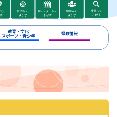
検索して
から
目的から
カレンダーから
組織から
さがす
す
さがす
さがす
さがす
教育・文化
県政情報
スポーツ・青少年
閉
閉
じ
じ
る
る