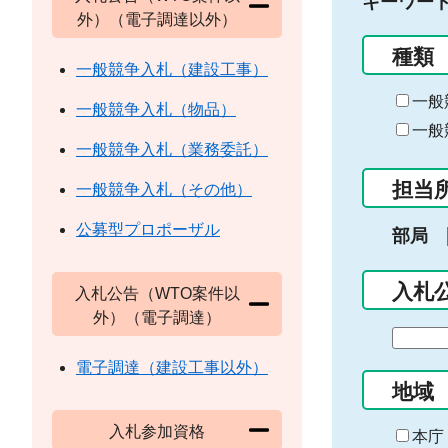
キーワー
外）（電子調達以外）
種類
一般競争入札（建設工事）
一般
一般競争入札（物品）
一般
一般競争入札（業務委託）
担当
一般競争入札（その他）
公募型プロポーザル
部局
入札
入札公告（WTO案件以
外）（電子調達）
期
間
電子調達（建設工事以外）
の
地域
始
入札参加資格
ま
本庁