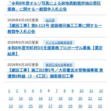
「令和8年度オルソ写真による林地異動箇所抽出委託
業務」に関する一般競争入札公告
2026年6月19日更新
会計課
【建設工事】第8-113号 道路標示施工工事に関する一
般競争入札公告
2026年6月18日更新
デジタル戦略推進課
令和8年度市町村DX支援業務プロポーザル募集【選定
結果】
2026年6月18日更新
東部広域水道事務所
【建設工事】施工B2第5号／大容量送水管整備事業 東
濃第6幹線（3・4工区）舗装復旧工事
1
2
3
4
5
6
7
8
9
10
11
12
13
14
15
16
17
18
19
20
21
22
23
24
25
26
27
28
29
30
31
32