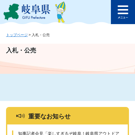
ペ
メ
このページの本文へ
ー
ニ
メ
ジ
ュ
ニ
の
ー
ュ
先
を
ー
頭
飛
トップページ
>
入札・公売
で
ば
す
し
入札・公売
。
て
本
文
へ
重要なお知らせ
知事記者会見「楽しすぎるぞ岐阜！岐阜県アウトドア