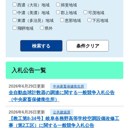
り
西濃（大垣）地域
揖斐地域
中濃（美濃）地域
郡上地域
可茂地域
東濃（多治見）地域
恵那地域
下呂地域
飛騨地域
県外
入札公告一覧
2026年6月29日更新
中央家畜保健衛生所
全自動血球計数器の調達に関する一般競争入札公告
（中央家畜保健衛生所）
2026年6月26日更新
公共建築課
【教工第8-34号】岐阜各務野高等学校空調設備改修工
事（第2工区）に関する一般競争入札公告