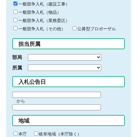
キ
一般競争入札（建設工事）
ー
一般競争入札（物品）
ワ
一般競争入札（業務委託）
ー
ド
一般競争入札（その他）
公募型プロポーザル
を
入
担当所属
力
部局
所属
入札公告日
期
から
間
期
の
間
始
地域
の
ま
終
り
わ
本庁
岐阜地域（本庁除く）