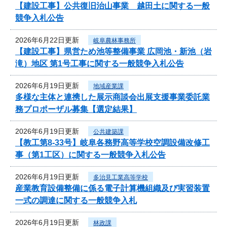
【建設工事】公共復旧治山事業 越田土に関する一般
競争入札公告
2026年6月22日更新
岐阜農林事務所
【建設工事】県営ため池等整備事業 広岡池・新池（岩
滝）地区 第1号工事に関する一般競争入札公告
2026年6月19日更新
地域産業課
多様な主体と連携した展示商談会出展支援事業委託業
務プロポーザル募集【選定結果】
2026年6月19日更新
公共建築課
【教工第8-33号】岐阜各務野高等学校空調設備改修工
事（第1工区）に関する一般競争入札公告
2026年6月19日更新
多治見工業高等学校
産業教育設備整備に係る電子計算機組織及び実習装置
一式の調達に関する一般競争入札
2026年6月19日更新
林政課