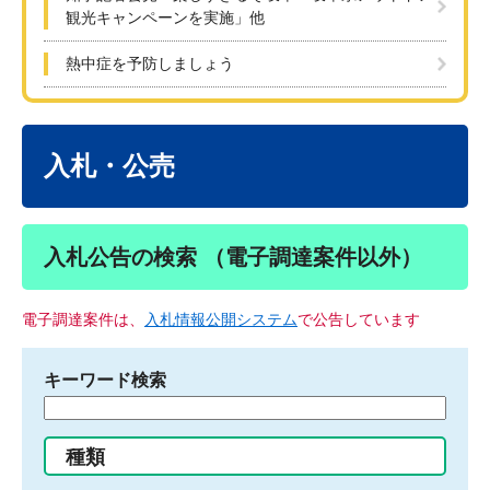
観光キャンペーンを実施」他
熱中症を予防しましょう
本
文
入札・公売
入札公告の検索 （電子調達案件以外）
電子調達案件は、
入札情報公開システム
で公告しています
キーワード検索
検
索
す
種類
る