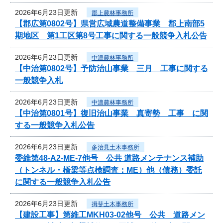
2026年6月23日更新
郡上農林事務所
【郡広第0802号】県営広域農道整備事業 郡上南部5
期地区 第1工区第8号工事に関する一般競争入札公告
2026年6月23日更新
中濃農林事務所
【中治第0802号】予防治山事業 三月 工事に関する
一般競争入札
2026年6月23日更新
中濃農林事務所
【中治第0801号】復旧治山事業 真寄勢 工事 に関
する一般競争入札公告
2026年6月23日更新
多治見土木事務所
委維第48-A2-ME-7他号 公共 道路メンテナンス補助
（トンネル・橋梁等点検調査：ME）他（債務）委託
に関する一般競争入札公告
2026年6月23日更新
揖斐土木事務所
【建設工事】第維工MKH03-02他号 公共 道路メン