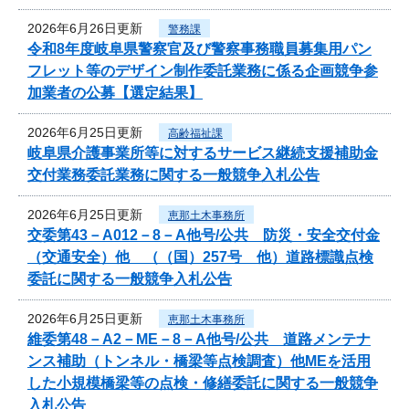
2026年6月26日更新
警務課
令和8年度岐阜県警察官及び警察事務職員募集用パン
フレット等のデザイン制作委託業務に係る企画競争参
加業者の公募【選定結果】
2026年6月25日更新
高齢福祉課
岐阜県介護事業所等に対するサービス継続支援補助金
交付業務委託業務に関する一般競争入札公告
2026年6月25日更新
恵那土木事務所
交委第43－A012－8－A他号/公共 防災・安全交付金
（交通安全）他 （（国）257号 他）道路標識点検
委託に関する一般競争入札公告
2026年6月25日更新
恵那土木事務所
維委第48－A2－ME－8－A他号/公共 道路メンテナ
ンス補助（トンネル・橋梁等点検調査）他MEを活用
した小規模橋梁等の点検・修繕委託に関する一般競争
入札公告