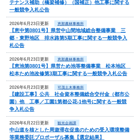
テナンス補助（橋梁補修）（国補正）他工事に関する
一般競争入札公告
2026年6月23日更新
恵那農林事務所
【恵中第0801号】県営中山間地域総合整備事業 三
郷・東野地区 排水路第5期工事に関する一般競争入
札公告
2026年6月23日更新
恵那農林事務所
【恵池第0801号】県営ため池等整備事業 松本地区
松本ため池改修第3期工事に関する一般競争入札公告
2026年6月23日更新
可茂土木事務所
【建設工事】公共 社会資本整備総合交付金（都市公
園）他 工事／工園1第都公花-1他号に関する一般競
争入札公告
2026年6月22日更新
観光企画課
中山道を核とした周遊滞在促進のための受入環境整備
等業務委託プロポーザル募集【選定結果】