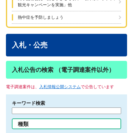
観光キャンペーンを実施」他
熱中症を予防しましょう
本
文
入札・公売
入札公告の検索 （電子調達案件以外）
電子調達案件は、
入札情報公開システム
で公告しています
キーワード検索
検
索
す
種類
る