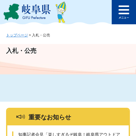
ペ
メ
このページの本文へ
ー
ニ
メ
ジ
ュ
ニ
の
ー
ュ
先
を
ー
頭
飛
トップページ
>
入札・公売
で
ば
す
し
入札・公売
。
て
本
文
へ
重要なお知らせ
知事記者会見「楽しすぎるぞ岐阜！岐阜県アウトドア