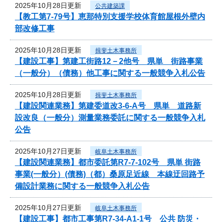
2025年10月28日更新
公共建築課
【教工第7-79号】恵那特別支援学校体育館屋根外壁内
部改修工事
2025年10月28日更新
揖斐土木事務所
【建設工事】第建工街路12－2他号 県単 街路事業
（一般分）（債務）他工事に関する一般競争入札公告
2025年10月28日更新
揖斐土木事務所
【建設関連業務】第建委道改3-6-A号 県単 道路新
設改良（一般分）測量業務委託に関する一般競争入札
公告
2025年10月27日更新
岐阜土木事務所
【建設関連業務】都市委託第R7-7-102号 県単 街路
事業(一般分）(債務)（都）桑原足近線 本線迂回路予
備設計業務に関する一般競争入札公告
2025年10月27日更新
岐阜土木事務所
【建設工事】都市工事第R7-34-A1-1号 公共 防災・