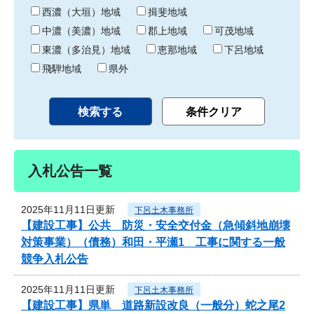
り
西濃（大垣）地域
揖斐地域
中濃（美濃）地域
郡上地域
可茂地域
東濃（多治見）地域
恵那地域
下呂地域
飛騨地域
県外
入札公告一覧
2025年11月11日更新
下呂土木事務所
【建設工事】公共 防災・安全交付金（急傾斜地崩壊
対策事業）（債務）和田・平瀬1 工事に関する一般
競争入札公告
2025年11月11日更新
下呂土木事務所
【建設工事】県単 道路新設改良（一般分）蛇之尾2