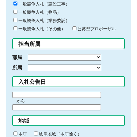
キ
一般競争入札（建設工事）
ー
一般競争入札（物品）
ワ
一般競争入札（業務委託）
ー
ド
一般競争入札（その他）
公募型プロポーザル
を
入
担当所属
力
部局
所属
入札公告日
期
から
間
期
の
間
始
地域
の
ま
終
り
わ
本庁
岐阜地域（本庁除く）