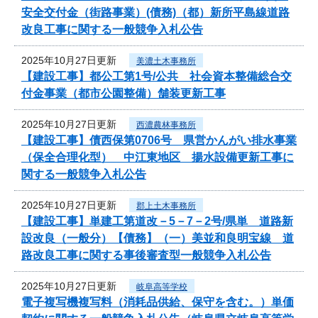
安全交付金（街路事業）(債務)（都）新所平島線道路
改良工事に関する一般競争入札公告
2025年10月27日更新
美濃土木事務所
【建設工事】都公工第1号/公共 社会資本整備総合交
付金事業（都市公園整備）舗装更新工事
2025年10月27日更新
西濃農林事務所
【建設工事】債西保第0706号 県営かんがい排水事業
（保全合理化型） 中江東地区 揚水設備更新工事に
関する一般競争入札公告
2025年10月27日更新
郡上土木事務所
【建設工事】単建工第道改－5－7－2号/県単 道路新
設改良（一般分）【債務】（一）美並和良明宝線 道
路改良工事に関する事後審査型一般競争入札公告
2025年10月27日更新
岐阜高等学校
電子複写機複写料（消耗品供給、保守を含む。）単価