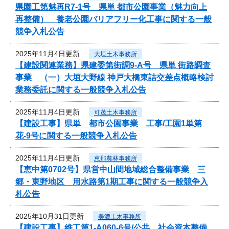
県園工第魅再R7-1号 県単 都市公園事業（魅力向上
再整備） 養老公園バリアフリー化工事に関する一般
競争入札公告
2025年11月4日更新
大垣土木事務所
【建設関連業務】県建委第街調9-A号 県単 街路調査
事業 （一）大垣大野線 神戸大橋東詰交差点概略検討
業務委託に関する一般競争入札公告
2025年11月4日更新
可茂土木事務所
【建設工事】県単 都市公園事業 工事/工園1単第
花-9号に関する一般競争入札公告
2025年11月4日更新
恵那農林事務所
【恵中第0702号】県営中山間地域総合整備事業 三
郷・東野地区 用水路第1期工事に関する一般競争入
札公告
2025年10月31日更新
美濃土木事務所
【建設工事】維工第1-A060-6号/公共 社会資本整備