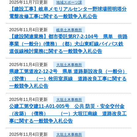
2025年11月7日更新
地域スポーツ課
【建設工事】岐阜メモリアルセンター野球場照明塔分
電盤改修工事に関する一般競争入札公告
2025年11月4日更新
岐阜土木事務所
【建設関連業務】都市委託第R7-2-104号 県単 街路
事業（一般分）(債務）（都）犬山東町線バイパス鉄
道仮線検討業務に関する一般競争入札公告
2025年11月4日更新
大垣土木事務所
県建工第道改2-12-2号 県単 道路新設改良（一般分）
（翌債） （一）牧田室原線 道路改良工事に関する
一般競争入札公告
2025年11月4日更新
大垣土木事務所
公建工第交建11-A01-005号 公共 防災・安全交付金
（改築）（債務） （一）大垣江南線 道路改良工
事に関する一般競争入札公告
2025年11月4日更新
大垣土木事務所