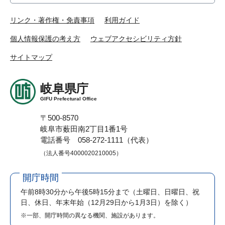
リンク・著作権・免責事項
利用ガイド
個人情報保護の考え方
ウェブアクセシビリティ方針
サイトマップ
岐阜県庁
GIFU Prefectural Office
〒500-8570
岐阜市薮田南2丁目1番1号
電話番号 058-272-1111（代表）
（法人番号4000020210005）
開庁時間
午前8時30分から午後5時15分まで
（土曜日、日曜日、祝
日、休日、年末年始（12月29日から1月3日）を除く）
※一部、開庁時間の異なる機関、施設があります。