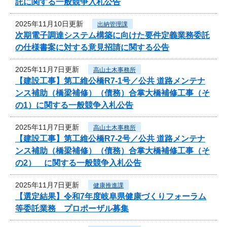
託に関する一般競争入札公告
2025年11月10日更新
出納管理課
次期電子調達システム構築に向けた要件定義業務委託
の仕様書案に対する意見招請に関する公告
2025年11月7日更新
高山土木事務所
【建設工事】第工維公橋R7-1号／公共 道路メンテナ
ンス補助（橋梁補修）（債務）合掌大橋補修工事（そ
の1）に関する一般競争入札公告
2025年11月7日更新
高山土木事務所
【建設工事】第工維公橋R7-2号／公共 道路メンテナ
ンス補助（橋梁補修）（債務）合掌大橋補修工事（そ
の2） に関する一般競争入札公告
2025年11月7日更新
健康推進課
【選定結果】令和7年度岐阜県健康づくりフォーラム
等委託業務 プロポーザル募集