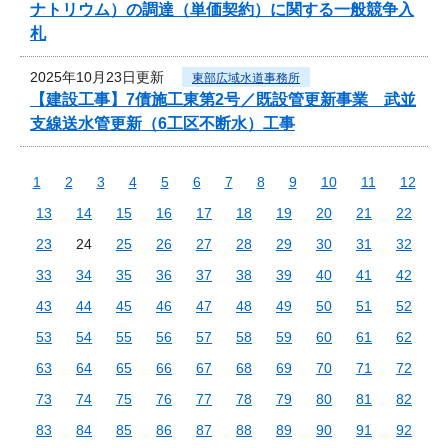
ナトリウム）の調達（単価契約）に関する一般競争入
札
2025年10月23日更新
東部広域水道事務所
【建設工事】7債施工東第2号／既設管更新事業 武並
支線送水管更新（6工区不断水）工事
1
2
3
4
5
6
7
8
9
10
11
12
13
14
15
16
17
18
19
20
21
22
23
24
25
26
27
28
29
30
31
32
33
34
35
36
37
38
39
40
41
42
43
44
45
46
47
48
49
50
51
52
53
54
55
56
57
58
59
60
61
62
63
64
65
66
67
68
69
70
71
72
73
74
75
76
77
78
79
80
81
82
83
84
85
86
87
88
89
90
91
92