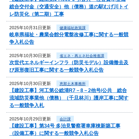
総合交付金（交通安全）他（債務）道の駅むげ川トイ
レ防災化（第二期）工事
2025年10月31日更新
健康福祉政策課
岐阜県福祉・農業会館分電盤改修工事に関する一般競
争入札公告
2025年10月30日更新
省エネ・再エネ社会推進課
次世代エネルギーインフラ（防災モデル）設備撤去及
び原形復旧工事に関する一般競争入札公告
2025年10月30日更新
恵那土木事務所
【建設工事】河工第公総清R7－8－2他号/公共 総合
流域防災事業他（債務）（千旦林川）護岸工事に関す
る一般競争入札
2025年10月29日更新
会計課
【建設工事】第34号 多治見警察署車庫棟新築工事
（設備工事）に関する一般競争入札公告