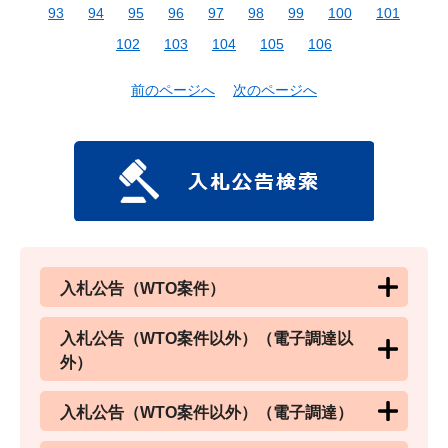
93
94
95
96
97
98
99
100
101
102
103
104
105
106
前のページへ
次のページへ
入札公告（WTO案件）
入札公告（WTO案件以外）（電子調達以
外）
入札公告（WTO案件以外）（電子調達）