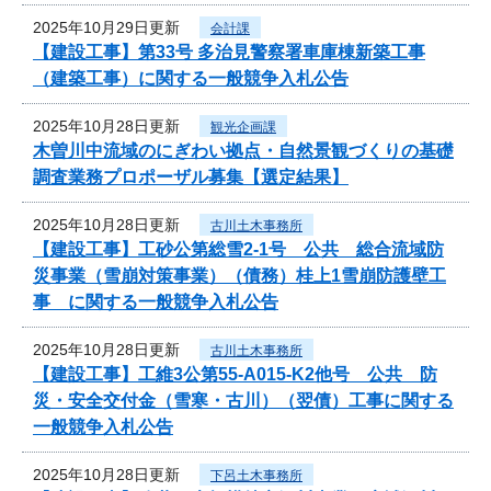
2025年10月29日更新
会計課
【建設工事】第33号 多治見警察署車庫棟新築工事
（建築工事）に関する一般競争入札公告
2025年10月28日更新
観光企画課
木曽川中流域のにぎわい拠点・自然景観づくりの基礎
調査業務プロポーザル募集【選定結果】
2025年10月28日更新
古川土木事務所
【建設工事】工砂公第総雪2-1号 公共 総合流域防
災事業（雪崩対策事業）（債務）桂上1雪崩防護壁工
事 に関する一般競争入札公告
2025年10月28日更新
古川土木事務所
【建設工事】工維3公第55-A015-K2他号 公共 防
災・安全交付金（雪寒・古川）（翌債）工事に関する
一般競争入札公告
2025年10月28日更新
下呂土木事務所