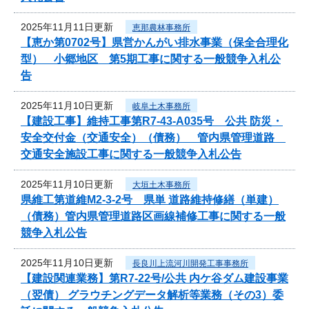
2025年11月11日更新
恵那農林事務所
【恵か第0702号】県営かんがい排水事業（保全合理化
型） 小郷地区 第5期工事に関する一般競争入札公
告
2025年11月10日更新
岐阜土木事務所
【建設工事】維持工事第R7-43-A035号 公共 防災・
安全交付金（交通安全）（債務） 管内県管理道路
交通安全施設工事に関する一般競争入札公告
2025年11月10日更新
大垣土木事務所
県維工第道維M2-3-2号 県単 道路維持修繕（単建）
（債務）管内県管理道路区画線補修工事に関する一般
競争入札公告
2025年11月10日更新
長良川上流河川開発工事事務所
【建設関連業務】第R7-22号/公共 内ケ谷ダム建設事業
（翌債） グラウチングデータ解析等業務（その3）委