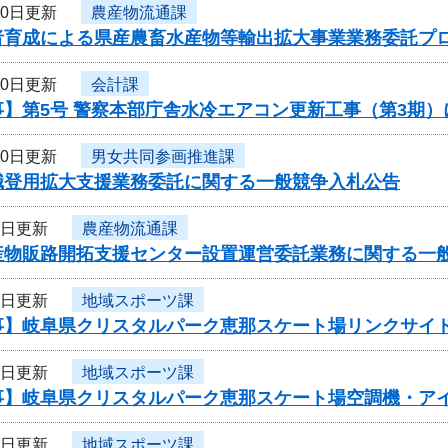
10日更新
農産物流通課
者育成による県産農畜水産物等輸出拡大事業業務委託プ
10日更新
会計課
事】第5号 警察本部庁舎水冷エアコン更新工事（第3期
10日更新
男女共同参画推進課
職登用拡大支援業務委託に関する一般競争入札公告
8日更新
農産物流通課
産物販路開拓支援センター設置運営委託業務に関する一
8日更新
地域スポーツ課
事】岐阜県クリスタルパーク恵那スケート場リンクサイ
7日更新
地域スポーツ課
事】岐阜県クリスタルパーク恵那スケート場空調機・ア
6日更新
地域スポーツ課