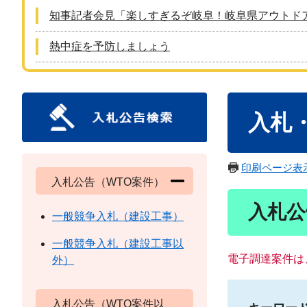
知事記者会見「楽しすぎるぞ岐阜！岐阜県アウトド
熱中症を予防しましょう
本
入札
文
印刷ページ表
入札公告（WTO案件）
入札公
一般競争入札（建設工事）
一般競争入札（建設工事以
電子調達案件は
外）
入札公告（WTO案件以