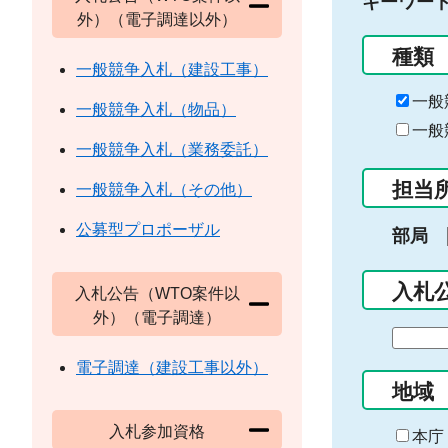
キーワー
外）（電子調達以外）
種類
一般競争入札（建設工事）
一般
一般競争入札（物品）
一般
一般競争入札（業務委託）
担当
一般競争入札（その他）
公募型プロポーザル
部局
入札
入札公告（WTO案件以
外）（電子調達）
期
間
電子調達（建設工事以外）
の
地域
始
入札参加資格
ま
本庁