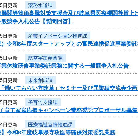
15日更新
薬務水道課
療機関等物価高騰対策支援金及び岐阜県医療機関等賃上
一般競争入札公告【質問回答】
15日更新
産業イノベーション推進課
果）令和8年度スタートアップとの官民連携促進事業委託
15日更新
航空宇宙産業課
産業体験研修事業委託業務に関する一般競争入札公告
15日更新
未来創成課
度「働いてもらい方改革」セミナー及び異業種交流会企
15日更新
子育て支援課
度子育て家庭応援キャンペーン業務委託プロポーザル募集
14日更新
医療福祉連携推進課
果】令和8年度岐阜県専攻医等確保対策委託業務