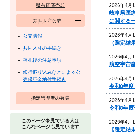
2026年4月
県有資産売却
岐阜県医
に関する
差押財産公売
2026年4月
公売情報
（選定結
共同入札の手続き
2026年4月
落札後の注意事項
航空宇宙
銀行振り込みなどによる公
2026年4月
売保証金納付手続き
令和8年
指定管理者の募集
2026年4月
令和8年
このページを見ている人は
2026年4月
こんなページも見ています
【選定結