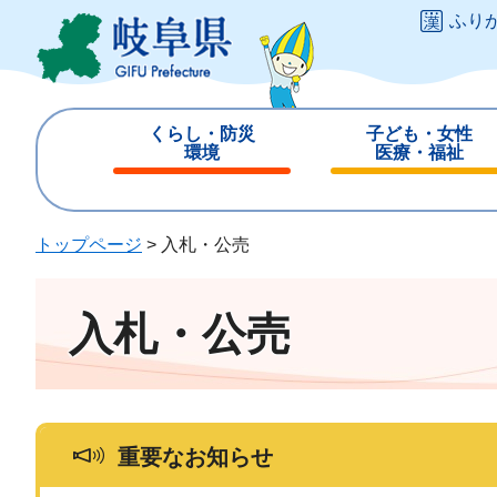
ペ
メ
ふり
ー
ニ
ジ
ュ
の
ー
先
を
くらし・防災
子ども・女性
頭
飛
環境
医療・福祉
で
ば
閉
閉
す
し
じ
じ
。
て
る
る
トップページ
>
入札・公売
本
文
へ
入札・公売
重要なお知らせ