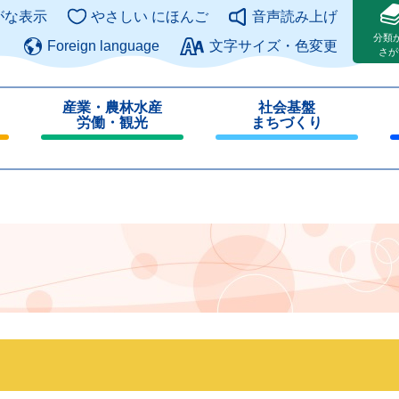
このページの本文へ
がな表示
やさしい にほんご
音声読み上げ
分類
Foreign language
文字サイズ・色変更
さが
産業・農林水産
社会基盤
労働・観光
まちづくり
閉
閉
じ
じ
る
る