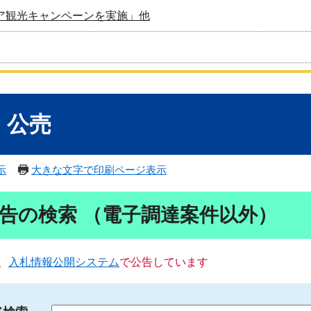
ア観光キャンペーンを実施」他
・公売
示
大きな文字で印刷ページ表示
告の検索 （電子調達案件以外）
、
入札情報公開システム
で公告しています