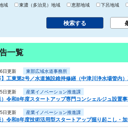
り
地域
東濃（多治見）地域
恵那地域
下呂地域
告一覧
16日更新
東部広域水道事務所
事】工東第2号／水道施設維持修繕（中津川浄水場管内）
15日更新
産業イノベーション推進課
果）令和8年度スタートアップ専門コンシェルジュ設置
15日更新
産業イノベーション推進課
果）令和8年度技術活用型スタートアップ掘り起こし・