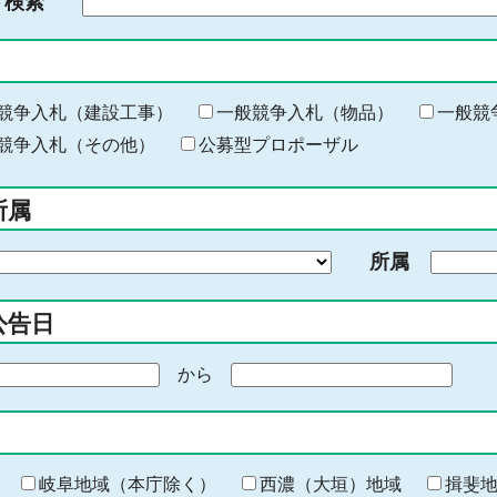
ド検索
検
索
す
る
キ
競争入札（建設工事）
一般競争入札（物品）
一般競
ー
競争入札（その他）
公募型プロポーザル
ワ
ー
所属
ド
を
所属
入
力
公告日
から
期
間
の
終
わ
岐阜地域（本庁除く）
西濃（大垣）地域
揖斐