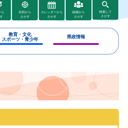
検索して
から
目的から
カレンダーから
組織から
さがす
す
さがす
さがす
さがす
教育・文化
県政情報
スポーツ・青少年
閉
閉
じ
じ
る
る