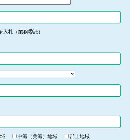
争入札（業務委託）
地域
中濃（美濃）地域
郡上地域