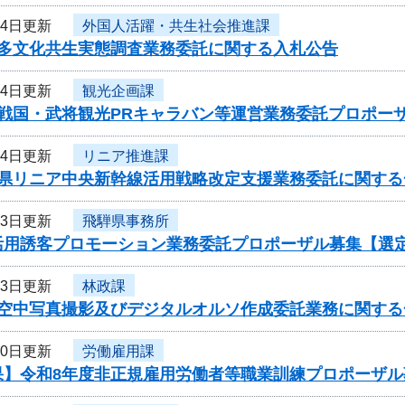
14日更新
外国人活躍・共生社会推進課
度多文化共生実態調査業務委託に関する入札公告
14日更新
観光企画課
度戦国・武将観光PRキャラバン等運営業務委託プロポー
14日更新
リニア推進課
阜県リニア中央新幹線活用戦略改定支援業務委託に関する
13日更新
飛騨県事務所
活用誘客プロモーション業務委託プロポーザル募集【選
13日更新
林政課
度空中写真撮影及びデジタルオルソ作成委託業務に関する
10日更新
労働雇用課
果】令和8年度非正規雇用労働者等職業訓練プロポーザル