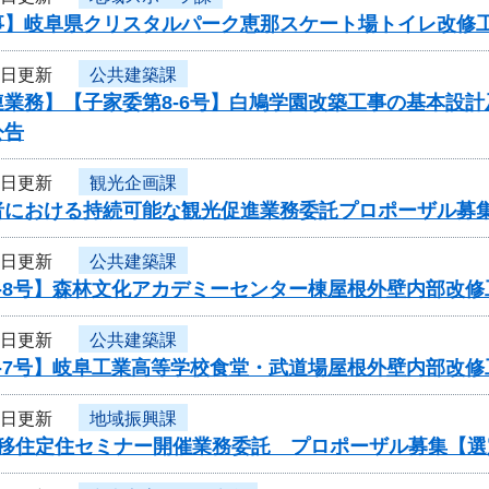
事】岐阜県クリスタルパーク恵那スケート場トイレ改修
3日更新
公共建築課
連業務】【子家委第8-6号】白鳩学園改築工事の基本設
公告
3日更新
観光企画課
者における持続可能な観光促進業務委託プロポーザル募
1日更新
公共建築課
8-8号】森林文化アカデミーセンター棟屋根外壁内部改
1日更新
公共建築課
8-7号】岐阜工業高等学校食堂・武道場屋根外壁内部改
1日更新
地域振興課
度移住定住セミナー開催業務委託 プロポーザル募集【選