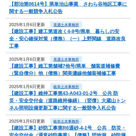
【郡治第0614号】県単治山事業 さわら谷地区工事に
関する一般競争入札公告
2025年1月6日更新
美濃土木事務所
【建設工事】建工第道改く4-9号/県単 暮らしの安
全・安心確保対策（債務）（一）上野関線 道路改良
工事
2025年1月6日更新
美濃土木事務所
【建設工事】維工第舗補7他号/県単 舗装道補修費
（緊自債分）他（債務）関美濃線他舗装補修工事
2025年1月6日更新
岐阜土木事務所
【建設工事】維持工事第43-A043-01-2号 公共 防
災・安全交付金（道路維持修繕）（翌債）大蔵山トン
ネル照明設備更新工事に関する一般競争入札公告
2025年1月6日更新
岐阜土木事務所
【建設工事】砂防工事第R6通砂-4-1号 公共 防災・
安全交付金（通常砂防事業）【債務】団地洞 砂防堰