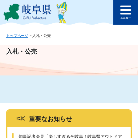
ペ
メ
このページの本文へ
ー
ニ
メ
ジ
ュ
ニ
の
ー
ュ
先
を
ー
頭
飛
トップページ
>
入札・公売
で
ば
す
し
入札・公売
。
て
本
文
へ
重要なお知らせ
知事記者会見「楽しすぎるぞ岐阜！岐阜県アウトドア