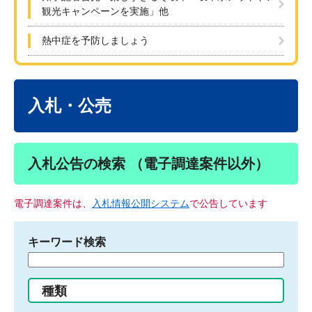
観光キャンペーンを実施」他
熱中症を予防しましょう
本
文
入札・公売
入札公告の検索 （電子調達案件以外）
電子調達案件は、
入札情報公開システム
で公告しています
キーワード検索
検
索
す
種類
る