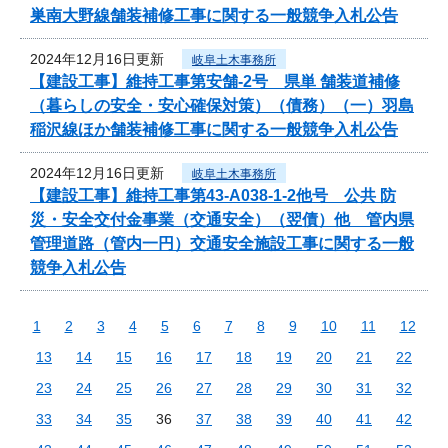
巣南大野線舗装補修工事に関する一般競争入札公告
2024年12月16日更新
岐阜土木事務所
【建設工事】維持工事第安舗-2号 県単 舗装道補修
（暮らしの安全・安心確保対策）（債務）（一）羽島
稲沢線ほか舗装補修工事に関する一般競争入札公告
2024年12月16日更新
岐阜土木事務所
【建設工事】維持工事第43-A038-1-2他号 公共 防
災・安全交付金事業（交通安全）（翌債）他 管内県
管理道路（管内一円）交通安全施設工事に関する一般
競争入札公告
1
2
3
4
5
6
7
8
9
10
11
12
13
14
15
16
17
18
19
20
21
22
23
24
25
26
27
28
29
30
31
32
33
34
35
36
37
38
39
40
41
42