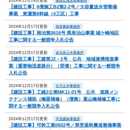
2024年12月19日更新
東部広域水道事務所
【建設工事】6債施工B2第2-2号／大容量送水管整備
事業 東濃第6幹線（4工区）工事
2024年12月17日更新
揖斐農林事務所
【建設工事】揖治第0616号 県単治山事業 城ケ峰地区
工事に関する一般競争入札公告
2024年12月17日更新
多治見土木事務所
【建設工事】工建第J2－1号 公共 地域連携推進事
業（重要物流道路分）（翌債）工事に関する一般競争
入札公告
2024年12月17日更新
古川土木事務所
【建設工事】工維2公第MK11-01号 公共 道路メン
テナンス補助（橋梁補修）（債務）葛山橋補修工事に
関する一般競争入札公告
2024年12月17日更新
可茂農林事務所
【建設工事】可幹工第0602号／県営基幹農道整備事業