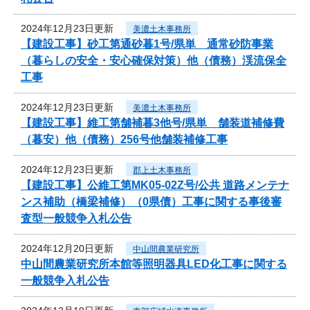
2024年12月23日更新
美濃土木事務所
【建設工事】砂工第通砂暮1号/県単 通常砂防事業
（暮らしの安全・安心確保対策）他（債務）渓流保全
工事
2024年12月23日更新
美濃土木事務所
【建設工事】維工第舗補暮3他号/県単 舗装道補修費
（暮安）他（債務）256号他舗装補修工事
2024年12月23日更新
郡上土木事務所
【建設工事】公維工第MK05-02Z号/公共 道路メンテナ
ンス補助（橋梁補修）（0県債）工事に関する事後審
査型一般競争入札公告
2024年12月20日更新
中山間農業研究所
中山間農業研究所本館等照明器具LED化工事に関する
一般競争入札公告