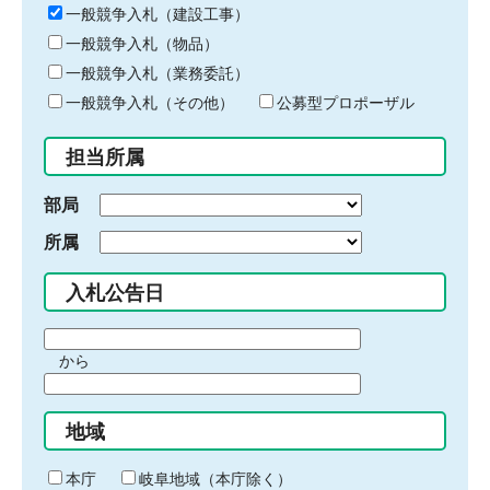
キ
一般競争入札（建設工事）
ー
一般競争入札（物品）
ワ
一般競争入札（業務委託）
ー
ド
一般競争入札（その他）
公募型プロポーザル
を
入
担当所属
力
部局
所属
入札公告日
期
から
間
期
の
間
始
地域
の
ま
終
り
わ
本庁
岐阜地域（本庁除く）