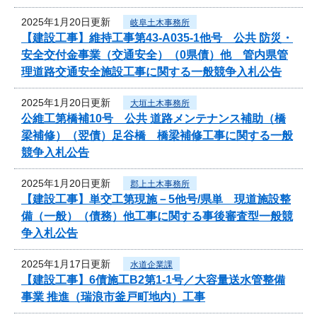
2025年1月20日更新
岐阜土木事務所
【建設工事】維持工事第43-A035-1他号 公共 防災・
安全交付金事業（交通安全）（0県債）他 管内県管
理道路交通安全施設工事に関する一般競争入札公告
2025年1月20日更新
大垣土木事務所
公維工第橋補10号 公共 道路メンテナンス補助（橋
梁補修）（翌債）足谷橋 橋梁補修工事に関する一般
競争入札公告
2025年1月20日更新
郡上土木事務所
【建設工事】単交工第現施－5他号/県単 現道施設整
備（一般）（債務）他工事に関する事後審査型一般競
争入札公告
2025年1月17日更新
水道企業課
【建設工事】6債施工B2第1-1号／大容量送水管整備
事業 推進（瑞浪市釜戸町地内）工事