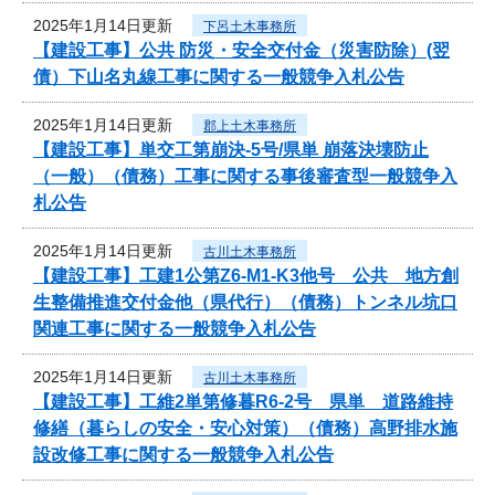
2025年1月14日更新
下呂土木事務所
【建設工事】公共 防災・安全交付金（災害防除）(翌
債）下山名丸線工事に関する一般競争入札公告
2025年1月14日更新
郡上土木事務所
【建設工事】単交工第崩決-5号/県単 崩落決壊防止
（一般）（債務）工事に関する事後審査型一般競争入
札公告
2025年1月14日更新
古川土木事務所
【建設工事】工建1公第Z6-M1-K3他号 公共 地方創
生整備推進交付金他（県代行）（債務）トンネル坑口
関連工事に関する一般競争入札公告
2025年1月14日更新
古川土木事務所
【建設工事】工維2単第修暮R6-2号 県単 道路維持
修繕（暮らしの安全・安心対策）（債務）高野排水施
設改修工事に関する一般競争入札公告