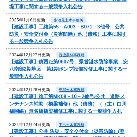
堤工事に関する一般競争入札公告
2025年1月6日更新
多治見土木事務所
【建設工事】工維第55－A003－B071－3他号 公共
防災・安全交付金（災害防除）他（債務）工事に関す
る一般競争入札公告
2024年12月27日更新
西濃農林事務所
【建設工事】債西た第0607号 県営湛水防除事業 安
八南部2期地区 第1期ポンプ設備改修工事に関する一
般競争入札公告
2024年12月26日更新
恵那土木事務所
【建設工事】維工第MK08－10－2他号/公共 道路メ
ンテナンス補助（橋梁補修）他（債務）（（主）白川
福岡線）無名橋橋梁補修工事に関する一般競争入札
2024年12月24日更新
下呂土木事務所
【建設工事】公共 防災・安全交付金（災害防除）(翌