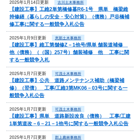
2025年1月14日更新
古川土木事務所
【建設工事】工維2単第橋修暮R6-1号 県単 橋梁維
持修繕（暮らしの安全・安心対策）（債務）戸谷橋補
修工事に関する一般競争入札公告
2025年1月9日更新
恵那土木事務所
【建設工事】維工第舗修Z－1他号/県単 舗装道補修
他（債務）（（国）257号）舗装補修 他 工事に関
する一般競争入札
2025年1月7日更新
可茂土木事務所
【建設工事】公共 道路メンテナンス補助（橋梁補
修）（翌債） 工事/工維3第MK06－03号に関する一
般競争入札公告
2025年1月7日更新
可茂土木事務所
【建設工事】県単 道路新設改良（債務） 工事/工建
1単第道改－6－21－1他号に関する一般競争入札公告
2025年1月7日更新
郡上農林事務所