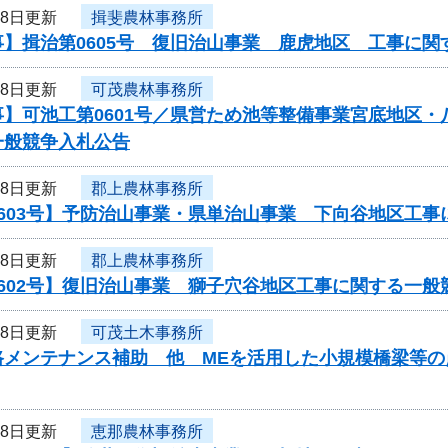
28日更新
揖斐農林事務所
事】揖治第0605号 復旧治山事業 鹿虎地区 工事に関
28日更新
可茂農林事務所
事】可池工第0601号／県営ため池等整備事業宮底地区
一般競争入札公告
28日更新
郡上農林事務所
0603号】予防治山事業・県単治山事業 下向谷地区工
28日更新
郡上農林事務所
602号】復旧治山事業 獅子穴谷地区工事に関する一般
28日更新
可茂土木事務所
路メンテナンス補助 他 MEを活用した小規模橋梁等
28日更新
恵那農林事務所