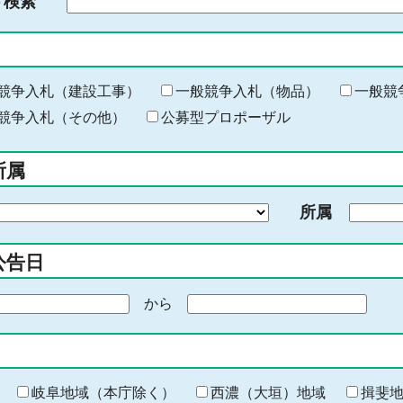
ド検索
検
索
す
る
キ
競争入札（建設工事）
一般競争入札（物品）
一般競
ー
競争入札（その他）
公募型プロポーザル
ワ
ー
所属
ド
を
所属
入
力
公告日
から
期
間
の
終
わ
岐阜地域（本庁除く）
西濃（大垣）地域
揖斐