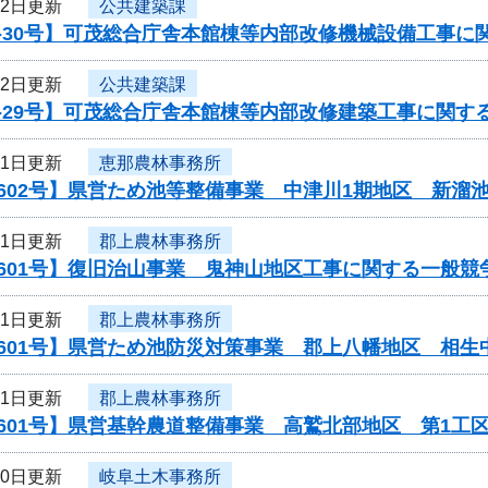
22日更新
公共建築課
-30号】可茂総合庁舎本館棟等内部改修機械設備工事に
22日更新
公共建築課
-29号】可茂総合庁舎本館棟等内部改修建築工事に関す
21日更新
恵那農林事務所
602号】県営ため池等整備事業 中津川1期地区 新溜
21日更新
郡上農林事務所
601号】復旧治山事業 鬼神山地区工事に関する一般競
21日更新
郡上農林事務所
0601号】県営ため池防災対策事業 郡上八幡地区 相
21日更新
郡上農林事務所
601号】県営基幹農道整備事業 高鷲北部地区 第1工
20日更新
岐阜土木事務所