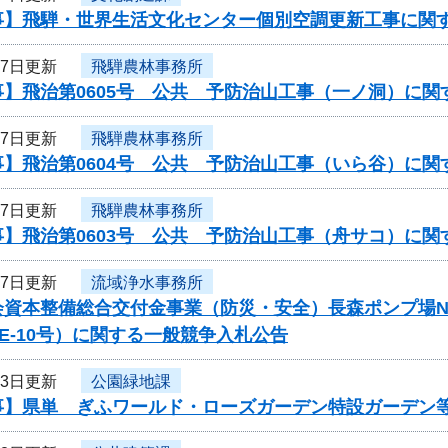
事】飛騨・世界生活文化センター個別空調更新工事に関
27日更新
飛騨農林事務所
事】飛治第0605号 公共 予防治山工事（一ノ洞）に関
27日更新
飛騨農林事務所
事】飛治第0604号 公共 予防治山工事（いら谷）に関
27日更新
飛騨農林事務所
事】飛治第0603号 公共 予防治山工事（舟サコ）に関
27日更新
流域浄水事務所
会資本整備総合交付金事業（防災・安全）長森ポンプ場N
-PE-10号）に関する一般競争入札公告
23日更新
公園緑地課
事】県単 ぎふワールド・ローズガーデン特設ガーデン