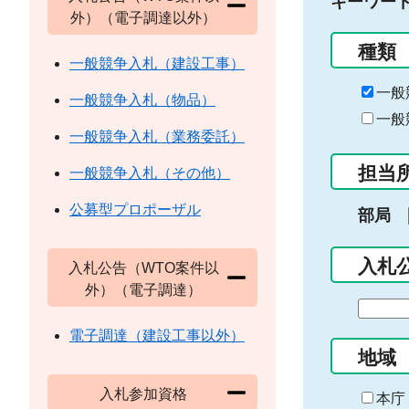
キーワー
外）（電子調達以外）
種類
一般競争入札（建設工事）
一般
一般競争入札（物品）
一般
一般競争入札（業務委託）
担当
一般競争入札（その他）
公募型プロポーザル
部局
入札
入札公告（WTO案件以
外）（電子調達）
期
間
電子調達（建設工事以外）
の
地域
始
入札参加資格
ま
本庁