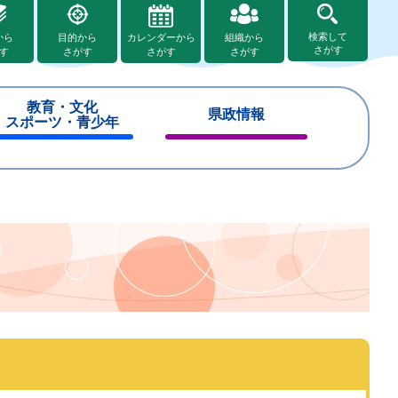
検索して
から
目的から
カレンダーから
組織から
さがす
す
さがす
さがす
さがす
教育・文化
県政情報
スポーツ・青少年
閉
閉
じ
じ
る
る