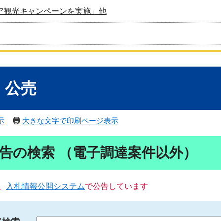
ア観光キャンペーンを実施」他
・公売
示
大きな文字で印刷ページ表示
告の検索 （電子調達案件以外）
、
入札情報公開システム
で公告しています