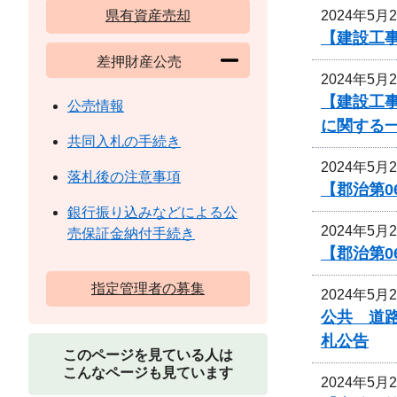
2024年5月
県有資産売却
【建設工
差押財産公売
2024年5月
【建設工
公売情報
に関する
共同入札の手続き
2024年5月
落札後の注意事項
【郡治第
銀行振り込みなどによる公
2024年5月
売保証金納付手続き
【郡治第0
指定管理者の募集
2024年5月
公共 道
札公告
このページを見ている人は
こんなページも見ています
2024年5月