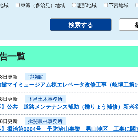
り
地域
東濃（多治見）地域
恵那地域
下呂地域
告一覧
28日更新
博物館
物館マイミュージアム棟エレベータ改修工事（岐博工第
28日更新
下呂土木事務所
事】公共 道路メンテナンス補助（橋りょう補修）新老
28日更新
揖斐農林事務所
事】揖治第0604号 予防治山事業 男山地区 工事に関