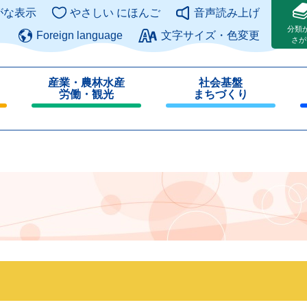
このページの本文へ
がな表示
やさしい にほんご
音声読み上げ
分類
Foreign language
文字サイズ・色変更
さが
産業・農林水産
社会基盤
労働・観光
まちづくり
閉
閉
じ
じ
る
る