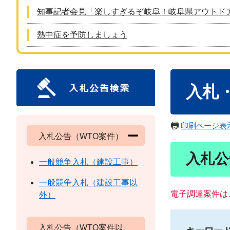
知事記者会見「楽しすぎるぞ岐阜！岐阜県アウトド
熱中症を予防しましょう
本
入札
文
印刷ページ表
入札公告（WTO案件）
入札公
一般競争入札（建設工事）
一般競争入札（建設工事以
電子調達案件は
外）
入札公告（WTO案件以