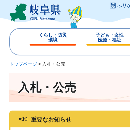
ペ
メ
ふり
ー
ニ
ジ
ュ
の
ー
先
を
くらし・防災
子ども・女性
頭
飛
環境
医療・福祉
で
ば
閉
閉
す
し
じ
じ
。
て
る
る
トップページ
>
入札・公売
本
文
へ
入札・公売
重要なお知らせ