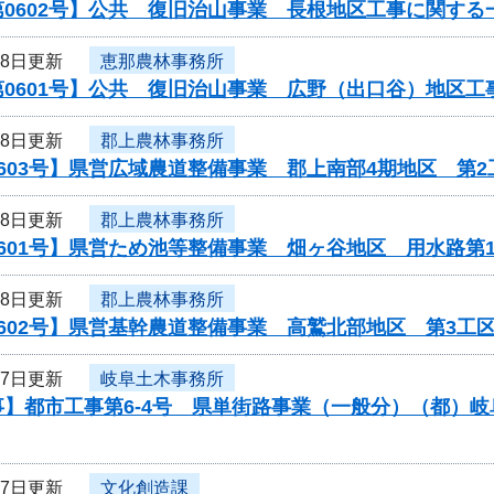
0602号】公共 復旧治山事業 長根地区工事に関する
28日更新
恵那農林事務所
第0601号】公共 復旧治山事業 広野（出口谷）地区
28日更新
郡上農林事務所
603号】県営広域農道整備事業 郡上南部4期地区 第2
28日更新
郡上農林事務所
601号】県営ため池等整備事業 畑ヶ谷地区 用水路第
28日更新
郡上農林事務所
602号】県営基幹農道整備事業 高鷲北部地区 第3工
27日更新
岐阜土木事務所
事】都市工事第6-4号 県単街路事業（一般分）（都）
27日更新
文化創造課