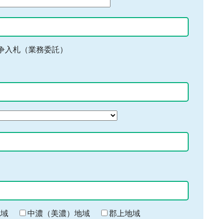
争入札（業務委託）
地域
中濃（美濃）地域
郡上地域