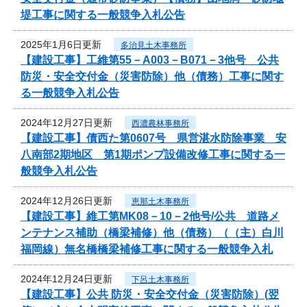
堤工事に関する一般競争入札公告
2025年1月6日更新
多治見土木事務所
【建設工事】工維第55－A003－B071－3他号 公共
防災・安全交付金（災害防除）他（債務）工事に関す
る一般競争入札公告
2024年12月27日更新
西濃農林事務所
【建設工事】債西た第0607号 県営湛水防除事業 安
八南部2期地区 第1期ポンプ設備改修工事に関する一
般競争入札公告
2024年12月26日更新
恵那土木事務所
【建設工事】維工第MK08－10－2他号/公共 道路メ
ンテナンス補助（橋梁補修）他（債務）（（主）白川
福岡線）無名橋橋梁補修工事に関する一般競争入札
2024年12月24日更新
下呂土木事務所
【建設工事】公共 防災・安全交付金（災害防除）(翌