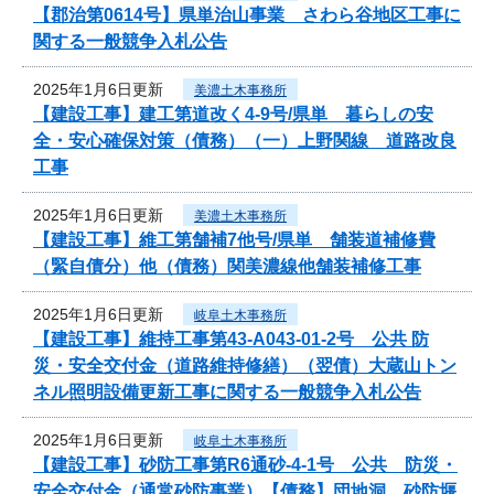
【郡治第0614号】県単治山事業 さわら谷地区工事に
関する一般競争入札公告
2025年1月6日更新
美濃土木事務所
【建設工事】建工第道改く4-9号/県単 暮らしの安
全・安心確保対策（債務）（一）上野関線 道路改良
工事
2025年1月6日更新
美濃土木事務所
【建設工事】維工第舗補7他号/県単 舗装道補修費
（緊自債分）他（債務）関美濃線他舗装補修工事
2025年1月6日更新
岐阜土木事務所
【建設工事】維持工事第43-A043-01-2号 公共 防
災・安全交付金（道路維持修繕）（翌債）大蔵山トン
ネル照明設備更新工事に関する一般競争入札公告
2025年1月6日更新
岐阜土木事務所
【建設工事】砂防工事第R6通砂-4-1号 公共 防災・
安全交付金（通常砂防事業）【債務】団地洞 砂防堰