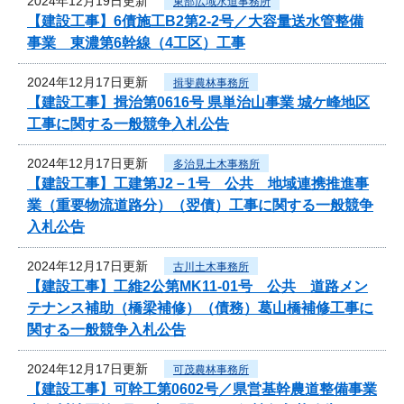
2024年12月19日更新
東部広域水道事務所
【建設工事】6債施工B2第2-2号／大容量送水管整備
事業 東濃第6幹線（4工区）工事
2024年12月17日更新
揖斐農林事務所
【建設工事】揖治第0616号 県単治山事業 城ケ峰地区
工事に関する一般競争入札公告
2024年12月17日更新
多治見土木事務所
【建設工事】工建第J2－1号 公共 地域連携推進事
業（重要物流道路分）（翌債）工事に関する一般競争
入札公告
2024年12月17日更新
古川土木事務所
【建設工事】工維2公第MK11-01号 公共 道路メン
テナンス補助（橋梁補修）（債務）葛山橋補修工事に
関する一般競争入札公告
2024年12月17日更新
可茂農林事務所
【建設工事】可幹工第0602号／県営基幹農道整備事業