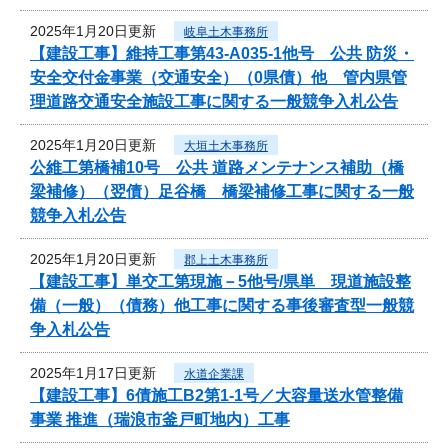
2025年1月20日更新
岐阜土木事務所
【建設工事】維持工事第43-A035-1他号 公共 防災・
安全交付金事業（交通安全）（0県債）他 管内県管
理道路交通安全施設工事に関する一般競争入札公告
2025年1月20日更新
大垣土木事務所
公維工第橋補10号 公共 道路メンテナンス補助（橋
梁補修）（翌債）足谷橋 橋梁補修工事に関する一般
競争入札公告
2025年1月20日更新
郡上土木事務所
【建設工事】単交工第現施－5他号/県単 現道施設整
備（一般）（債務）他工事に関する事後審査型一般競
争入札公告
2025年1月17日更新
水道企業課
【建設工事】6債施工B2第1-1号／大容量送水管整備
事業 推進（瑞浪市釜戸町地内）工事