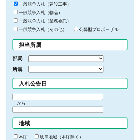
キ
一般競争入札（建設工事）
ー
一般競争入札（物品）
ワ
一般競争入札（業務委託）
ー
ド
一般競争入札（その他）
公募型プロポーザル
を
入
担当所属
力
部局
所属
入札公告日
期
から
間
期
の
間
始
地域
の
ま
終
り
わ
本庁
岐阜地域（本庁除く）