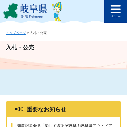
ペ
メ
このページの本文へ
ー
ニ
メ
ジ
ュ
ニ
の
ー
ュ
先
を
ー
頭
飛
トップページ
>
入札・公売
で
ば
す
し
入札・公売
。
て
本
文
へ
重要なお知らせ
知事記者会見「楽しすぎるぞ岐阜！岐阜県アウトドア