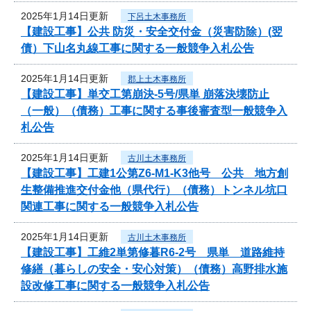
2025年1月14日更新
下呂土木事務所
【建設工事】公共 防災・安全交付金（災害防除）(翌
債）下山名丸線工事に関する一般競争入札公告
2025年1月14日更新
郡上土木事務所
【建設工事】単交工第崩決-5号/県単 崩落決壊防止
（一般）（債務）工事に関する事後審査型一般競争入
札公告
2025年1月14日更新
古川土木事務所
【建設工事】工建1公第Z6-M1-K3他号 公共 地方創
生整備推進交付金他（県代行）（債務）トンネル坑口
関連工事に関する一般競争入札公告
2025年1月14日更新
古川土木事務所
【建設工事】工維2単第修暮R6-2号 県単 道路維持
修繕（暮らしの安全・安心対策）（債務）高野排水施
設改修工事に関する一般競争入札公告