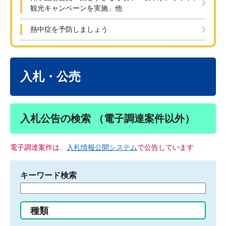
観光キャンペーンを実施」他
熱中症を予防しましょう
本
文
入札・公売
入札公告の検索 （電子調達案件以外）
電子調達案件は、
入札情報公開システム
で公告しています
キーワード検索
検
索
す
種類
る