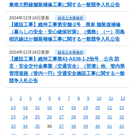
巣南大野線舗装補修工事に関する一般競争入札公告
2024年12月16日更新
岐阜土木事務所
【建設工事】維持工事第安舗-2号 県単 舗装道補修
（暮らしの安全・安心確保対策）（債務）（一）羽島
稲沢線ほか舗装補修工事に関する一般競争入札公告
2024年12月16日更新
岐阜土木事務所
【建設工事】維持工事第43-A038-1-2他号 公共 防
災・安全交付金事業（交通安全）（翌債）他 管内県
管理道路（管内一円）交通安全施設工事に関する一般
競争入札公告
1
2
3
4
5
6
7
8
9
10
11
12
13
14
15
16
17
18
19
20
21
22
23
24
25
26
27
28
29
30
31
32
33
34
35
36
37
38
39
40
41
42