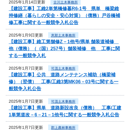
2025年1月14日更新
古川土木事務所
【建設工事】工維2単第橋修暮R6-1号 県単 橋梁維
持修繕（暮らしの安全・安心対策）（債務）戸谷橋補
修工事に関する一般競争入札公告
2025年1月9日更新
恵那土木事務所
【建設工事】維工第舗修Z－1他号/県単 舗装道補修
他（債務）（（国）257号）舗装補修 他 工事に関
する一般競争入札
2025年1月7日更新
可茂土木事務所
【建設工事】公共 道路メンテナンス補助（橋梁補
修）（翌債） 工事/工維3第MK06－03号に関する一
般競争入札公告
2025年1月7日更新
可茂土木事務所
【建設工事】県単 道路新設改良（債務） 工事/工建
1単第道改－6－21－1他号に関する一般競争入札公告
2025年1月7日更新
郡上農林事務所