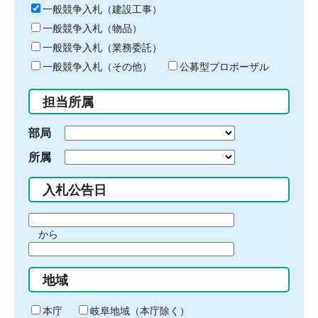
キ
一般競争入札（建設工事）
ー
一般競争入札（物品）
ワ
一般競争入札（業務委託）
ー
ド
一般競争入札（その他）
公募型プロポーザル
を
入
担当所属
力
部局
所属
入札公告日
期
から
間
期
の
間
始
地域
の
ま
終
り
わ
本庁
岐阜地域（本庁除く）