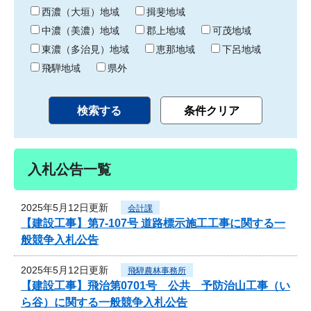
り
西濃（大垣）地域
揖斐地域
中濃（美濃）地域
郡上地域
可茂地域
東濃（多治見）地域
恵那地域
下呂地域
飛騨地域
県外
入札公告一覧
2025年5月12日更新
会計課
【建設工事】第7-107号 道路標示施工工事に関する一
般競争入札公告
2025年5月12日更新
飛騨農林事務所
【建設工事】飛治第0701号 公共 予防治山工事（い
ら谷）に関する一般競争入札公告