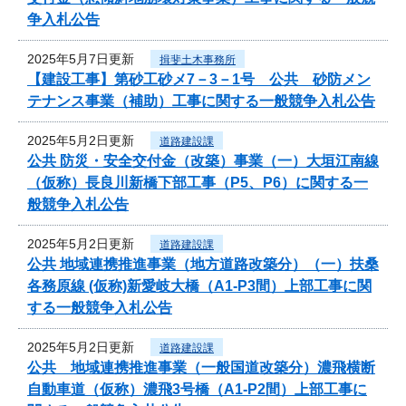
争入札公告
2025年5月7日更新
揖斐土木事務所
【建設工事】第砂工砂メ7－3－1号 公共 砂防メン
テナンス事業（補助）工事に関する一般競争入札公告
2025年5月2日更新
道路建設課
公共 防災・安全交付金（改築）事業（一）大垣江南線
（仮称）長良川新橋下部工事（P5、P6）に関する一
般競争入札公告
2025年5月2日更新
道路建設課
公共 地域連携推進事業（地方道路改築分）（一）扶桑
各務原線 (仮称)新愛岐大橋（A1-P3間）上部工事に関
する一般競争入札公告
2025年5月2日更新
道路建設課
公共 地域連携推進事業（一般国道改築分）濃飛横断
自動車道（仮称）濃飛3号橋（A1-P2間）上部工事に