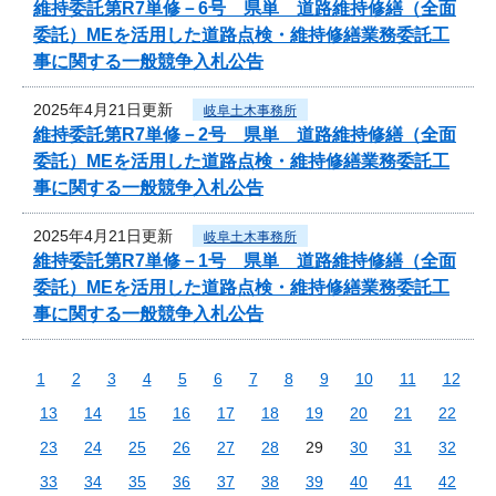
維持委託第R7単修－6号 県単 道路維持修繕（全面
委託）MEを活用した道路点検・維持修繕業務委託工
事に関する一般競争入札公告
2025年4月21日更新
岐阜土木事務所
維持委託第R7単修－2号 県単 道路維持修繕（全面
委託）MEを活用した道路点検・維持修繕業務委託工
事に関する一般競争入札公告
2025年4月21日更新
岐阜土木事務所
維持委託第R7単修－1号 県単 道路維持修繕（全面
委託）MEを活用した道路点検・維持修繕業務委託工
事に関する一般競争入札公告
1
2
3
4
5
6
7
8
9
10
11
12
13
14
15
16
17
18
19
20
21
22
23
24
25
26
27
28
29
30
31
32
33
34
35
36
37
38
39
40
41
42