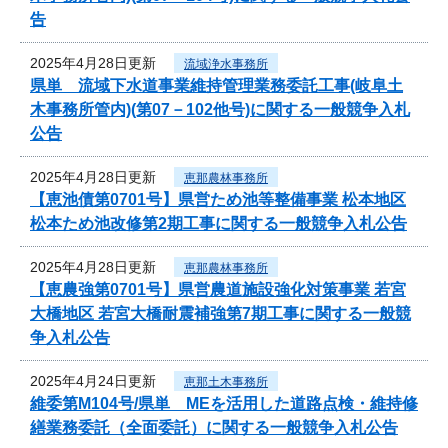
告
2025年4月28日更新
流域浄水事務所
県単 流域下水道事業維持管理業務委託工事(岐阜土
木事務所管内)(第07－102他号)に関する一般競争入札
公告
2025年4月28日更新
恵那農林事務所
【恵池債第0701号】県営ため池等整備事業 松本地区
松本ため池改修第2期工事に関する一般競争入札公告
2025年4月28日更新
恵那農林事務所
【恵農強第0701号】県営農道施設強化対策事業 若宮
大橋地区 若宮大橋耐震補強第7期工事に関する一般競
争入札公告
2025年4月24日更新
恵那土木事務所
維委第M104号/県単 MEを活用した道路点検・維持修
繕業務委託（全面委託）に関する一般競争入札公告