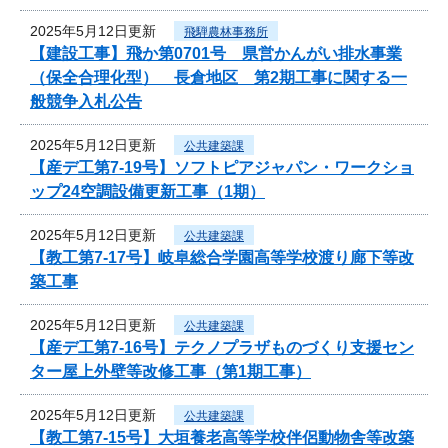
2025年5月12日更新
飛騨農林事務所
【建設工事】飛か第0701号 県営かんがい排水事業
（保全合理化型） 長倉地区 第2期工事に関する一
般競争入札公告
2025年5月12日更新
公共建築課
【産デ工第7-19号】ソフトピアジャパン・ワークショ
ップ24空調設備更新工事（1期）
2025年5月12日更新
公共建築課
【教工第7-17号】岐阜総合学園高等学校渡り廊下等改
築工事
2025年5月12日更新
公共建築課
【産デ工第7-16号】テクノプラザものづくり支援セン
ター屋上外壁等改修工事（第1期工事）
2025年5月12日更新
公共建築課
【教工第7-15号】大垣養老高等学校伴侶動物舎等改築