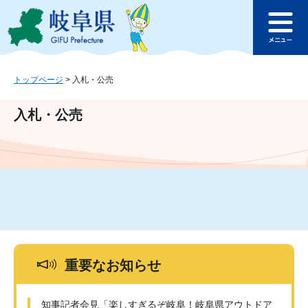
ペ
メ
このページの本文へ
ー
ニ
メ
ジ
ュ
ニ
の
ー
ュ
先
を
ー
頭
飛
トップページ
>
入札・公売
で
ば
す
し
入札・公売
。
て
本
文
へ
重要なお知らせ
知事記者会見「楽しすぎるぞ岐阜！岐阜県アウトドア