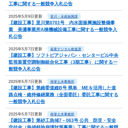
工事に関する一般競争入札公告
2025年5月9日更新
里川・水産振興課
【建設工事】里川第0701号 内水面振興施設整備事
業 美濃事業所A棟機械設備工事に関する一般競争入
札公告
2025年5月7日更新
産業デジタル推進課
【建設工事】ソフトピアジャパン・センタービル中央
監視装置空調制御統合化工事（3期工事） に関する一
般競争入札公告
2025年5月7日更新
揖斐土木事務所
【建設工事】第維委道維B号 県単 MEを活用した道
路点検・維持修繕業務（全面委託）委託工事に関する
一般競争入札公告
2025年5月7日更新
揖斐土木事務所
【建設工事】第砂工急傾7－063号 公共 防災・安全
交付金（急傾斜地崩壊対策事業）工事に関する一般競