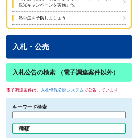
観光キャンペーンを実施」他
熱中症を予防しましょう
本
文
入札・公売
入札公告の検索 （電子調達案件以外）
電子調達案件は、
入札情報公開システム
で公告しています
キーワード検索
検
索
す
種類
る