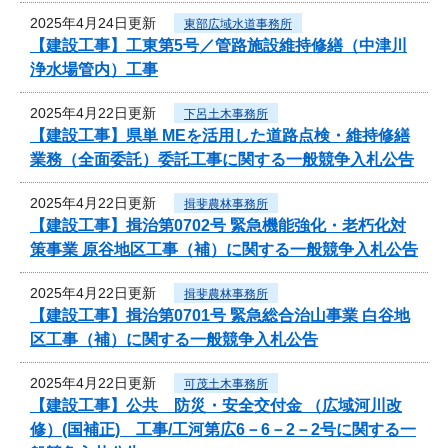
2025年4月24日更新
東部広域水道事務所
【建設工事】工東第5号／管路施設維持修繕（中津川
浄水場管内）工事
2025年4月22日更新
下呂土木事務所
【建設工事】県単 MEを活用した道路点検・維持修繕
業務（全面委託）委託工事に関する一般競争入札公告
2025年4月22日更新
揖斐農林事務所
【建設工事】揖治第0702号 緊急機能強化・老朽化対
策事業 原谷地区工事（補）に関する一般競争入札公告
2025年4月22日更新
揖斐農林事務所
【建設工事】揖治第0701号 緊急総合治山事業 白谷地
区工事（補）に関する一般競争入札公告
2025年4月22日更新
可茂土木事務所
【建設工事】公共 防災・安全交付金 （広域河川改
修）(国補正) 工事/工河第広6－6－2－2号に関する一