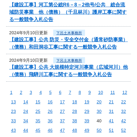
【建設工事】河工第公総R6－8－2他号/公共 総合流
域防災事業 他（債務）（千旦林川）護岸工事に関す
る一般競争入札公告
2024年9月10日更新
下呂土木事務所
【建設工事】公共 防災・安全交付金（通常砂防事業）
（債務）和田洞谷工事に関する一般競争入札公告
2024年9月10日更新
下呂土木事務所
【建設工事】公共 大規模特定河川事業（広域河川）他
（債務）飛騨川工事に関する一般競争入札公告
1
2
3
4
5
6
7
8
9
10
11
12
13
14
15
16
17
18
19
20
21
22
23
24
25
26
27
28
29
30
31
32
33
34
35
36
37
38
39
40
41
42
43
44
45
46
47
48
49
50
51
52