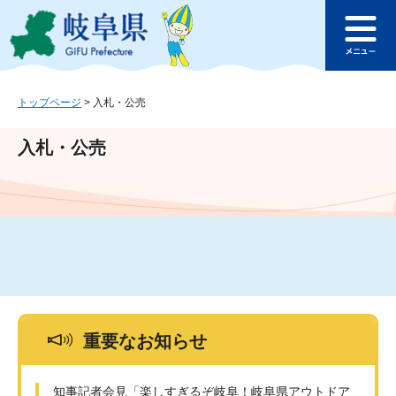
ペ
メ
このページの本文へ
ー
ニ
メ
ジ
ュ
ニ
の
ー
ュ
先
を
ー
頭
飛
トップページ
>
入札・公売
で
ば
す
し
入札・公売
。
て
本
文
へ
重要なお知らせ
知事記者会見「楽しすぎるぞ岐阜！岐阜県アウトドア