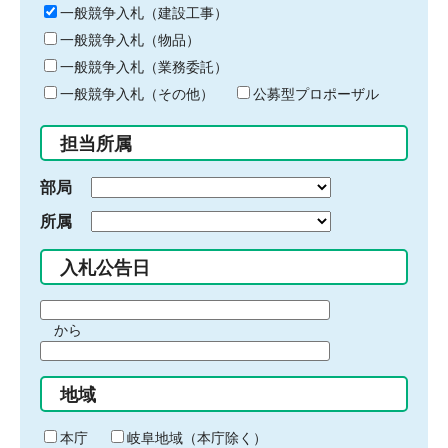
キ
一般競争入札（建設工事）
ー
一般競争入札（物品）
ワ
一般競争入札（業務委託）
ー
ド
一般競争入札（その他）
公募型プロポーザル
を
入
担当所属
力
部局
所属
入札公告日
期
から
間
期
の
間
始
地域
の
ま
終
り
わ
本庁
岐阜地域（本庁除く）