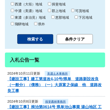
り
西濃（大垣）地域
揖斐地域
中濃（美濃）地域
郡上地域
可茂地域
東濃（多治見）地域
恵那地域
下呂地域
飛騨地域
県外
入札公告一覧
2024年10月11日更新
美濃土木事務所
【建設工事】建工第道改4-10号/県単 道路新設改良
（一般分）（債務）（一）大原富之保線 他 道路改
良工事
2024年10月8日更新
揖斐農林事務所
【建設工事】揖治第0614号 県単治山事業 湯山地区 工