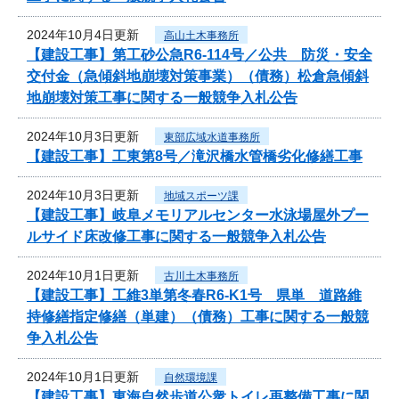
2024年10月4日更新
高山土木事務所
【建設工事】第工砂公急R6-114号／公共 防災・安全
交付金（急傾斜地崩壊対策事業）（債務）松倉急傾斜
地崩壊対策工事に関する一般競争入札公告
2024年10月3日更新
東部広域水道事務所
【建設工事】工東第8号／滝沢橋水管橋劣化修繕工事
2024年10月3日更新
地域スポーツ課
【建設工事】岐阜メモリアルセンター水泳場屋外プー
ルサイド床改修工事に関する一般競争入札公告
2024年10月1日更新
古川土木事務所
【建設工事】工維3単第冬春R6-K1号 県単 道路維
持修繕指定修繕（単建）（債務）工事に関する一般競
争入札公告
2024年10月1日更新
自然環境課
【建設工事】東海自然歩道公衆トイレ再整備工事に関