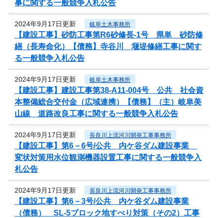
事に関する一般競争入札公告
2024年9月17日更新
岐阜土木事務所
【建設工事】砂防工事第R6砂修長-1号 県単 砂防修
繕（長寿命化）【債務】寺谷川 堰堤修繕工事に関す
る一般競争入札公告
2024年9月17日更新
岐阜土木事務所
【建設工事】建設工事第38-A11-004号 公共 社会資
本整備総合交付金（広域連携）【債務】（主）岐阜美
山線 道路改良工事に関する一般競争入札公告
2024年9月17日更新
長良川上流河川開発工事事務所
【建設工事】第6－6号/公共 内ケ谷ダム建設事業
変状対策用水位観測機器設置工事に関する一般競争入
札公告
2024年9月17日更新
長良川上流河川開発工事事務所
【建設工事】第6－3号/公共 内ケ谷ダム建設事業
（債務） SL-5ブロック地すべり対策（その2）工事