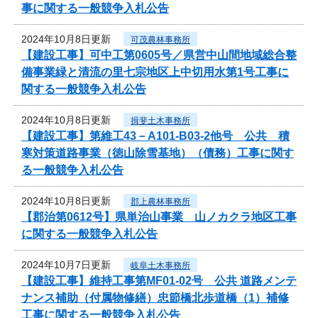
事に関する一般競争入札公告
2024年10月8日更新
可茂農林事務所
【建設工事】可中工第0605号／県営中山間地域総合整
備事業緑と清流の里七宗地区上中切用水第1号工事に
関する一般競争入札公告
2024年10月8日更新
揖斐土木事務所
【建設工事】第維工43－A101-B03-2他号 公共 積
寒対策道路事業（徳山除雪基地）（債務）工事に関す
る一般競争入札公告
2024年10月8日更新
郡上農林事務所
【郡治第0612号】県単治山事業 山ノカクラ地区工事
に関する一般競争入札公告
2024年10月7日更新
岐阜土木事務所
【建設工事】維持工事第MF01-02号 公共 道路メンテ
ナンス補助（付属物修繕）忠節橋北歩道橋（1）補修
工事に関する一般競争入札公告