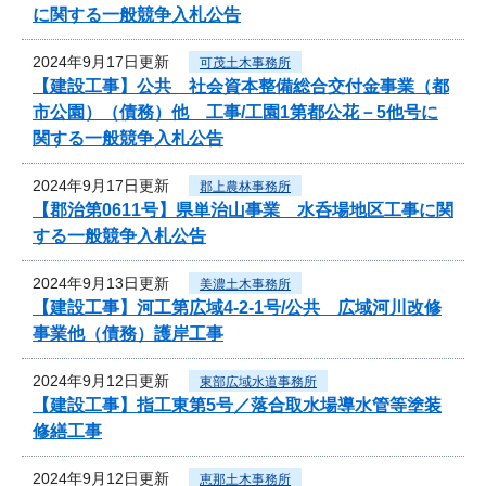
に関する一般競争入札公告
2024年9月17日更新
可茂土木事務所
【建設工事】公共 社会資本整備総合交付金事業（都
市公園）（債務）他 工事/工園1第都公花－5他号に
関する一般競争入札公告
2024年9月17日更新
郡上農林事務所
【郡治第0611号】県単治山事業 水呑場地区工事に関
する一般競争入札公告
2024年9月13日更新
美濃土木事務所
【建設工事】河工第広域4-2-1号/公共 広域河川改修
事業他（債務）護岸工事
2024年9月12日更新
東部広域水道事務所
【建設工事】指工東第5号／落合取水場導水管等塗装
修繕工事
2024年9月12日更新
恵那土木事務所