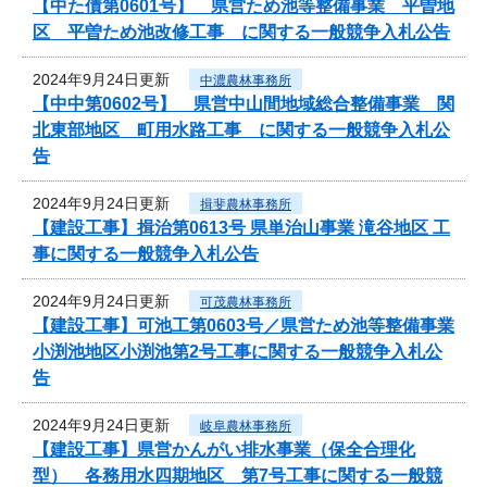
【中た債第0601号】 県営ため池等整備事業 平曽地
区 平曽ため池改修工事 に関する一般競争入札公告
2024年9月24日更新
中濃農林事務所
【中中第0602号】 県営中山間地域総合整備事業 関
北東部地区 町用水路工事 に関する一般競争入札公
告
2024年9月24日更新
揖斐農林事務所
【建設工事】揖治第0613号 県単治山事業 滝谷地区 工
事に関する一般競争入札公告
2024年9月24日更新
可茂農林事務所
【建設工事】可池工第0603号／県営ため池等整備事業
小渕池地区小渕池第2号工事に関する一般競争入札公
告
2024年9月24日更新
岐阜農林事務所
【建設工事】県営かんがい排水事業（保全合理化
型） 各務用水四期地区 第7号工事に関する一般競