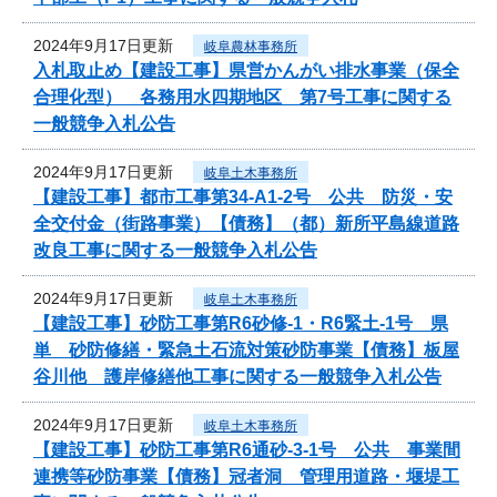
2024年9月17日更新
岐阜農林事務所
入札取止め【建設工事】県営かんがい排水事業（保全
合理化型） 各務用水四期地区 第7号工事に関する
一般競争入札公告
2024年9月17日更新
岐阜土木事務所
【建設工事】都市工事第34-A1-2号 公共 防災・安
全交付金（街路事業）【債務】（都）新所平島線道路
改良工事に関する一般競争入札公告
2024年9月17日更新
岐阜土木事務所
【建設工事】砂防工事第R6砂修-1・R6緊土-1号 県
単 砂防修繕・緊急土石流対策砂防事業【債務】板屋
谷川他 護岸修繕他工事に関する一般競争入札公告
2024年9月17日更新
岐阜土木事務所
【建設工事】砂防工事第R6通砂-3-1号 公共 事業間
連携等砂防事業【債務】冠者洞 管理用道路・堰堤工