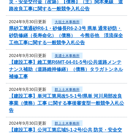
災・安全交付金（改築）【債務】（主）関本巣線 道
路改良工事に関する一般競争入札公告
2024年9月30日更新
大垣土木事務所
県砂工第通砂R6-1・砂修長R6-2-3号 県単 通常砂防・
砂防修繕（長寿命化）（債務） 今熊谷他 渓流保全
工他工事に関する一般競争入札公告
2024年9月30日更新
美濃土木事務所
【建設工事】維工第R6MT-04-01-5号/公共道路メンテ
ナンス補助（道路維持修繕）（債務）タラガトンネル
補修工事
2024年9月30日更新
郡上土木事務所
【建設工事】単河工第局改5-5-1号/県単 河川局部改良
事業（債務）工事 に関する事後審査型一般競争入札公
告
2024年9月30日更新
郡上土木事務所
【建設工事】公河工第広域5-1-2号/公共 防災・安全交