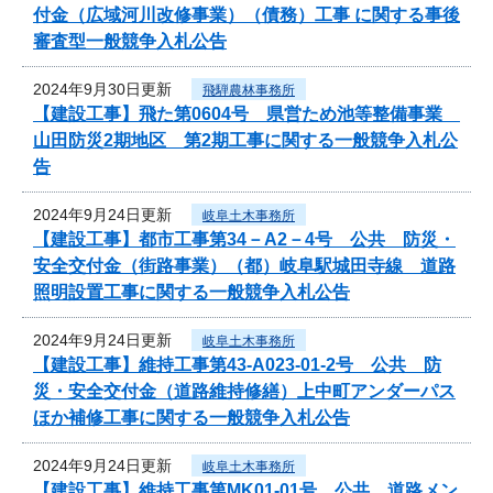
付金（広域河川改修事業）（債務）工事 に関する事後
審査型一般競争入札公告
2024年9月30日更新
飛騨農林事務所
【建設工事】飛た第0604号 県営ため池等整備事業
山田防災2期地区 第2期工事に関する一般競争入札公
告
2024年9月24日更新
岐阜土木事務所
【建設工事】都市工事第34－A2－4号 公共 防災・
安全交付金（街路事業）（都）岐阜駅城田寺線 道路
照明設置工事に関する一般競争入札公告
2024年9月24日更新
岐阜土木事務所
【建設工事】維持工事第43-A023-01-2号 公共 防
災・安全交付金（道路維持修繕）上中町アンダーパス
ほか補修工事に関する一般競争入札公告
2024年9月24日更新
岐阜土木事務所
【建設工事】維持工事第MK01-01号 公共 道路メン