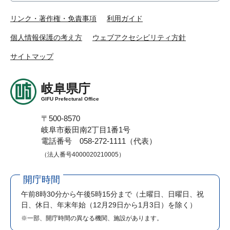
リンク・著作権・免責事項
利用ガイド
個人情報保護の考え方
ウェブアクセシビリティ方針
サイトマップ
岐阜県庁
GIFU Prefectural Office
〒500-8570
岐阜市薮田南2丁目1番1号
電話番号 058-272-1111（代表）
（法人番号4000020210005）
開庁時間
午前8時30分から午後5時15分まで
（土曜日、日曜日、祝
日、休日、年末年始（12月29日から1月3日）を除く）
※一部、開庁時間の異なる機関、施設があります。