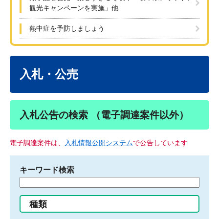
観光キャンペーンを実施」他
熱中症を予防しましょう
本
文
入札・公売
入札公告の検索 （電子調達案件以外）
電子調達案件は、
入札情報公開システム
で公告しています
キーワード検索
検
索
す
種類
る