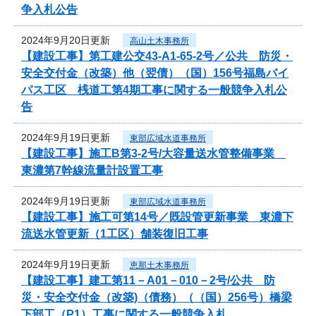
争入札公告
2024年9月20日更新
高山土木事務所
【建設工事】第工建公交43-A1-65-2号／公共 防災・
安全交付金（改築）他（翌債）（国）156号福島バイ
パス工区 桟道工第4期工事に関する一般競争入札公
告
2024年9月19日更新
東部広域水道事務所
【建設工事】施工B第3-2号/大容量送水管整備事業
東濃第7幹線流量計設置工事
2024年9月19日更新
東部広域水道事務所
【建設工事】施工可第14号／既設管更新事業 東濃下
流送水管更新（1工区）舗装復旧工事
2024年9月19日更新
恵那土木事務所
【建設工事】建工第11－A01－010－2号/公共 防
災・安全交付金（改築)（債務）（（国）256号）橋梁
下部工（P1）工事に関する一般競争入札