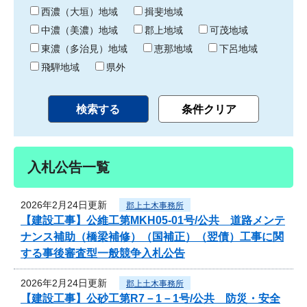
り
西濃（大垣）地域
揖斐地域
中濃（美濃）地域
郡上地域
可茂地域
東濃（多治見）地域
恵那地域
下呂地域
飛騨地域
県外
入札公告一覧
2026年2月24日更新
郡上土木事務所
【建設工事】公維工第MKH05-01号/公共 道路メンテ
ナンス補助（橋梁補修）（国補正）（翌債）工事に関
する事後審査型一般競争入札公告
2026年2月24日更新
郡上土木事務所
【建設工事】公砂工第R7－1－1号/公共 防災・安全