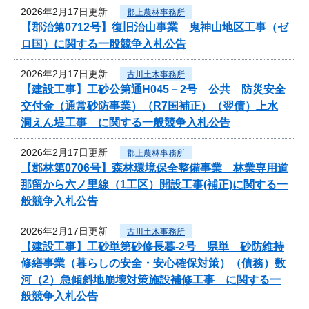
2026年2月17日更新
郡上農林事務所
【郡治第0712号】復旧治山事業 鬼神山地区工事（ゼ
ロ国）に関する一般競争入札公告
2026年2月17日更新
古川土木事務所
【建設工事】工砂公第通H045－2号 公共 防災安全
交付金（通常砂防事業）（R7国補正）（翌債）上水
洞えん堤工事 に関する一般競争入札公告
2026年2月17日更新
郡上農林事務所
【郡林第0706号】森林環境保全整備事業 林業専用道
那留から六ノ里線（1工区）開設工事(補正)に関する一
般競争入札公告
2026年2月17日更新
古川土木事務所
【建設工事】工砂単第砂修長暮-2号 県単 砂防維持
修繕事業（暮らしの安全・安心確保対策）（債務）数
河（2）急傾斜地崩壊対策施設補修工事 に関する一
般競争入札公告