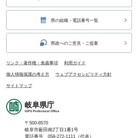
県の組織・電話番号一覧
県政へのご意見・ご提案
リンク・著作権・免責事項
利用ガイド
個人情報保護の考え方
ウェブアクセシビリティ方針
サイトマップ
岐阜県庁
GIFU Prefectural Office
〒500-8570
岐阜市薮田南2丁目1番1号
電話番号 058-272-1111（代表）