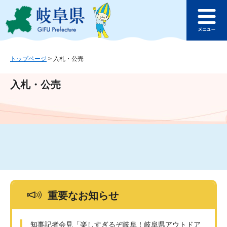
ペ
メ
このページの本文へ
ー
ニ
メ
ジ
ュ
ニ
の
ー
ュ
先
を
ー
頭
飛
トップページ
>
入札・公売
で
ば
す
し
入札・公売
。
て
本
文
へ
重要なお知らせ
知事記者会見「楽しすぎるぞ岐阜！岐阜県アウトドア