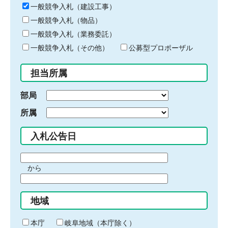
キ
一般競争入札（建設工事）
ー
一般競争入札（物品）
ワ
一般競争入札（業務委託）
ー
ド
一般競争入札（その他）
公募型プロポーザル
を
入
担当所属
力
部局
所属
入札公告日
期
から
間
期
の
間
始
地域
の
ま
終
り
わ
本庁
岐阜地域（本庁除く）