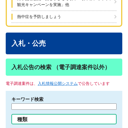
観光キャンペーンを実施」他
熱中症を予防しましょう
本
文
入札・公売
入札公告の検索 （電子調達案件以外）
電子調達案件は、
入札情報公開システム
で公告しています
キーワード検索
検
索
す
種類
る