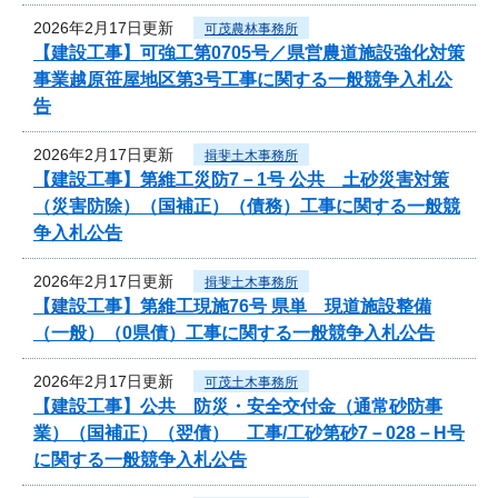
2026年2月17日更新
可茂農林事務所
【建設工事】可強工第0705号／県営農道施設強化対策
事業越原笹屋地区第3号工事に関する一般競争入札公
告
2026年2月17日更新
揖斐土木事務所
【建設工事】第維工災防7－1号 公共 土砂災害対策
（災害防除）（国補正）（債務）工事に関する一般競
争入札公告
2026年2月17日更新
揖斐土木事務所
【建設工事】第維工現施76号 県単 現道施設整備
（一般）（0県債）工事に関する一般競争入札公告
2026年2月17日更新
可茂土木事務所
【建設工事】公共 防災・安全交付金（通常砂防事
業）（国補正）（翌債） 工事/工砂第砂7－028－H号
に関する一般競争入札公告