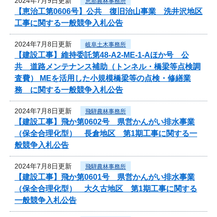
2024年7月9日更新
恵那農林事務所
【恵治工第0606号】公共 復旧治山事業 洗井沢地区
工事に関する一般競争入札公告
2024年7月8日更新
岐阜土木事務所
【建設工事】維持委託第48-A2-ME-1-Aほか号 公
共 道路メンテナンス補助（トンネル・橋梁等点検調
査費） MEを活用した小規模橋梁等の点検・修繕業
務 に関する一般競争入札公告
2024年7月8日更新
飛騨農林事務所
【建設工事】飛か第0602号 県営かんがい排水事業
（保全合理化型） 長倉地区 第1期工事に関する一
般競争入札公告
2024年7月8日更新
飛騨農林事務所
【建設工事】飛か第0601号 県営かんがい排水事業
（保全合理化型） 大久古地区 第1期工事に関する
一般競争入札公告