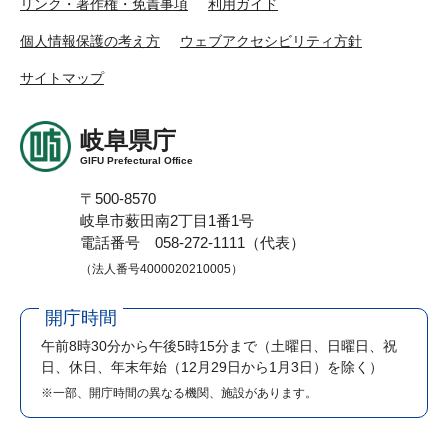
リンク・著作権・免責事項
利用ガイド
個人情報保護の考え方
ウェブアクセシビリティ方針
サイトマップ
岐阜県庁
GIFU Prefectural Office
〒500-8570
岐阜市薮田南2丁目1番1号
電話番号 058-272-1111（代表）
（法人番号4000020210005）
開庁時間
午前8時30分から午後5時15分まで
（土曜日、日曜日、祝
日、休日、年末年始（12月29日から1月3日）を除く）
※一部、開庁時間の異なる機関、施設があります。