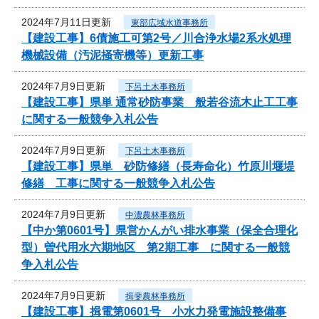
2024年7月11日更新
東部広域水道事務所
【建設工事】6債施工可第2号／川合浄水場2系水処理
機械設備（汚泥掻寄機等）更新工事
2024年7月9日更新
下呂土木事務所
【建設工事】県単 通常砂防事業 般若谷流木止工工事
に関する一般競争入札公告
2024年7月9日更新
下呂土木事務所
【建設工事】県単 砂防修繕（長寿命化）竹原川堰堤
修繕 工事に関する一般競争入札公告
2024年7月9日更新
中濃農林事務所
【中か第0601号】県営かんがい排水事業（保全合理化
型）曽代用水六期地区 第2期工事 に関する一般競
争入札公告
2024年7月9日更新
揖斐農林事務所
【建設工事】揖電第0601号 小水力発電施設整備事