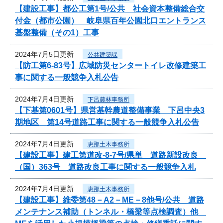
【建設工事】都公工第1号/公共 社会資本整備総合交
付金（都市公園） 岐阜県百年公園北口エントランス
基盤整備（その1）工事
2024年7月5日更新
公共建築課
【防工第6-83号】広域防災センタートイレ改修建築工
事に関する一般競争入札公告
2024年7月4日更新
下呂農林事務所
【下基第0601号】県営基幹農道整備事業 下呂中央3
期地区 第14号道路工事に関する一般競争入札公告
2024年7月4日更新
恵那土木事務所
【建設工事】建工第道改-8-7号/県単 道路新設改良
（国）363号 道路改良工事に関する一般競争入札
2024年7月4日更新
恵那土木事務所
【建設工事】維委第48－A2－ME－8他号/公共 道路
メンテナンス補助（トンネル・橋梁等点検調査）他