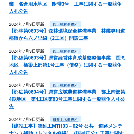
業 名倉用水地区 附帯3号 工事に関する一般競争
入札公告
2024年7月9日更新
郡上農林事務所
【郡林第0603号】森林環境保全整備事業 林業専用道
那留から六ノ里線（2工区）開設工事
2024年7月9日更新
郡上農林事務所
【郡経第0603号】県営経営体育成基盤整備事業 長滝
地区 橋梁上部第1号工事（債務）に関する一般競争
入札公告
2024年7月9日更新
郡上農林事務所
【郡広第0604号】県営広域農道整備事業 郡上南部第
4期地区 第4工区第83号工事に関する一般競争入札公
告
2024年7月9日更新
揖斐土木事務所
【建設工事】第維工MTH03－02号 公共 道路メンテ
ナンス補助（トンネル修繕）（国補正分）工事に関す