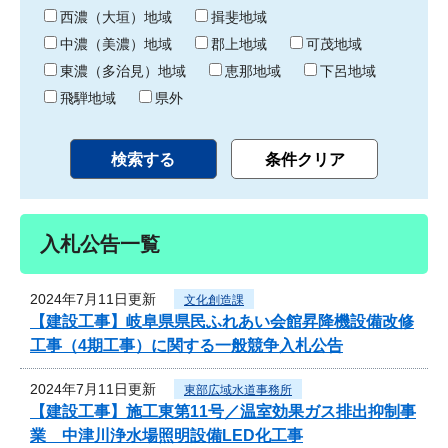
り
西濃（大垣）地域
揖斐地域
中濃（美濃）地域
郡上地域
可茂地域
東濃（多治見）地域
恵那地域
下呂地域
飛騨地域
県外
入札公告一覧
2024年7月11日更新
文化創造課
【建設工事】岐阜県県民ふれあい会館昇降機設備改修
工事（4期工事）に関する一般競争入札公告
2024年7月11日更新
東部広域水道事務所
【建設工事】施工東第11号／温室効果ガス排出抑制事
業 中津川浄水場照明設備LED化工事