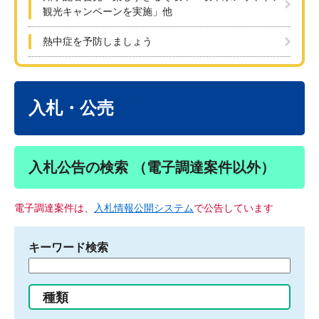
観光キャンペーンを実施」他
熱中症を予防しましょう
本
文
入札・公売
入札公告の検索 （電子調達案件以外）
電子調達案件は、
入札情報公開システム
で公告しています
キーワード検索
検
索
す
種類
る