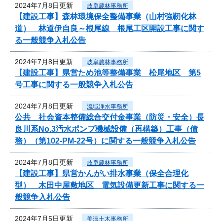
2024年7月8日更新
岐阜農林事務所
【建設工事】森林環境保全整備事業（山村強靭化林
道） 林道伊自良～根尾線 根尾工区開設工事に関す
る一般競争入札公告
2024年7月8日更新
岐阜農林事務所
【建設工事】県営ため池等整備事業 松尾地区 第5
号工事に関する一般競争入札公告
2024年7月8日更新
流域浄水事務所
公共 社会資本整備総合交付金事業（防災・安全）長
良川系No.3汚水ポンプ機械設備（再構築）工事（債
務）（第102-PM-22号）に関する一般競争入札公告
2024年7月8日更新
岐阜農林事務所
【建設工事】県営かんがい排水事業（保全合理化
型） 木田中屋敷地区 電気設備更新工事に関する一
般競争入札公告
2024年7月5日更新
美濃土木事務所