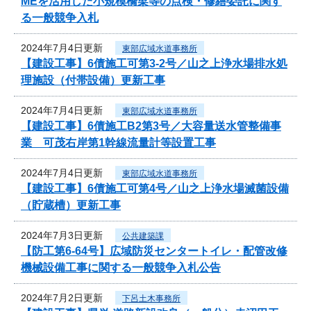
MEを活用した小規模橋梁等の点検・修繕委託に関す
る一般競争入札
2024年7月4日更新
東部広域水道事務所
【建設工事】6債施工可第3-2号／山之上浄水場排水処
理施設（付帯設備）更新工事
2024年7月4日更新
東部広域水道事務所
【建設工事】6債施工B2第3号／大容量送水管整備事
業 可茂右岸第1幹線流量計等設置工事
2024年7月4日更新
東部広域水道事務所
【建設工事】6債施工可第4号／山之上浄水場滅菌設備
（貯蔵槽）更新工事
2024年7月3日更新
公共建築課
【防工第6-64号】広域防災センタートイレ・配管改修
機械設備工事に関する一般競争入札公告
2024年7月2日更新
下呂土木事務所