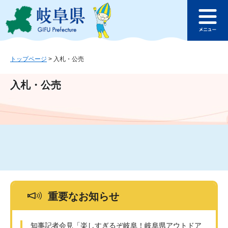
ペ
メ
このページの本文へ
ー
ニ
メ
ジ
ュ
ニ
の
ー
ュ
先
を
ー
頭
飛
トップページ
>
入札・公売
で
ば
す
し
入札・公売
。
て
本
文
へ
重要なお知らせ
知事記者会見「楽しすぎるぞ岐阜！岐阜県アウトドア