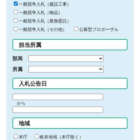
キ
一般競争入札（建設工事）
ー
一般競争入札（物品）
ワ
一般競争入札（業務委託）
ー
ド
一般競争入札（その他）
公募型プロポーザル
を
入
担当所属
力
部局
所属
入札公告日
期
から
間
期
の
間
始
地域
の
ま
終
り
わ
本庁
岐阜地域（本庁除く）