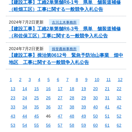
【建設工事】工維2単第舗R6-1号 県単 舗装道補修
（畦畑工区）工事に関する一般競争入札公告
2024年7月2日更新
古川土木事務所
【建設工事】工維2単第舗R6-3号 県単 舗装道補修
（和佐保工区）工事に関する一般競争入札公告
2024年7月2日更新
揖斐農林事務所
【建設工事】揖治第0612号 緊急予防治山事業 畑中
地区 工事に関する一般競争入札公告
1
2
3
4
5
6
7
8
9
10
11
12
13
14
15
16
17
18
19
20
21
22
23
24
25
26
27
28
29
30
31
32
33
34
35
36
37
38
39
40
41
42
43
44
45
46
47
48
49
50
51
52
53
54
55
56
57
58
59
60
61
62