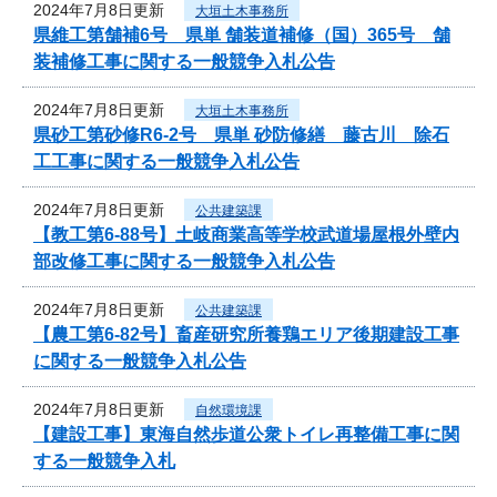
2024年7月8日更新
大垣土木事務所
県維工第舗補6号 県単 舗装道補修（国）365号 舗
装補修工事に関する一般競争入札公告
2024年7月8日更新
大垣土木事務所
県砂工第砂修R6-2号 県単 砂防修繕 藤古川 除石
工工事に関する一般競争入札公告
2024年7月8日更新
公共建築課
【教工第6-88号】土岐商業高等学校武道場屋根外壁内
部改修工事に関する一般競争入札公告
2024年7月8日更新
公共建築課
【農工第6-82号】畜産研究所養鶏エリア後期建設工事
に関する一般競争入札公告
2024年7月8日更新
自然環境課
【建設工事】東海自然歩道公衆トイレ再整備工事に関
する一般競争入札