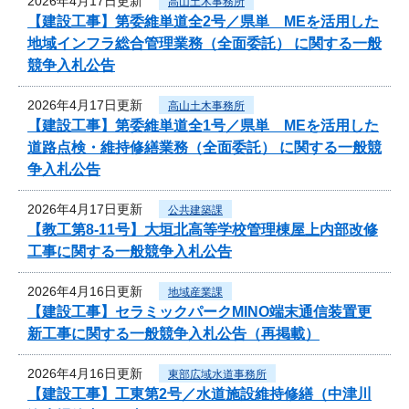
2026年4月17日更新
高山土木事務所
【建設工事】第委維単道全2号／県単 MEを活用した
地域インフラ総合管理業務（全面委託） に関する一般
競争入札公告
2026年4月17日更新
高山土木事務所
【建設工事】第委維単道全1号／県単 MEを活用した
道路点検・維持修繕業務（全面委託） に関する一般競
争入札公告
2026年4月17日更新
公共建築課
【教工第8-11号】大垣北高等学校管理棟屋上内部改修
工事に関する一般競争入札公告
2026年4月16日更新
地域産業課
【建設工事】セラミックパークMINO端末通信装置更
新工事に関する一般競争入札公告（再掲載）
2026年4月16日更新
東部広域水道事務所
【建設工事】工東第2号／水道施設維持修繕（中津川