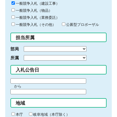
キ
一般競争入札（建設工事）
ー
一般競争入札（物品）
ワ
一般競争入札（業務委託）
ー
ド
一般競争入札（その他）
公募型プロポーザル
を
入
担当所属
力
部局
所属
入札公告日
期
から
間
期
の
間
始
地域
の
ま
終
り
わ
本庁
岐阜地域（本庁除く）