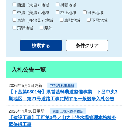
り
西濃（大垣）地域
揖斐地域
中濃（美濃）地域
郡上地域
可茂地域
東濃（多治見）地域
恵那地域
下呂地域
飛騨地域
県外
入札公告一覧
2026年5月1日更新
下呂農林事務所
【下基第0801号】県営基幹農道整備事業 下呂中央3
期地区 第21号道路工事に関する一般競争入札公告
2026年4月30日更新
東部広域水道事務所
【建設工事】工可第3号／山之上浄水場管理本館棟外
壁修繕工事