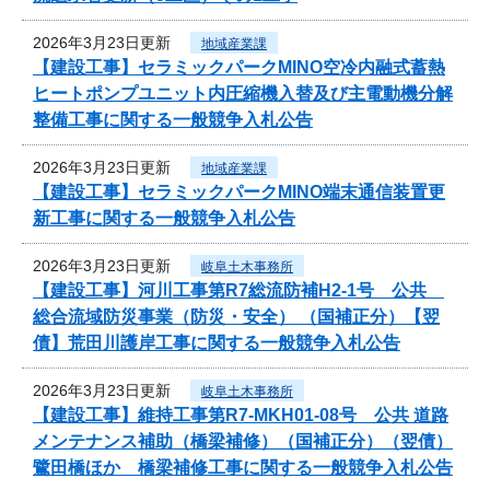
2026年3月23日更新
地域産業課
【建設工事】セラミックパークMINO空冷内融式蓄熱
ヒートポンプユニット内圧縮機入替及び主電動機分解
整備工事に関する一般競争入札公告
2026年3月23日更新
地域産業課
【建設工事】セラミックパークMINO端末通信装置更
新工事に関する一般競争入札公告
2026年3月23日更新
岐阜土木事務所
【建設工事】河川工事第R7総流防補H2-1号 公共
総合流域防災事業（防災・安全） （国補正分）【翌
債】荒田川護岸工事に関する一般競争入札公告
2026年3月23日更新
岐阜土木事務所
【建設工事】維持工事第R7-MKH01-08号 公共 道路
メンテナンス補助（橋梁補修）（国補正分）（翌債）
鷺田橋ほか 橋梁補修工事に関する一般競争入札公告