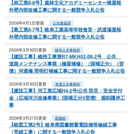
【林工第8-8号】森林文化アカデミーセンター棟屋根
外壁内部改修工事に関する一般競争入札公告
2026年4月1日更新
公共建築課
【教工第8-7号】岐阜工業高等学校食堂・武道場屋根
外壁内部改修工事に関する一般競争入札公告
2026年3月30日更新
岐阜土木事務所
【建設工事】維持工事第R7-MKH01-06-2号 公共
道路メンテナンス事業（橋梁補修）（国補正分）（翌
債）河渡橋 照明灯補修工事に関する一般競争入札公告
2026年3月30日更新
美濃土木事務所
【建設工事】河工第広域H4-2号/公共 防災・安全交付
金（広域河川改修事業）(国補正分)(翌債) 掘削護岸工
事
2026年3月27日更新
図書館
【岐図工第2号】岐阜県図書館蓄電設備等修繕工事
（営繕工事）に関する一般競争入札公告