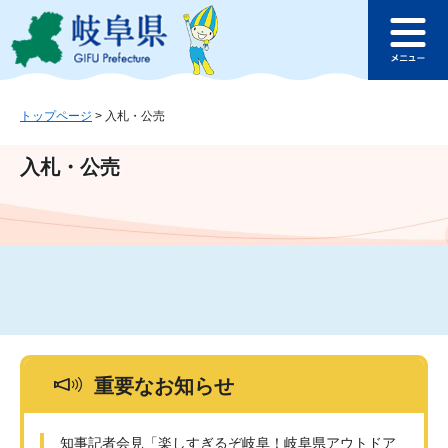
ペ
メ
このページの本文へ
ー
ニ
メ
ジ
ュ
ニ
の
ー
ュ
先
を
ー
頭
飛
トップページ
>
入札・公売
で
ば
す
し
入札・公売
。
て
本
文
へ
重要なお知らせ
知事記者会見「楽しすぎるぞ岐阜！岐阜県アウトドア