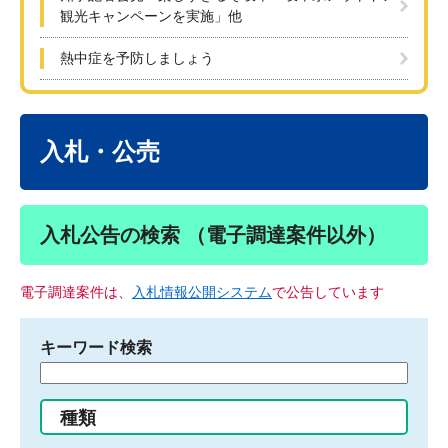
観光キャンペーンを実施」他
熱中症を予防しましょう
本
文
入札・公売
入札公告の検索 （電子調達案件以外）
電子調達案件は、
入札情報公開システム
で公告しています
キーワード検索
検
索
す
種類
る