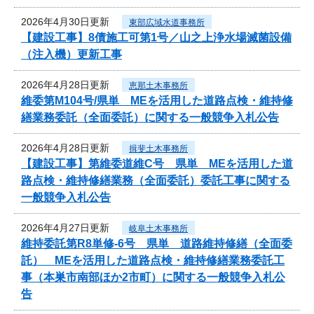
2026年4月30日更新
東部広域水道事務所
【建設工事】8債施工可第1号／山之上浄水場滅菌設備
（注入機）更新工事
2026年4月28日更新
恵那土木事務所
維委第M104号/県単 MEを活用した道路点検・維持修
繕業務委託（全面委託）に関する一般競争入札公告
2026年4月28日更新
揖斐土木事務所
【建設工事】第維委道維C号 県単 MEを活用した道
路点検・維持修繕業務（全面委託）委託工事に関する
一般競争入札公告
2026年4月27日更新
岐阜土木事務所
維持委託第R8単修-6号 県単 道路維持修繕（全面委
託） MEを活用した道路点検・維持修繕業務委託工
事（本巣市南部ほか2市町）に関する一般競争入札公
告