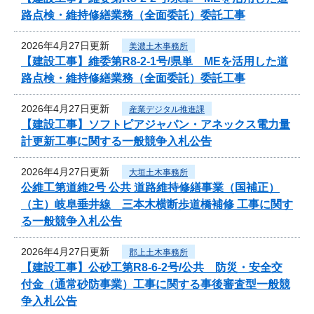
路点検・維持修繕業務（全面委託）委託工事
2026年4月27日更新
美濃土木事務所
【建設工事】維委第R8-2-1号/県単 MEを活用した道
路点検・維持修繕業務（全面委託）委託工事
2026年4月27日更新
産業デジタル推進課
【建設工事】ソフトピアジャパン・アネックス電力量
計更新工事に関する一般競争入札公告
2026年4月27日更新
大垣土木事務所
公維工第道維2号 公共 道路維持修繕事業（国補正）
（主）岐阜垂井線 三本木横断歩道橋補修 工事に関す
る一般競争入札公告
2026年4月27日更新
郡上土木事務所
【建設工事】公砂工第R8-6-2号/公共 防災・安全交
付金（通常砂防事業）工事に関する事後審査型一般競
争入札公告