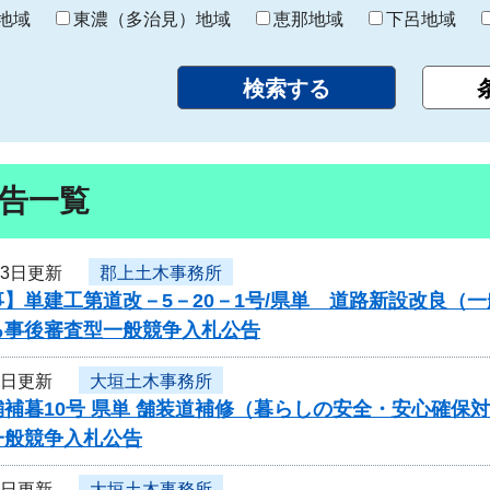
り
地域
東濃（多治見）地域
恵那地域
下呂地域
告一覧
13日更新
郡上土木事務所
】単建工第道改－5－20－1号/県単 道路新設改良（
る事後審査型一般競争入札公告
6日更新
大垣土木事務所
補暮10号 県単 舗装道補修（暮らしの安全・安心確保
一般競争入札公告
6日更新
大垣土木事務所