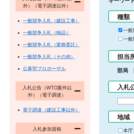
キーワー
外）（電子調達以外）
種類
一般競争入札（建設工事）
一般
一般競争入札（物品）
一般
一般競争入札（業務委託）
担当
一般競争入札（その他）
公募型プロポーザル
部局
入札
入札公告（WTO案件以
外）（電子調達）
期
間
電子調達（建設工事以外）
の
地域
始
入札参加資格
ま
本庁