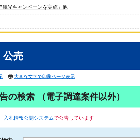
ア観光キャンペーンを実施」他
・公売
示
大きな文字で印刷ページ表示
告の検索 （電子調達案件以外）
、
入札情報公開システム
で公告しています