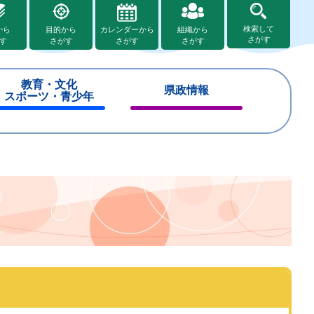
検索して
から
目的から
カレンダーから
組織から
さがす
す
さがす
さがす
さがす
教育・文化
県政情報
スポーツ・青少年
閉
閉
じ
じ
る
る