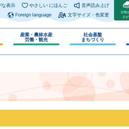
このページの本文へ
がな表示
やさしい にほんご
音声読み上げ
分類
Foreign language
文字サイズ・色変更
さが
産業・農林水産
社会基盤
労働・観光
まちづくり
閉
閉
じ
じ
る
る