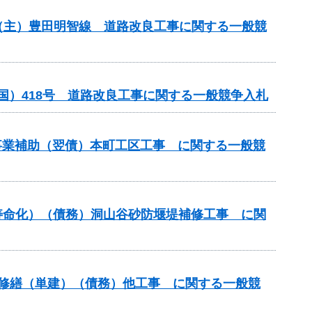
）（主）豊田明智線 道路改良工事に関する一般競
国）418号 道路改良工事に関する一般競争入札
計画事業補助（翌債）本町工区工事 に関する一般競
寿命化）（債務）洞山谷砂防堰堤補修工事 に関
定修繕（単建）（債務）他工事 に関する一般競