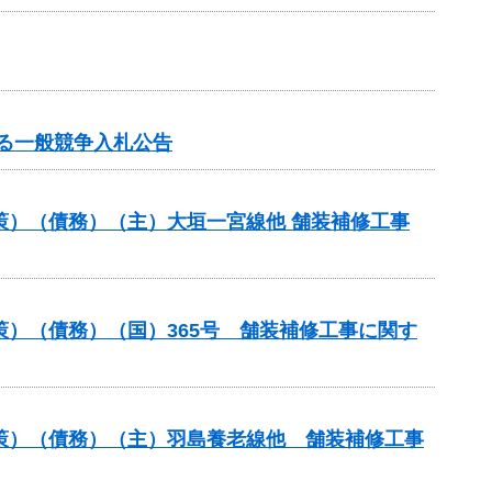
する一般競争入札公告
策）（債務）（主）大垣一宮線他 舗装補修工事
策）（債務）（国）365号 舗装補修工事に関す
対策）（債務）（主）羽島養老線他 舗装補修工事