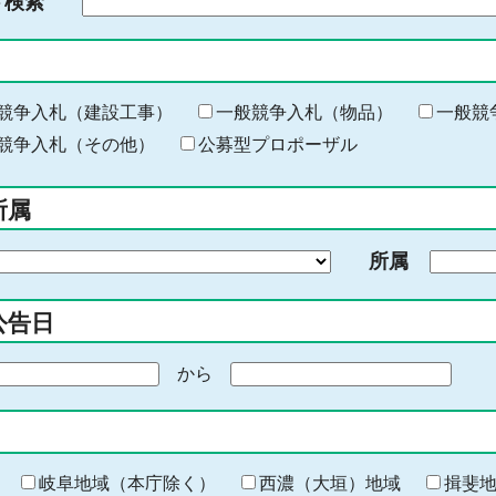
ド検索
検
索
す
る
キ
競争入札（建設工事）
一般競争入札（物品）
一般競
ー
競争入札（その他）
公募型プロポーザル
ワ
ー
所属
ド
を
所属
入
力
公告日
から
期
間
の
終
わ
岐阜地域（本庁除く）
西濃（大垣）地域
揖斐