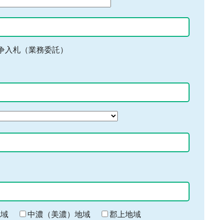
争入札（業務委託）
地域
中濃（美濃）地域
郡上地域