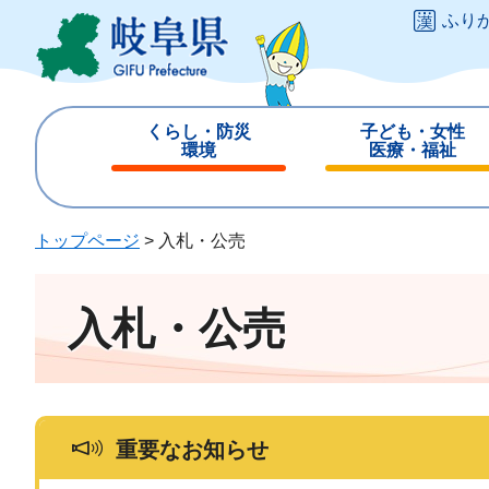
ペ
メ
ふり
ー
ニ
ジ
ュ
の
ー
先
を
くらし・防災
子ども・女性
頭
飛
環境
医療・福祉
で
ば
閉
閉
す
し
じ
じ
。
て
る
る
トップページ
>
入札・公売
本
文
へ
入札・公売
重要なお知らせ