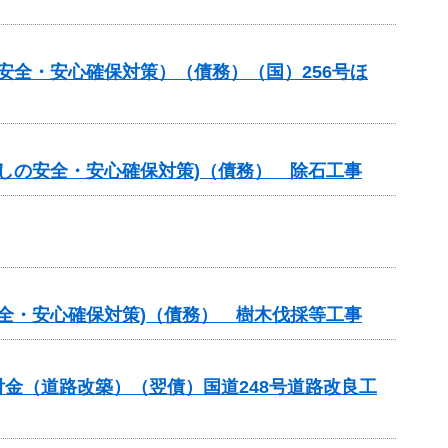
の安全・安心確保対策）（債務）（国）256号ほ
らしの安全・安心確保対策)（債務） 除石工事
安全・安心確保対策)（債務） 樹木伐採等工事
合交付金（道路改築）（翌債）国道248号道路改良工