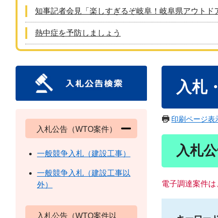
知事記者会見「楽しすぎるぞ岐阜！岐阜県アウトド
熱中症を予防しましょう
本
入札
文
印刷ページ表
入札公告（WTO案件）
入札公
一般競争入札（建設工事）
一般競争入札（建設工事以
電子調達案件は
外）
入札公告（WTO案件以