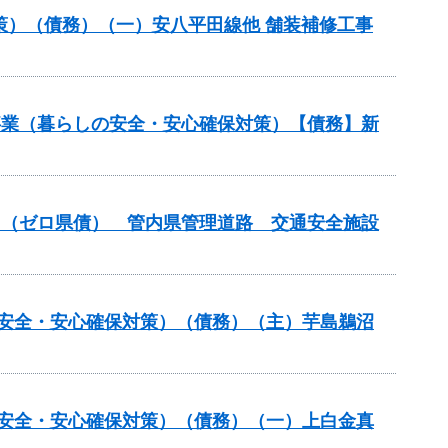
策）（債務）（一）安八平田線他 舗装補修工事
繕事業（暮らしの安全・安心確保対策）【債務】新
般）（ゼロ県債） 管内県管理道路 交通安全施設
の安全・安心確保対策）（債務）（主）芋島鵜沼
の安全・安心確保対策）（債務）（一）上白金真