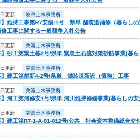
5日更新
岐阜土木事務所
】維持工事第R7安舗-1号 県単 舗装道補修（暮らし
補修工事に関する一般競争入札公告
5日更新
美濃土木事務所
】砂工第緊土暮2号/県単 緊急土石流対策砂防事業(暮
5日更新
美濃土木事務所
】建工第舗新4-2号/県単 舗装道新設（債務）工事
5日更新
美濃土木事務所
】河工第河修安1号/県単 河川維持修繕事業(暮らしの
5日更新
美濃土木事務所
】建工第R7-1-A-01-012号/公共 社会資本整備総