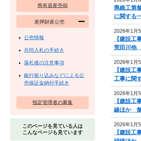
県有資産売却
県維工第舗
に関する
差押財産公売
2026年1月
公売情報
【建設工
荒田川他
共同入札の手続き
2026年1月
落札後の注意事項
【建設工
銀行振り込みなどによる公
工事に関
売保証金納付手続き
2026年1月
【建設工事
指定管理者の募集
線ほか 
2026年1月
このページを見ている人は
【建設工事
こんなページも見ています
砂線ほか