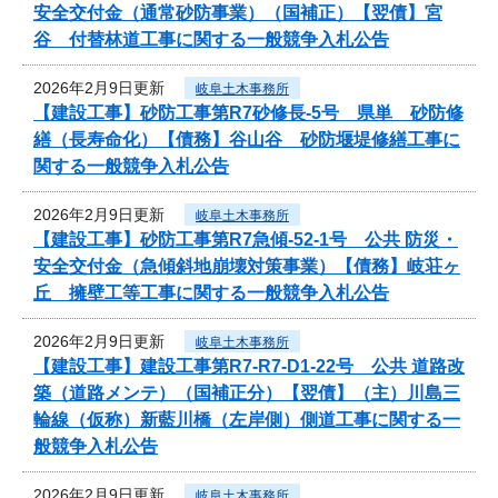
安全交付金（通常砂防事業）（国補正）【翌債】宮
谷 付替林道工事に関する一般競争入札公告
2026年2月9日更新
岐阜土木事務所
【建設工事】砂防工事第R7砂修長-5号 県単 砂防修
繕（長寿命化）【債務】谷山谷 砂防堰堤修繕工事に
関する一般競争入札公告
2026年2月9日更新
岐阜土木事務所
【建設工事】砂防工事第R7急傾-52-1号 公共 防災・
安全交付金（急傾斜地崩壊対策事業）【債務】岐荘ヶ
丘 擁壁工等工事に関する一般競争入札公告
2026年2月9日更新
岐阜土木事務所
【建設工事】建設工事第R7-R7-D1-22号 公共 道路改
築（道路メンテ）（国補正分）【翌債】（主）川島三
輪線（仮称）新藍川橋（左岸側）側道工事に関する一
般競争入札公告
2026年2月9日更新
岐阜土木事務所