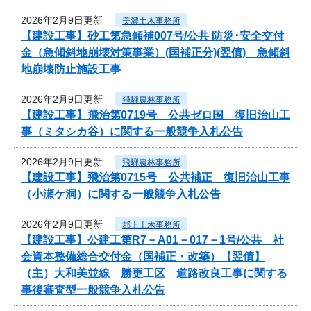
2026年2月9日更新
美濃土木事務所
【建設工事】砂工第急傾補007号/公共 防災･安全交付
金（急傾斜地崩壊対策事業）(国補正分)(翌債) 急傾斜
地崩壊防止施設工事
2026年2月9日更新
飛騨農林事務所
【建設工事】飛治第0719号 公共ゼロ国 復旧治山工
事（ミタシカ谷）に関する一般競争入札公告
2026年2月9日更新
飛騨農林事務所
【建設工事】飛治第0715号 公共補正 復旧治山工事
（小瀬ケ洞）に関する一般競争入札公告
2026年2月9日更新
郡上土木事務所
【建設工事】公建工第R7－A01－017－1号/公共 社
会資本整備総合交付金（国補正・改築）【翌債】
（主）大和美並線 勝更工区 道路改良工事に関する
事後審査型一般競争入札公告