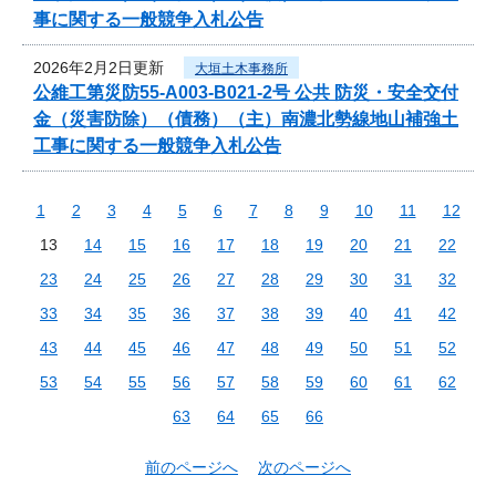
事に関する一般競争入札公告
2026年2月2日更新
大垣土木事務所
公維工第災防55-A003-B021-2号 公共 防災・安全交付
金（災害防除）（債務）（主）南濃北勢線地山補強土
工事に関する一般競争入札公告
1
2
3
4
5
6
7
8
9
10
11
12
13
14
15
16
17
18
19
20
21
22
23
24
25
26
27
28
29
30
31
32
33
34
35
36
37
38
39
40
41
42
43
44
45
46
47
48
49
50
51
52
53
54
55
56
57
58
59
60
61
62
63
64
65
66
前のページへ
次のページへ