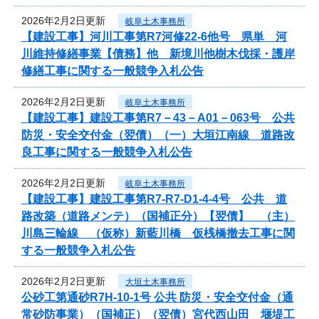
2026年2月2日更新
岐阜土木事務所
【建設工事】河川工事第R7河修22-6他号 県単 河
川維持修繕事業【債務】他 新境川他樹木伐採・護岸
修繕工事に関する一般競争入札公告
2026年2月2日更新
岐阜土木事務所
【建設工事】建設工事第R7－43－A01－063号 公共
防災・安全交付金（翌債）（一）大垣江南線 道路改
良工事に関する一般競争入札公告
2026年2月2日更新
岐阜土木事務所
【建設工事】建設工事第R7-R7-D1-4-4号 公共 道
路改築（道路メンテ）（国補正分）【翌債】 （主）
川島三輪線 （仮称）新藍川橋 仮桟橋撤去工事に関
する一般競争入札公告
2026年2月2日更新
大垣土木事務所
公砂工第通砂R7H-10-1号 公共 防災・安全交付金（通
常砂防事業）（国補正）（翌債）宮代西山田 堰堤工