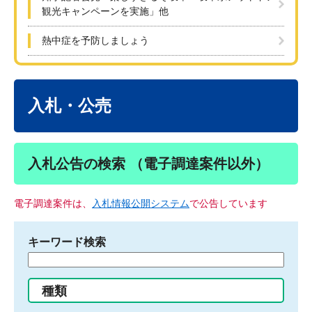
観光キャンペーンを実施」他
熱中症を予防しましょう
本
文
入札・公売
入札公告の検索 （電子調達案件以外）
電子調達案件は、
入札情報公開システム
で公告しています
キーワード検索
検
索
す
種類
る