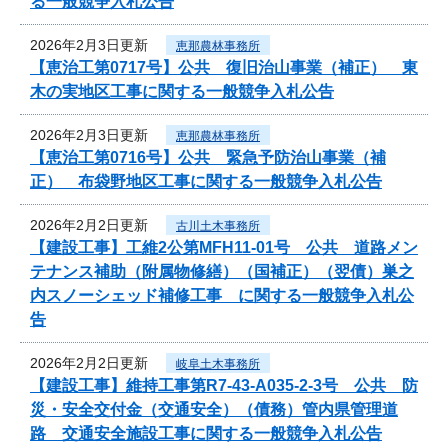
る一般競争入札公告
2026年2月3日更新
恵那農林事務所
【恵治工第0717号】公共 復旧治山事業（補正） 東
木の実地区工事に関する一般競争入札公告
2026年2月3日更新
恵那農林事務所
【恵治工第0716号】公共 緊急予防治山事業（補
正） 布袋野地区工事に関する一般競争入札公告
2026年2月2日更新
古川土木事務所
【建設工事】工維2公第MFH11-01号 公共 道路メン
テナンス補助（附属物修繕）（国補正）（翌債）巣之
内スノーシェッド補修工事 に関する一般競争入札公
告
2026年2月2日更新
岐阜土木事務所
【建設工事】維持工事第R7-43-A035-2-3号 公共 防
災・安全交付金（交通安全）（債務）管内県管理道
路 交通安全施設工事に関する一般競争入札公告