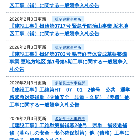
区工事（補）に関する一般競争入札公告
2026年2月3日更新
揖斐農林事務所
【建設工事】揖治第0717号 緊急予防治山事業 坂本地
区工事（補）に関する一般競争入札公告
2026年2月3日更新
揖斐農林事務所
【建設工事】揖経第0703号 県営経営体育成基盤整備
事業 更地方地区 第1号第5期工事に関する一般競争入
札公告
2026年2月3日更新
多治見土木事務所
【建設工事】工維第HT－07－01－2他号 公共 通学
路緊急対策補助（交通安全 歩道・久尻）（翌債）他
工事に関する一般競争入札公告
2026年2月3日更新
多治見土木事務所
【建設工事】工維単第舗補暮2他号 県単 舗装道補
修（暮らしの安全・安心確保対策）他（債務）工事に