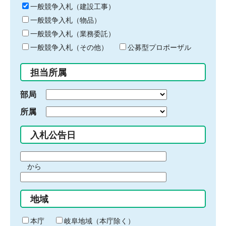
キ
一般競争入札（建設工事）
ー
一般競争入札（物品）
ワ
一般競争入札（業務委託）
ー
ド
一般競争入札（その他）
公募型プロポーザル
を
入
担当所属
力
部局
所属
入札公告日
期
から
間
期
の
間
始
地域
の
ま
終
り
わ
本庁
岐阜地域（本庁除く）