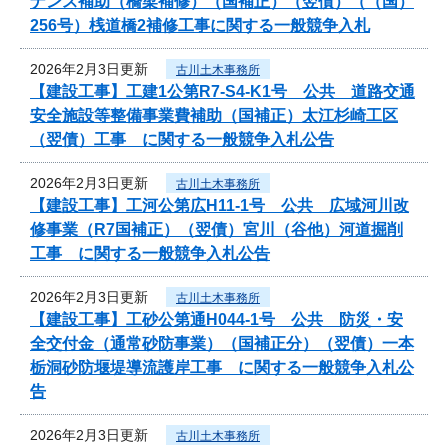
ナンス補助（橋梁補修）（国補正）（翌債）（（国）
256号）桟道橋2補修工事に関する一般競争入札
2026年2月3日更新
古川土木事務所
【建設工事】工建1公第R7-S4-K1号 公共 道路交通
安全施設等整備事業費補助（国補正）太江杉崎工区
（翌債）工事 に関する一般競争入札公告
2026年2月3日更新
古川土木事務所
【建設工事】工河公第広H11-1号 公共 広域河川改
修事業（R7国補正）（翌債）宮川（谷他）河道掘削
工事 に関する一般競争入札公告
2026年2月3日更新
古川土木事務所
【建設工事】工砂公第通H044-1号 公共 防災・安
全交付金（通常砂防事業）（国補正分）（翌債）一本
栃洞砂防堰堤導流護岸工事 に関する一般競争入札公
告
2026年2月3日更新
古川土木事務所