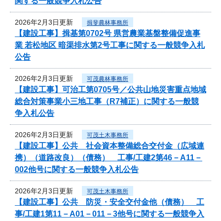
関する一般競争入札公告
2026年2月3日更新
揖斐農林事務所
【建設工事】揖基第0702号 県営農業基盤整備促進事
業 若松地区 暗渠排水第2号工事に関する一般競争入札
公告
2026年2月3日更新
可茂農林事務所
【建設工事】可治工第0705号／公共山地災害重点地域
総合対策事業小三地工事（R7補正）に関する一般競
争入札公告
2026年2月3日更新
可茂土木事務所
【建設工事】公共 社会資本整備総合交付金（広域連
携）（道路改良）（債務） 工事/工建2第46－A11－
002他号に関する一般競争入札公告
2026年2月3日更新
可茂土木事務所
【建設工事】公共 防災・安全交付金他（債務） 工
事/工建1第11－A01－011－3他号に関する一般競争入