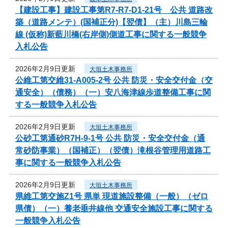
【建設工事】建設工事第R7-R7-D1-21号 公共 道路改
築（道路メンテ）(国補正分)【翌債】（主）川島三輪
線 (仮称)新藍川橋(右岸側)側道工事に関する一般競争
入札公告
2026年2月9日更新
大垣土木事務所
公維工第交維31-A005-2号 公共 防災・安全交付金（交
通安全）（債務）（一）安八海津線歩道整備工事に関
する一般競争入札公告
2026年2月9日更新
大垣土木事務所
公砂工第通砂R7H-9-1号 公共 防災・安全交付金（通
常砂防事業）（国補正）（翌債）滝根谷管理用道路工
事に関する一般競争入札公告
2026年2月9日更新
大垣土木事務所
県維工第交施Z1号 県単 現道施設整備（一般）（ゼロ
県債）（一）養老垂井線他 交通安全施設工事に関する
一般競争入札公告