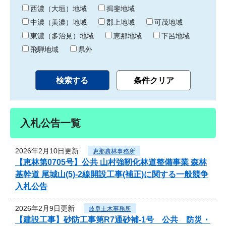
り
西濃（大垣）地域
揖斐地域
中濃（美濃）地域
郡上地域
可茂地域
東濃（多治見）地域
恵那地域
下呂地域
飛騨地域
県外
入札公告一覧
2026年2月10日更新
恵那農林事務所
【恵林第0705号】公共 山村強靭化林道整備事業 森林
基幹道 尾城山(5)-2線開設工事(補正)に関する一般競争
入札公告
2026年2月9日更新
岐阜土木事務所
【建設工事】砂防工事第R7通砂補-1号 公共 防災・