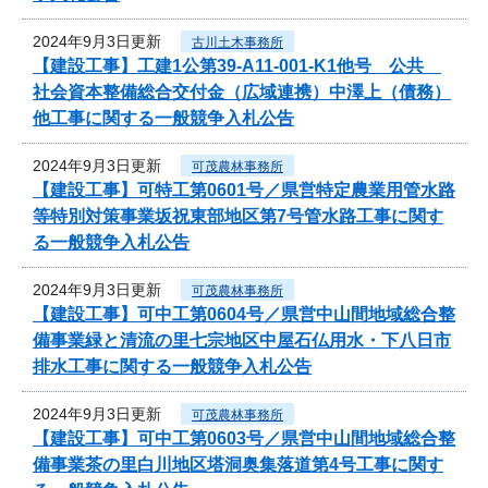
2024年9月3日更新
古川土木事務所
【建設工事】工建1公第39-A11-001-K1他号 公共
社会資本整備総合交付金（広域連携）中澤上（債務）
他工事に関する一般競争入札公告
2024年9月3日更新
可茂農林事務所
【建設工事】可特工第0601号／県営特定農業用管水路
等特別対策事業坂祝東部地区第7号管水路工事に関す
る一般競争入札公告
2024年9月3日更新
可茂農林事務所
【建設工事】可中工第0604号／県営中山間地域総合整
備事業緑と清流の里七宗地区中屋石仏用水・下八日市
排水工事に関する一般競争入札公告
2024年9月3日更新
可茂農林事務所
【建設工事】可中工第0603号／県営中山間地域総合整
備事業茶の里白川地区塔洞奥集落道第4号工事に関す