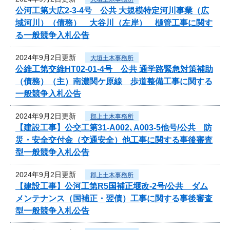
公河工第大広2-3-4号 公共 大規模特定河川事業（広
域河川）（債務） 大谷川（左岸） 樋管工事に関す
る一般競争入札公告
2024年9月2日更新
大垣土木事務所
公維工第交維HT02-01-4号 公共 通学路緊急対策補助
（債務）（主）南濃関ケ原線 歩道整備工事に関する
一般競争入札公告
2024年9月2日更新
郡上土木事務所
【建設工事】公交工第31-A002､A003-5他号/公共 防
災・安全交付金（交通安全）他工事に関する事後審査
型一般競争入札公告
2024年9月2日更新
郡上土木事務所
【建設工事】公河工第R5国補正堰改-2号/公共 ダム
メンテナンス（国補正・翌債）工事に関する事後審査
型一般競争入札公告