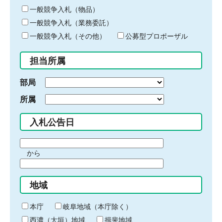
ー
一般競争入札（物品）
ワ
一般競争入札（業務委託）
ー
ド
一般競争入札（その他）
公募型プロポーザル
を
入
担当所属
力
部局
所属
入札公告日
期
から
間
期
の
間
始
地域
の
ま
終
り
わ
本庁
岐阜地域（本庁除く）
り
西濃（大垣）地域
揖斐地域