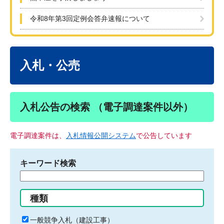
令和8年第3回定例会答弁速報について
本
文
入札・公売
入札公告の検索 （電子調達案件以外）
電子調達案件は、
入札情報公開システム
で公告しています
キーワード検索
検
索
す
種類
る
キ
一般競争入札（建設工事）