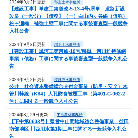
2024年9月2日更新
郡上土木事務所
【建設工事】単建工第道改-5-13-4号/県単 道路新設
改良（一般分）【債務】（一）白山内ヶ谷線（仮称）
松ヶ瀬橋 補強土壁工事に関する事後審査型一般競争
入札公告
2024年9月2日更新
郡上土木事務所
【建設工事】単河工第河修-10号/県単 河川維持修繕
事業（債務）工事に関する事後審査型一般競争入札公
告
2024年9月2日更新
流域浄水事務所
公共 社会資本整備総合交付金事業（防災・安全）木
曽川幹線（K84）人孔防食被覆工事（第401-C-062-2
号）に関する一般競争入札公告
2024年8月29日更新
下呂農林事務所
【下中第0603号】県営中山間地域総合整備事業 益田
南部地区 川西用水第1期工事に関する一般競争入札公
告