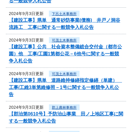
る一般競争入札公告
2024年9月3日更新
下呂土木事務所
【建設工事】県単 通常砂防事業(債務) 井戸ノ洞谷
流路工 工事に関する一般競争入札公告
2024年9月3日更新
可茂土木事務所
【建設工事】公共 社会資本整備総合交付金（都市公
園）他 工事/工園1第都公花－6他号に関する一般競
争入札公告
2024年9月3日更新
可茂土木事務所
【建設工事】県単 道路維持修繕指定修繕（単建）
工事/工維3単第維修照－1号に関する一般競争入札公
告
2024年9月3日更新
郡上農林事務所
【郡治第0610号】予防治山事業 田ノ上地区工事に関
する一般競争入札公告