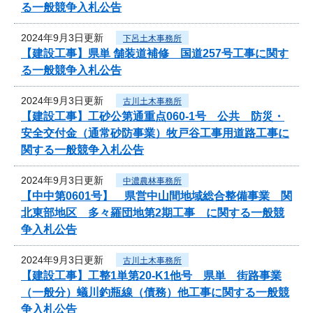
る一般競争入札公告
2024年9月3日更新
下呂土木事務所
【建設工事】県単 舗装道補修 国道257号工事に関す
る一般競争入札公告
2024年9月3日更新
古川土木事務所
【建設工事】工砂公第通重点060-1号 公共 防災・
安全交付金（通常砂防事業）牧戸谷工事用道路工事に
関する一般競争入札公告
2024年9月3日更新
中濃農林事務所
【中中第0601号】 県営中山間地域総合整備事業 関
北東部地区 多々羅団地第2期工事 に関する一般競
争入札公告
2024年9月3日更新
古川土木事務所
【建設工事】工整1単第20-K1他号 県単 街路事業
（一般分）蟻川釣瓶線（債務）他工事に関する一般競
争入札公告