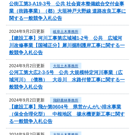
公街工第3-A19-3号 公共 社会資本整備総合交付金事
業（街路事業）（都）大垣神戸大野線 道路改良工事に
関する一般競争入札公告
2024年9月2日更新
岐阜土木事務所
【建設工事】河川工事第広域補1-2号 公共 広域河
川改修事業【国補正分】犀川掘削護岸工事に関する一
般競争入札公告
2024年9月2日更新
大垣土木事務所
公河工第大広2-3-5号 公共 大規模特定河川事業（広
域河川）（債務） 大谷川 水路付替工事に関する一
般競争入札公告
2024年9月2日更新
飛騨農林事務所
【建設工事】飛か第0604号 県営かんがい排水事業
（保全合理化型） 中根地区 揚水機更新工事に関す
る一般競争入札公告
2024年9月2日更新
大垣土木事務所