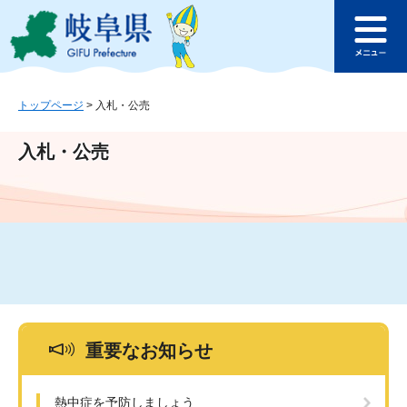
ペ
メ
このページの本文へ
ー
ニ
メ
ジ
ュ
ニ
の
ー
ュ
先
を
ー
頭
飛
トップページ
>
入札・公売
で
ば
す
し
入札・公売
。
て
本
文
へ
重要なお知らせ
熱中症を予防しましょう