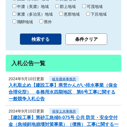
中濃（美濃）地域
郡上地域
可茂地域
東濃（多治見）地域
恵那地域
下呂地域
飛騨地域
県外
入札公告一覧
2024年9月10日更新
岐阜農林事務所
入札取止め【建設工事】県営かんがい排水事業（保全
合理化型） 各務用水四期地区 第6号工事に関する
一般競争入札公告
2024年9月10日更新
揖斐土木事務所
【建設工事】第砂工急傾6-075号 公共 防災・安全交付
金（急傾斜地崩壊対策事業）（債務） 工事に関する一