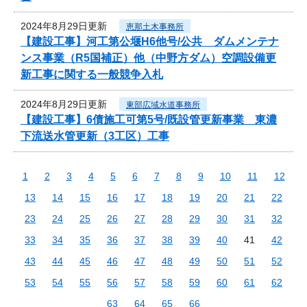
2024年8月29日更新
恵那土木事務所
【建設工事】河工第公堰H6他号/公共 ダムメンテナ
ンス事業（R5国補正）他（中野方ダム）空調設備更
新工事に関する一般競争入札
2024年8月29日更新
東部広域水道事務所
【建設工事】6債施工可第5号/既設管更新事業 東濃
下流送水管更新（3工区）工事
1
2
3
4
5
6
7
8
9
10
11
12
13
14
15
16
17
18
19
20
21
22
23
24
25
26
27
28
29
30
31
32
33
34
35
36
37
38
39
40
41
42
43
44
45
46
47
48
49
50
51
52
53
54
55
56
57
58
59
60
61
62
63
64
65
66