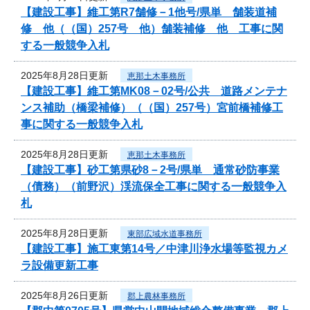
【建設工事】維工第R7舗修－1他号/県単 舗装道補
修 他（（国）257号 他）舗装補修 他 工事に関
する一般競争入札
2025年8月28日更新
恵那土木事務所
【建設工事】維工第MK08－02号/公共 道路メンテナ
ンス補助（橋梁補修）（（国）257号）宮前橋補修工
事に関する一般競争入札
2025年8月28日更新
恵那土木事務所
【建設工事】砂工第県砂8－2号/県単 通常砂防事業
（債務）（前野沢）渓流保全工事に関する一般競争入
札
2025年8月28日更新
東部広域水道事務所
【建設工事】施工東第14号／中津川浄水場等監視カメ
ラ設備更新工事
2025年8月26日更新
郡上農林事務所