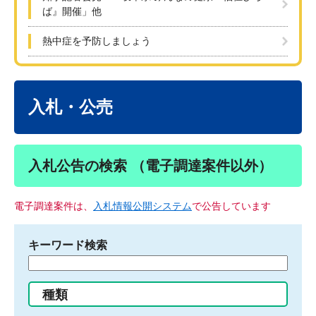
ば』開催」他
熱中症を予防しましょう
本
文
入札・公売
入札公告の検索 （電子調達案件以外）
電子調達案件は、
入札情報公開システム
で公告しています
キーワード検索
検
索
す
種類
る