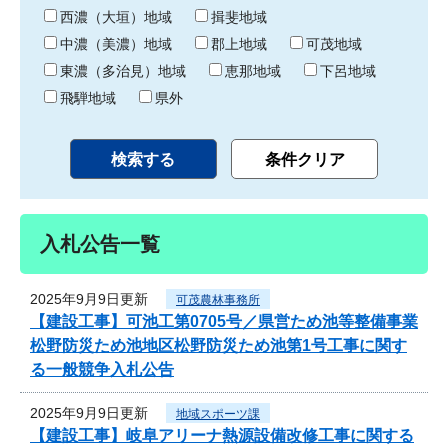
り
西濃（大垣）地域
揖斐地域
中濃（美濃）地域
郡上地域
可茂地域
東濃（多治見）地域
恵那地域
下呂地域
飛騨地域
県外
入札公告一覧
2025年9月9日更新
可茂農林事務所
【建設工事】可池工第0705号／県営ため池等整備事業
松野防災ため池地区松野防災ため池第1号工事に関す
る一般競争入札公告
2025年9月9日更新
地域スポーツ課
【建設工事】岐阜アリーナ熱源設備改修工事に関する