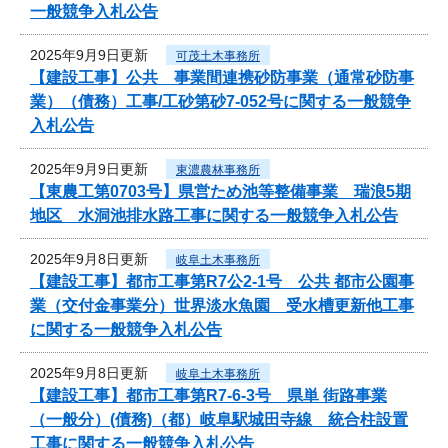
一般競争入札公告
2025年9月9日更新
可茂土木事務所
【建設工事】公共 事業間連携砂防事業（通常砂防事
業）（債務）工事/工砂第砂7-052号に関する一般競争
入札公告
2025年9月9日更新
東濃農林事務所
【東農工第0703号】県営ため池等整備事業 瑞浪5期
地区 水洞池排水路工事に関する一般競争入札公告
2025年9月8日更新
岐阜土木事務所
【建設工事】都市工事第R7公2-1号 公共 都市公園事
業（交付金事業分）世界淡水魚園 受水槽更新他工事
に関する一般競争入札公告
2025年9月8日更新
岐阜土木事務所
【建設工事】都市工事第R7-6-3号 県単 街路事業
（一般分）(債務)（都）岐阜駅城田寺線 統合柱設置
工事に関する一般競争入札公告