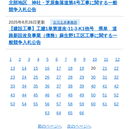
北部地区 神社・芝原集落道第4号工事に関する一般
競争入札公告
2025年8月26日更新
古川土木事務所
【建設工事】工建1単第道改-11-3-K1他号 県単 道
路新設改良事業（債務）麻生野1工区工事に関する一
般競争入札公告
1
2
3
4
5
6
7
8
9
10
11
12
13
14
15
16
17
18
19
20
21
22
23
24
25
26
27
28
29
30
31
32
33
34
35
36
37
38
39
40
41
42
43
44
45
46
47
48
49
50
51
52
53
54
55
56
57
58
59
60
61
62
63
64
65
66
前のページへ
次のページへ