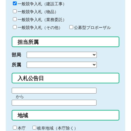
キ
一般競争入札（建設工事）
ー
一般競争入札（物品）
ワ
一般競争入札（業務委託）
ー
ド
一般競争入札（その他）
公募型プロポーザル
を
入
担当所属
力
部局
所属
入札公告日
期
から
間
期
の
間
始
地域
の
ま
終
り
わ
本庁
岐阜地域（本庁除く）