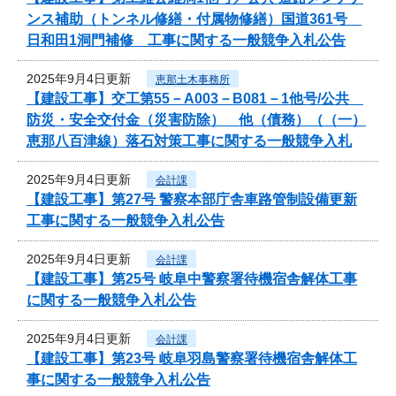
ンス補助（トンネル修繕・付属物修繕）国道361号
日和田1洞門補修 工事に関する一般競争入札公告
2025年9月4日更新
恵那土木事務所
【建設工事】交工第55－A003－B081－1他号/公共
防災・安全交付金（災害防除） 他（債務）（（一）
恵那八百津線）落石対策工事に関する一般競争入札
2025年9月4日更新
会計課
【建設工事】第27号 警察本部庁舎車路管制設備更新
工事に関する一般競争入札公告
2025年9月4日更新
会計課
【建設工事】第25号 岐阜中警察署待機宿舎解体工事
に関する一般競争入札公告
2025年9月4日更新
会計課
【建設工事】第23号 岐阜羽島警察署待機宿舎解体工
事に関する一般競争入札公告