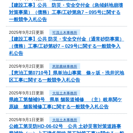
【建設工事】公共 防災・安全交付金（急傾斜地崩壊
対策事業）（債務）工事/工砂第急7－095号に関する
一般競争入札公告
2025年9月2日更新
可茂土木事務所
【建設工事】公共 防災・安全交付金（通常砂防事業）
（債務）工事/工砂第砂7－029号に関する一般競争入
札公告
2025年9月2日更新
恵那農林事務所
【恵治工第0710号】県単治山事業 條ヶ坂・洗井沢地
区工事に関する一般競争入札公告
2025年9月1日更新
大垣土木事務所
県維工第舗補9号 県単 舗装道補修 （主）岐阜関ケ
原線 舗装補修工事に関する一般競争入札公告
2025年9月1日更新
大垣土木事務所
公維工第災防HD-06-02号 公共 土砂災害対策道路事