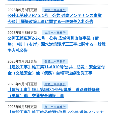
2025年9月8日更新
大垣土木事務所
公砂工第砂メR7-2-1号 公共 砂防メンテナンス事業
今須川 堰堤改築工事に関する一般競争入札公告
2025年9月8日更新
大垣土木事務所
公河工第広河2-2-1号 公共 広域河川改修事業（債
務） 相川（右岸）漏水対策護岸工工事に関する一般競
争入札公告
2025年9月8日更新
美濃土木事務所
【建設工事】維工第31-A010号/公共 防災・安全交付
金（交通安全）他（債務）自転車道線改良工事
2025年9月8日更新
美濃土木事務所
【建設工事】維工第維区1他号/県単 道路維持修繕
（単建）他 交通安全施設工事
2025年9月5日更新
高山土木事務所
【建設工事】第工維公維洞1他号／公共 道路メンテナ