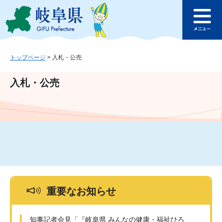
ペ
メ
このページの本文へ
ー
ニ
メ
ジ
ュ
ニ
の
ー
ュ
先
を
ー
頭
飛
トップページ
>
入札・公売
で
ば
す
し
入札・公売
。
て
本
文
へ
重要なお知らせ
知事記者会見「『岐阜県 みんなの健康・福祉ひろ