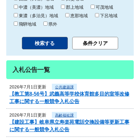
中濃（美濃）地域
郡上地域
可茂地域
東濃（多治見）地域
恵那地域
下呂地域
飛騨地域
県外
入札公告一覧
2026年7月1日更新
公共建築課
【教工第8-56号】武義高等学校体育館多目的室等改修
工事に関する一般競争入札公告
2026年7月1日更新
高齢福祉課
【建設工事】岐阜県立寿楽苑電話交換設備等更新工事
に関する一般競争入札公告