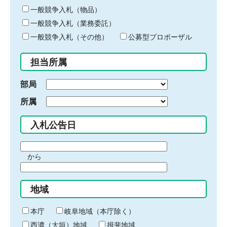
ー
一般競争入札（物品）
ワ
一般競争入札（業務委託）
ー
ド
一般競争入札（その他）
公募型プロポーザル
を
入
担当所属
力
部局
所属
入札公告日
期
から
間
期
の
間
始
地域
の
ま
終
り
わ
本庁
岐阜地域（本庁除く）
り
西濃（大垣）地域
揖斐地域