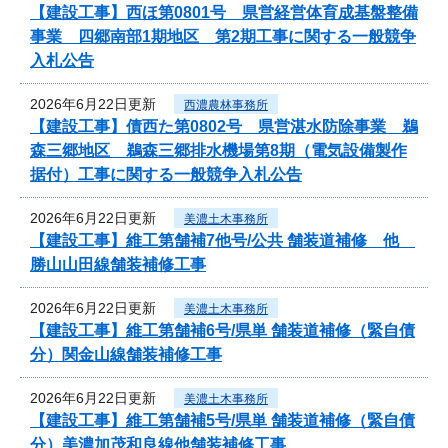
【建設工事】西ほ第0801号 県営経営体育成基盤整備
事業 四郷南部1期地区 第2期工事に関する一般競争
入札公告
2026年6月22日更新
西濃農林事務所
【建設工事】債西た第0802号 県営湛水防除事業 鵜
森三郷地区 鵜森三郷排水機場第8期（電気設備製作
据付）工事に関する一般競争入札公告
2026年6月22日更新
美濃土木事務所
【建設工事】維工第舗補7他号/公共 舗装道補修 他
勝山山田線舗装補修工事
2026年6月22日更新
美濃土木事務所
【建設工事】維工第舗補6号/県単 舗装道補修（緊自債
分）関金山線舗装補修工事
2026年6月22日更新
美濃土木事務所
【建設工事】維工第舗補5号/県単 舗装道補修（緊自債
分）美濃加茂和良線他舗装補修工事