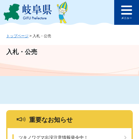
ペ
メ
このページの本文へ
ー
ニ
メ
ジ
ュ
ニ
の
ー
ュ
先
を
ー
頭
飛
トップページ
>
入札・公売
で
ば
す
し
入札・公売
。
て
本
文
へ
重要なお知らせ
ツキノワグマ出没注意情報発令中！