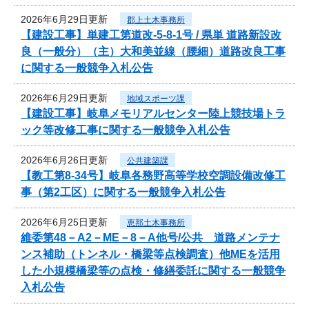
2026年6月29日更新
郡上土木事務所
【建設工事】単建工第道改-5-8-1号 / 県単 道路新設改
良（一般分）（主）大和美並線（腰細）道路改良工事
に関する一般競争入札公告
2026年6月29日更新
地域スポーツ課
【建設工事】岐阜メモリアルセンター陸上競技場トラ
ック等改修工事に関する一般競争入札公告
2026年6月26日更新
公共建築課
【教工第8-34号】岐阜各務野高等学校空調設備改修工
事（第2工区）に関する一般競争入札公告
2026年6月25日更新
恵那土木事務所
維委第48－A2－ME－8－A他号/公共 道路メンテナ
ンス補助（トンネル・橋梁等点検調査）他MEを活用
した小規模橋梁等の点検・修繕委託に関する一般競争
入札公告