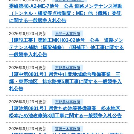
委維第48-A2-ME-7他号 公共 道路メンテナンス補助
（トンネル・橋梁等点検調査：ME）他（債務）委託
に関する一般競争入札公告
2026年6月23日更新
揖斐土木事務所
【建設工事】第維工MKH03-02他号 公共 道路メン
テナンス補助（橋梁補修）（国補正）他工事に関する
一般競争入札公告
2026年6月23日更新
恵那農林事務所
【恵中第0801号】県営中山間地域総合整備事業 三
郷・東野地区 排水路第5期工事に関する一般競争入
札公告
2026年6月23日更新
恵那農林事務所
【恵池第0801号】県営ため池等整備事業 松本地区
松本ため池改修第3期工事に関する一般競争入札公告
2026年6月23日更新
可茂土木事務所