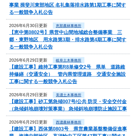
事業 揖斐川東部地区 名礼集落排水路第1期工事に関す
る一般競争入札公告
2026年6月30日更新
恵那農林事務所
【恵中第0802号】県営中山間地域総合整備事業 三
郷・東野地区 用水路第3期・排水路第4期工事に関す
る一般競争入札公告
2026年6月29日更新
岐阜土木事務所
【建設工事】維持工事第R8単修交2号 県単 道路維
持修繕（交通安全） 管内県管理道路 交通安全施設
工事に関する一般競争入札公告
2026年6月29日更新
美濃土木事務所
【建設工事】砂工第急傾007号/公共 防災・安全交付金
（急傾斜地崩壊対策事業） 急傾斜地崩壊防止施設工事
2026年6月29日更新
西濃農林事務所
【建設工事】西体第0803号 県営農業基盤整備促進事