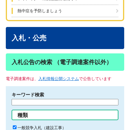
熱中症を予防しましょう
本
文
入札・公売
入札公告の検索 （電子調達案件以外）
電子調達案件は、
入札情報公開システム
で公告しています
キーワード検索
検
索
す
種類
る
キ
一般競争入札（建設工事）