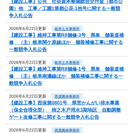
【建設工事】公共 社会資本整備総合交付金（都市公
園）他 工事／工園1第都公花-1他号に関する一般競
争入札公告
2026年6月22日更新
岐阜土木事務所
【建設工事】維持工事第R8舗修-3号 県単 舗装道補
修 （主）岐阜関ケ原線ほか 舗装補修工事に関する
一般競争入札公告
2026年6月22日更新
岐阜土木事務所
【建設工事】維持工事第R8舗修-1号 県単 舗装道補
修 （主）岐阜南濃線ほか 舗装補修工事に関する一
般競争入札公告
2026年6月22日更新
西濃農林事務所
【建設工事】西保第0801号 県営かんがい排水事業
（保全合理化型） 柿之木戸用水3期地区 自動調整
ゲート改修工事に関する一般競争入札公告
2026年6月22日更新
西濃農林事務所