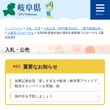
ペ
メ
このページの本文へ
ー
ニ
メ
ジ
ュ
ニ
の
ー
ュ
先
を
ー
頭
飛
トップページ
>
入札・公売
>
入札公告（WTO案件以外）（電子調達以外）
>
公募型プロポーザル
>
令和8年度海外旅行博等出展業務プロポーザル【選
で
ば
定結果】
す
し
。
て
本
入札・公売
文
へ
重要なお知らせ
知事記者会見「楽しすぎるぞ岐阜！岐阜県アウトドア
観光キャンペーンを実施」他
熱中症を予防しましょう