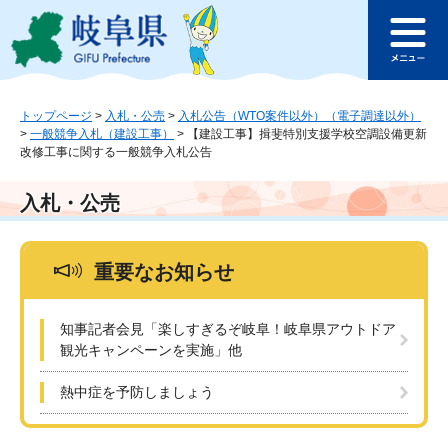
ペ
メ
このページの本文へ
ー
ニ
メ
ジ
ュ
ニ
の
ー
ュ
先
を
ー
頭
飛
トップページ
>
入札・公売
>
入札公告（WTO案件以外）（電子調達以外）
>
一般競争入札（建設工事）
>
【建設工事】揖斐特別支援学校空調設備更新
で
ば
改修工事に関する一般競争入札公告
す
し
。
て
本
入札・公売
文
へ
重要なお知らせ
知事記者会見「楽しすぎるぞ岐阜！岐阜県アウトドア
観光キャンペーンを実施」他
熱中症を予防しましょう