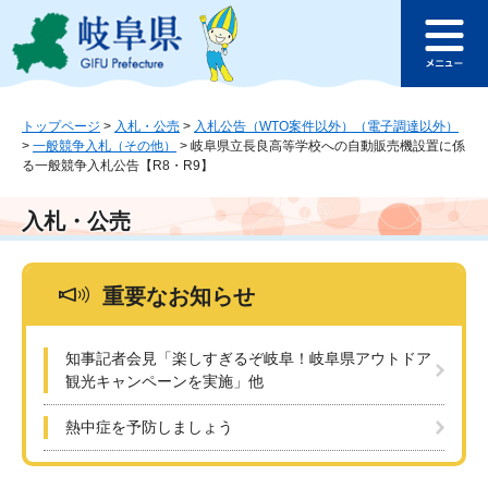
ペ
メ
このページの本文へ
ー
ニ
メ
ジ
ュ
ニ
の
ー
ュ
先
を
ー
頭
飛
トップページ
>
入札・公売
>
入札公告（WTO案件以外）（電子調達以外）
>
一般競争入札（その他）
>
岐阜県立長良高等学校への自動販売機設置に係
で
ば
る一般競争入札公告【R8・R9】
す
し
。
て
本
入札・公売
文
へ
重要なお知らせ
知事記者会見「楽しすぎるぞ岐阜！岐阜県アウトドア
観光キャンペーンを実施」他
熱中症を予防しましょう