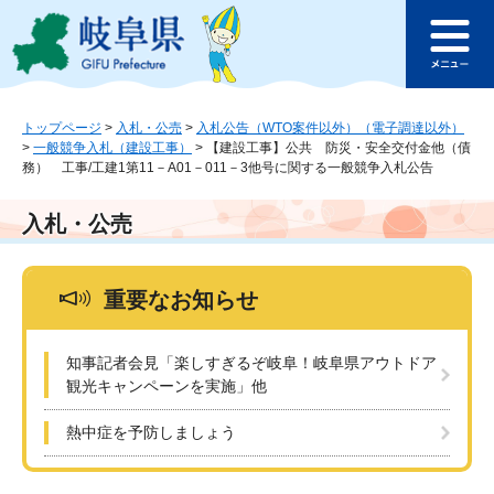
ペ
メ
このページの本文へ
ー
ニ
メ
ジ
ュ
ニ
の
ー
ュ
先
を
ー
頭
飛
トップページ
>
入札・公売
>
入札公告（WTO案件以外）（電子調達以外）
>
一般競争入札（建設工事）
>
【建設工事】公共 防災・安全交付金他（債
で
ば
務） 工事/工建1第11－A01－011－3他号に関する一般競争入札公告
す
し
。
て
本
入札・公売
文
へ
重要なお知らせ
知事記者会見「楽しすぎるぞ岐阜！岐阜県アウトドア
観光キャンペーンを実施」他
熱中症を予防しましょう