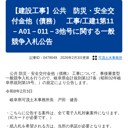
本
文
【建設工事】公共 防災・安全交
付金他（債務） 工事/工建1第11
－A01－011－3他号に関する一般
競争入札公告
記事ID：0479049
2026年2月3日更新
可茂土木事務所
公共 防災・安全交付金他（債務） 工事について、事後審査型
一般競争入札を行うので、岐阜県会計規則第127条（昭和32年岐
阜県規則第19号。）の規定により公告します。
令和8年2月3日
岐阜県可茂土木事務所長 戸田 健吾
・こちらに公告する案件は、全て電子入札対象案件になります。
（ICカードが必要です。）
・紙入札を希望される方は、当所の承諾が必要となります。