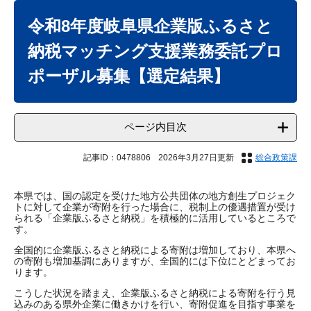
本
文
令和8年度岐阜県企業版ふるさと
納税マッチング支援業務委託プロ
ポーザル募集【選定結果】
ページ内目次
記事ID：0478806
2026年3月27日更新
総合政策課
​本県では、国の認定を受けた地方公共団体の地方創生プロジェク
トに対して企業が寄附を行った場合に、税制上の優遇措置が受け
られる「企業版ふるさと納税」を積極的に活用しているところで
す。
全国的に企業版ふるさと納税による寄附は増加しており、本県へ
の寄附も増加基調にありますが、全国的には下位にとどまってお
ります。
こうした状況を踏まえ、企業版ふるさと納税による寄附を行う見
込みのある県外企業に働きかけを行い、寄附促進を目指す事業を