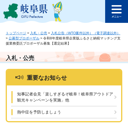
ペ
メ
このページの本文へ
ー
ニ
メ
ジ
ュ
ニ
の
ー
ュ
先
を
ー
頭
飛
トップページ
>
入札・公売
>
入札公告（WTO案件以外）（電子調達以外）
>
公募型プロポーザル
>
令和8年度岐阜県企業版ふるさと納税マッチング支
で
ば
援業務委託プロポーザル募集【選定結果】
す
し
。
て
本
入札・公売
文
へ
重要なお知らせ
知事記者会見「楽しすぎるぞ岐阜！岐阜県アウトドア
観光キャンペーンを実施」他
熱中症を予防しましょう