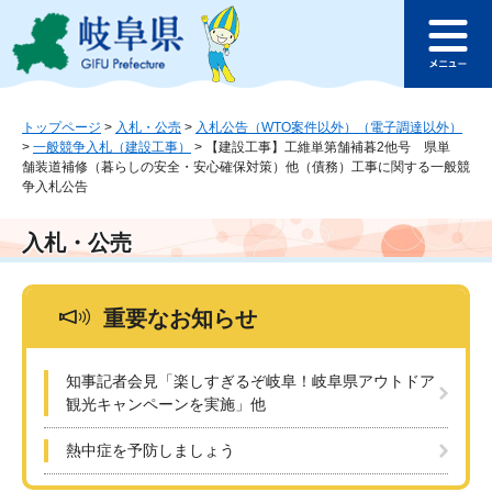
ペ
メ
このページの本文へ
ー
ニ
メ
ジ
ュ
ニ
の
ー
ュ
先
を
ー
頭
飛
トップページ
>
入札・公売
>
入札公告（WTO案件以外）（電子調達以外）
>
一般競争入札（建設工事）
>
【建設工事】工維単第舗補暮2他号 県単
で
ば
舗装道補修（暮らしの安全・安心確保対策）他（債務）工事に関する一般競
す
し
争入札公告
。
て
本
入札・公売
文
へ
重要なお知らせ
知事記者会見「楽しすぎるぞ岐阜！岐阜県アウトドア
観光キャンペーンを実施」他
熱中症を予防しましょう