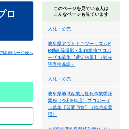
このページを見ている人は
プロ
こんなページも見ています
入札・公売
岐阜県アウトドアツーリズムP
R動画等撮影・制作業務プロポ
で印刷ページ表示
ーザル募集【選定結果】（観光
誘客推進課）
​
入札・公売
岐阜県地域産業活性化事業委託
業務（令和8年度）プロポーザ
ル募集【質問回答】（地域産業
課）