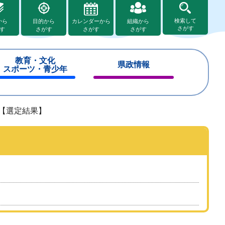
検索して
から
目的から
カレンダーから
組織から
さがす
す
さがす
さがす
さがす
教育・文化
県政情報
スポーツ・青少年
閉
閉
じ
じ
る
る
【選定結果】