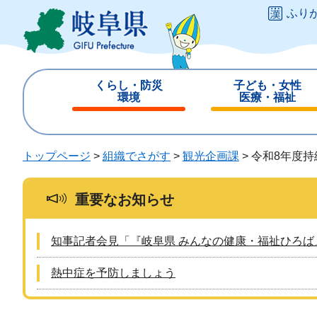
ペ
メ
ふり
ー
ニ
ジ
ュ
の
ー
先
を
くらし・防災
子ども・女性
頭
飛
環境
医療・福祉
で
ば
閉
閉
す
し
じ
じ
。
て
る
る
トップページ
>
組織でさがす
>
観光企画課
>
令和8年度
本
文
へ
重要なお知らせ
知事記者会見「『岐阜県 みんなの健康・福祉ひろば
熱中症を予防しましょう