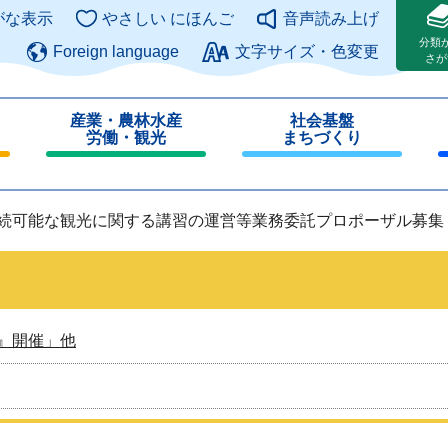
このページの本文へ
がな表示
やさしい にほんご
音声読み上げ
分類
Foreign language
文字サイズ・色変更
さが
産業・農林水産
社会基盤
労働・観光
まちづくり
閉
閉
じ
じ
る
る
持続可能な観光に関する講習の運営等業務委託プロポーザル募集
』開催」他