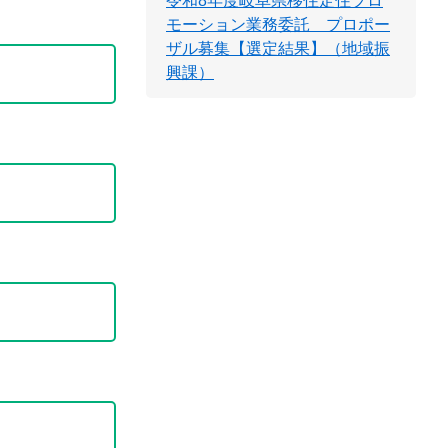
令和8年度岐阜県移住定住プロ
モーション業務委託 プロポー
ザル募集【選定結果】（地域振
興課）