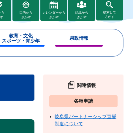
検索して
から
目的から
カレンダーから
組織から
さがす
す
さがす
さがす
さがす
教育・文化
県政情報
スポーツ・青少年
閉
閉
じ
じ
る
る
関連情報
各種申請
岐阜県パートナーシップ宣誓
制度について