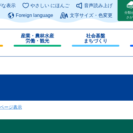
このページの本文へ
がな表示
やさしい にほんご
音声読み上げ
分類
Foreign language
文字サイズ・色変更
さが
産業・農林水産
社会基盤
労働・観光
まちづくり
閉
閉
じ
じ
る
る
ページ表示