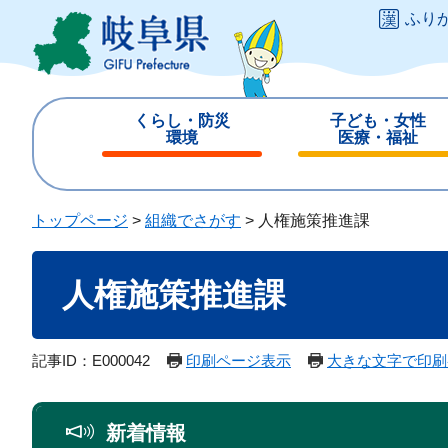
ペ
メ
ふり
ー
ニ
ジ
ュ
の
ー
先
を
くらし・防災
子ども・女性
頭
飛
環境
医療・福祉
で
ば
閉
閉
す
し
じ
じ
。
て
る
る
トップページ
>
組織でさがす
>
人権施策推進課
本
文
本
へ
人権施策推進課
文
記事ID：E000042
印刷ページ表示
大きな文字で印刷
新着情報