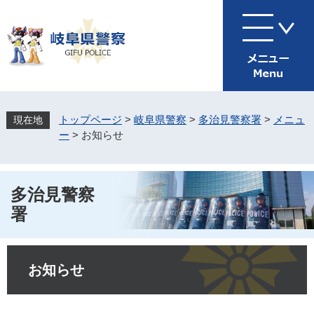
ペ
メ
ー
ニ
ジ
ュ
の
ー
先
を
頭
飛
で
ば
す
し
トップページ
>
岐阜県警察
>
多治見警察署
>
メニュ
。
て
ー
>
お知らせ
本
文
へ
多治見警察
署
本
文
お知らせ