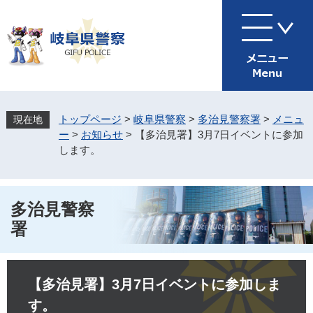
ペ
メ
ー
ニ
ジ
ュ
の
ー
先
を
頭
飛
で
ば
す
し
トップページ
>
岐阜県警察
>
多治見警察署
>
メニュ
。
て
ー
>
お知らせ
>
【多治見署】3月7日イベントに参加
本
します。
文
へ
多治見警察
署
本
文
【多治見署】3月7日イベントに参加しま
す。