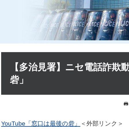
本
文
【多治見署】ニセ電話詐欺
砦」
YouTube「窓口は最後の砦」
＜外部リンク＞