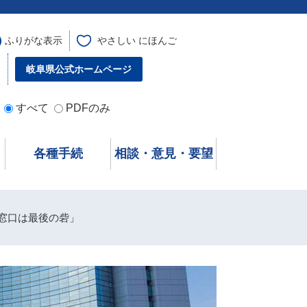
ふりがな表示
やさしい にほんご
す
岐阜県公式ホームページ
すべて
PDFのみ
各種手続
相談・意見・要望
窓口は最後の砦」