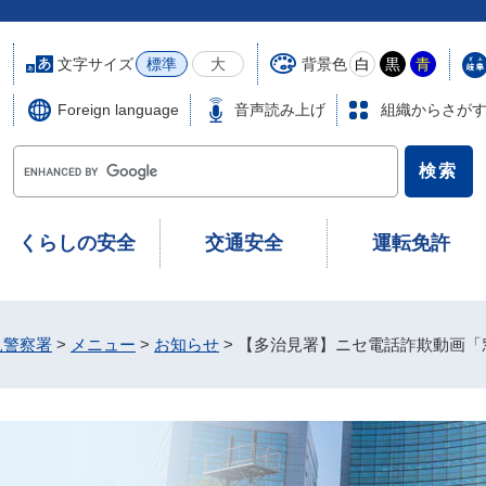
文字サイズ
背景色
標準
大
白
黒
青
Foreign language
音声読み上げ
組織からさが
G
o
o
g
くらしの安全
交通安全
運転免許
l
e
カ
ス
見警察署
>
メニュー
>
お知らせ
>
【多治見署】ニセ電話詐欺動画「
タ
ム
検
索