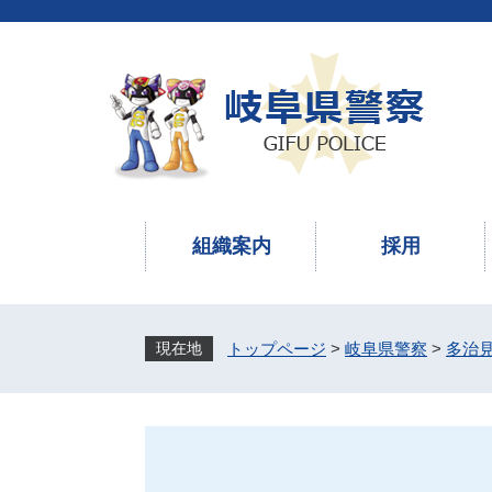
ペ
メ
ー
ニ
ジ
ュ
の
ー
先
を
頭
飛
で
ば
す
し
。
て
本
組織案内
採用
文
へ
トップページ
>
岐阜県警察
>
多治