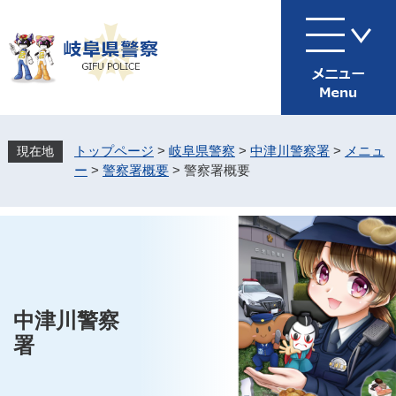
ペ
メ
ー
ニ
ジ
ュ
の
ー
先
を
頭
飛
で
ば
す
し
トップページ
>
岐阜県警察
>
中津川警察署
>
メニュ
。
て
ー
>
警察署概要
>
警察署概要
本
文
へ
中津川警察
署