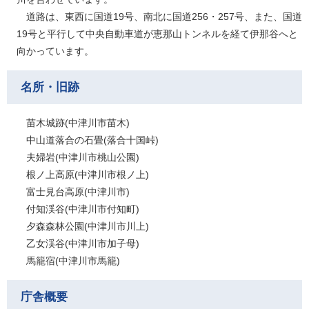
道路は、東西に国道19号、南北に国道256・257号、また、国道
19号と平行して中央自動車道が恵那山トンネルを経て伊那谷へと
向かっています。
名所・旧跡
苗木城跡(中津川市苗木)
中山道落合の石畳(落合十国峠)
夫婦岩(中津川市桃山公園)
根ノ上高原(中津川市根ノ上)
富士見台高原(中津川市)
付知渓谷(中津川市付知町)
夕森森林公園(中津川市川上)
乙女渓谷(中津川市加子母)
馬籠宿(中津川市馬籠)
庁舎概要