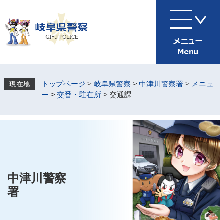
ペ
メ
ー
ニ
ジ
ュ
の
ー
先
を
頭
飛
で
ば
す
し
トップページ
>
岐阜県警察
>
中津川警察署
>
メニュ
。
て
ー
>
交番・駐在所
>
交通課
本
文
へ
中津川警察
署