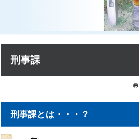
本
文
刑事課
刑事課とは・・・？