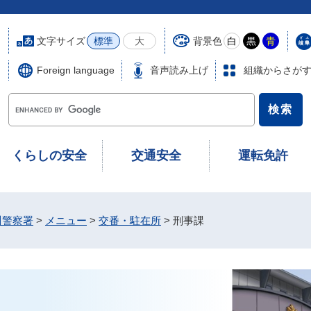
文字サイズ
背景色
標準
大
白
黒
青
Foreign language
音声読み上げ
組織からさが
G
o
o
g
くらしの安全
交通安全
運転免許
l
e
カ
ス
川警察署
>
メニュー
>
交番・駐在所
>
刑事課
タ
ム
検
索