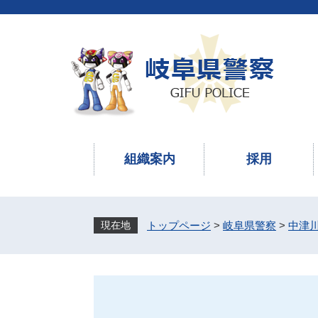
ペ
メ
ー
ニ
ジ
ュ
の
ー
先
を
頭
飛
で
ば
す
し
。
て
本
組織案内
採用
文
へ
トップページ
>
岐阜県警察
>
中津