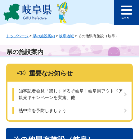
ペ
メ
このページの本文へ
ー
ニ
メ
ジ
ュ
ニ
の
ー
ュ
先
を
ー
頭
飛
トップページ
>
県の施設案内
>
岐阜地域
>
その他県有施設（岐阜）
で
ば
す
し
県の施設案内
。
て
本
文
重要なお知らせ
へ
知事記者会見「楽しすぎるぞ岐阜！岐阜県アウトドア
観光キャンペーンを実施」他
熱中症を予防しましょう
本
文