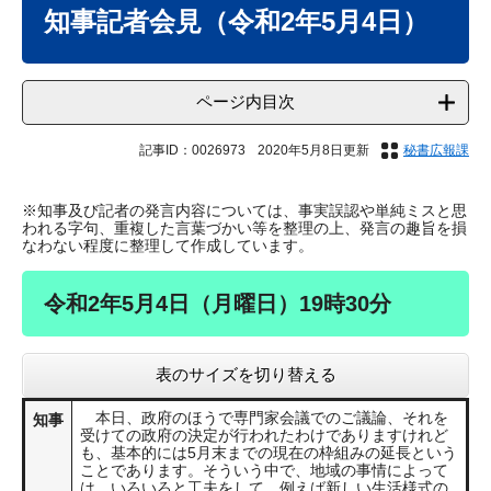
文
知事記者会見（令和2年5月4日）
ページ内目次
記事ID：0026973
2020年5月8日更新
秘書広報課
※知事及び記者の発言内容については、事実誤認や単純ミスと思
われる字句、重複した言葉づかい等を整理の上、発言の趣旨を損
なわない程度に整理して作成しています。
令和2年5月4日（月曜日）19時30分
表のサイズを切り替える
本日、政府のほうで専門家会議でのご議論、それを
知事
受けての政府の決定が行われたわけでありますけれど
も、基本的には5月末までの現在の枠組みの延長という
ことであります。そういう中で、地域の事情によって
は、いろいろと工夫をして、例えば新しい生活様式の