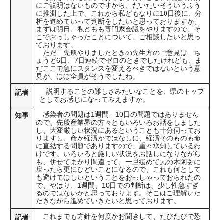
にご説明はないものですから、だいたいそういうふう
に推測した上で、これから私どもなりに10日後に、分
析を進めていって判断をしたいと思っておりますが、
まずは明日、私どもも専門家会議をやりますので、そ
こでおっしゃったことについて、ご相談したいと思っ
ております。
ただ、先般やりましたときの先生方のご意見は、ち
ょうど6日、7日連続でゼロのときでしたけれども、ま
だここで急にスタンスを変えるべきではないという意
見が、ほぼ全員がそうでしたね。
説明することの難しさみたいなことを、県のトップ
記者
としてお感じになってみえますか。
感染者の問題は1週間、10日の問題ではありません
知事
ので、先般産業界の方々ともいろいろお話をしました
し、大変厳しい状況にあるということも十分伺ってお
りますし、命か経済かではなしに、経済そのものも命
に直結する問題でありますので、重々承知しているわ
けです。いろいろと厳しい状況をお話しになりながら
も、併せてまかり間違って、一旦緩めて元の木阿弥に
戻ったら更にひどいことになるので、これも何として
も避けてほしいということをおっしゃっておられたの
で、やはり、1週間、10日での判断は、少し性急すぎ
るのではないかと思っております。そこはご理解いた
だきながら進めていきたいと思っております。
これまでも方針を何度かお聞きして、たびたびで恐
記者