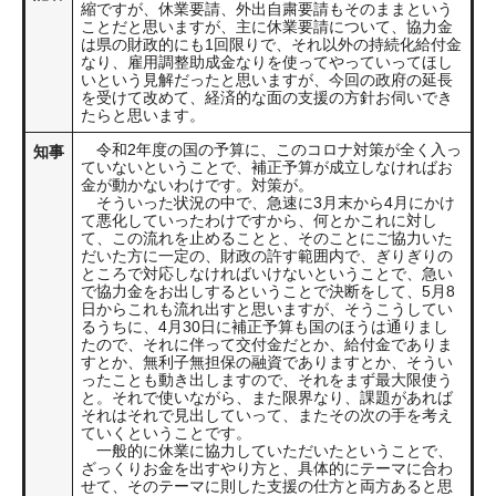
縮ですが、休業要請、外出自粛要請もそのままという
ことだと思いますが、主に休業要請について、協力金
は県の財政的にも1回限りで、それ以外の持続化給付金
なり、雇用調整助成金なりを使ってやっていってほし
いという見解だったと思いますが、今回の政府の延長
を受けて改めて、経済的な面の支援の方針お伺いでき
たらと思います。
令和2年度の国の予算に、このコロナ対策が全く入っ
知事
ていないということで、補正予算が成立しなければお
金が動かないわけです。対策が。
そういった状況の中で、急速に3月末から4月にかけ
て悪化していったわけですから、何とかこれに対し
て、この流れを止めることと、そのことにご協力いた
だいた方に一定の、財政の許す範囲内で、ぎりぎりの
ところで対応しなければいけないということで、急い
で協力金をお出しするということで決断をして、5月8
日からこれも流れ出すと思いますが、そうこうしてい
るうちに、4月30日に補正予算も国のほうは通りまし
たので、それに伴って交付金だとか、給付金でありま
すとか、無利子無担保の融資でありますとか、そうい
ったことも動き出しますので、それをまず最大限使う
と。それで使いながら、また限界なり、課題があれば
それはそれで見出していって、またその次の手を考え
ていくということです。
一般的に休業に協力していただいたということで、
ざっくりお金を出すやり方と、具体的にテーマに合わ
せて、そのテーマに則した支援の仕方と両方あると思