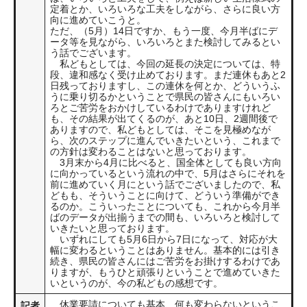
定着とか、いろいろな工夫をしながら、さらに良い方
向に進めていこうと。
ただ、（5月）14日ですか、もう一度、今月半ばにデ
ータ等を見ながら、いろいろとまた検討してみるとい
う話でございます。
私どもとしては、今回の延長の決定については、特
段、違和感なく受け止めております。まだ連休もあと2
日残っておりますし、この連休を何とか、どういうふ
うに乗り切るかということで県民の皆さんにもいろい
ろとご苦労をおかけしているわけでありますけれど
も、その結果が出てくるのが、あと10日、2週間後で
ありますので、私どもとしては、そこを見極めなが
ら、次のステップに進んでいきたいという、これまで
の方針は変わることはないと思っております。
3月末から4月に比べると、国全体としても良い方向
に向かっているという流れの中で、5月はさらにそれを
前に進めていく月にという話でございましたので、私
どもも、そういうことに向けて、どういう準備ができ
るのか。こういったことについても、これから今月半
ばのデータが出揃うまでの間も、いろいろと検討して
いきたいと思っております。
いずれにしても5月6日から7日になって、対応が大
幅に変わるということはありません。基本的には引き
続き、県民の皆さんにはご苦労をお掛けするわけであ
りますが、もうひと頑張りということで進めていきた
いというのが、今の私どもの感想です。
休業要請についても基本、何も変わらないというこ
記者