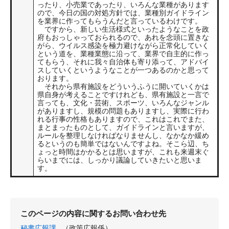
ったり、小売業であったり、いろんな業種があります
ので、今日の国の対処方針では、業種別ガイドライン
を業界に作ってもらうんだと言っているわけです。
ですから、新しい生活様式といったようなことを政
府もおっしゃっておられるので、あれを念頭に置きな
がら、ウイルス感染を極力避けながら正常化していく
という道を、業種業態に沿って、業界で自主的に作っ
てもらう、それに我々自治体も寄り添って、アドバイ
スしていくというようなことが一つあるのかと思って
おります。
それから県有施設をどういうふうに開いていくかは
県自身が考えることですけれども、県有施設と一言で
言っても、文化・芸術、スポーツ、いろんなジャンル
がありますし、規模の問題もありますし、実際に行わ
れる行事の性格もありますので、これはこれでまた、
まとまったものとして、ガイドラインと言いますが、
ルールを整理しなければなりませんし、なかなか緩め
るというのも簡単ではないんですよね。そこら辺、ち
ょっと時間はかかるとは思いますが、これも来週末ぐ
らいまでには、しっかり議論していきたいと思いま
す。
このページの内容に関するお問い合わせ先
秘書広報課
（政策広報係）