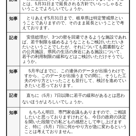
とは、5月31日まで延長される方針でいらっしゃると
いうことでよろしいでしょうか。
とりあえず5月31日まで、岐阜県は特定警戒県とい
知事
うことでありますので、そのまま延長ということで考
えております。
安倍総理が、3つの密を回避できるような施設であれ
記者
ば、若干制限を緩めるようなこともご検討いただいき
たいということでしたが、それについても図書館など
の公共施設、県民の生活の身近にある施設について、
若干の利用制限の緩和などはご検討いただけそうでし
ょうか。
5月半ばまでに、この連休のデータが出揃うわけで
知事
すから、このデータが出揃うまでの間に、そうした工
夫のやり方といったことも並行して、検討を進めてい
きたいと思っております。
記者
直ちに（5月）7日以降に若干の緩和があるとは思わ
ないほうがよろしいでしょうか。
もちろん明日、専門家会議もありますので、ご相談
知事
したいと思っておりますけれども、今日の政府の決定
を聞いた段階での私どもの感想として申し上げます
と、特に（5月）7日に何かやり方が急に変わるという
ことは考えておりません。