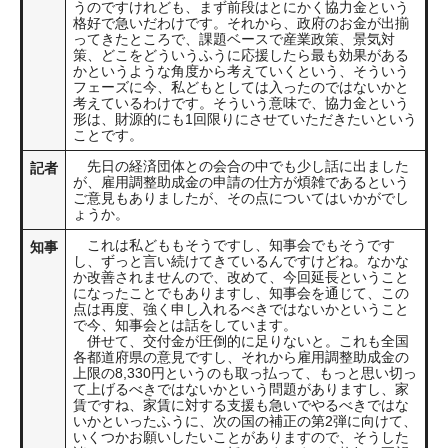
うのですけれども、まず前段はとにかく協力金という
格好で急いだわけです。それから、政府のお金が出揃
ってきたところで、課題ベースで産業政策、景気対
策、どこをどういうふうに応援したら最も効果がある
かというような角度から考えていくという、そういう
フェーズに今、私どもとしては入ったのではないかと
考えているわけです。そういう意味で、協力金という
形は、財源的にも1回限りにさせていただきたいという
ことです。
先日の経済団体との会合の中でも少し話に出ました
記者
が、雇用調整助成金の申請の仕方が煩雑であるという
ご意見もありましたが、その点についてはいかがでし
ょうか。
これは私どももそうですし、知事会でもそうです
知事
し、ずっと言い続けてきているんですけどね。なかな
か改善されませんので、改めて、今回延長ということ
になったことでもありますし、知事会を通じて、この
点は再度、強く申し入れるべきではないかということ
で今、知事会とは話をしています。
併せて、交付金が圧倒的に足りないと。これも全国
各都道府県の意見ですし、それから雇用調整助成金の
上限の8,330円というのも取っ払って、もっと思い切っ
て上げるべきではないかという問題がありますし、家
賃ですね、家賃に対する支援も急いでやるべきではな
いかといったふうに、次の国の補正の第2弾に向けて、
いくつかお願いしたいことがありますので、そうした