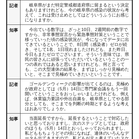
岐阜県がまだ特定警戒都道府県に留まるという決定
記者
もありますけれども、今の岐阜県の感染の状況から考
えて、これは受け止めとしてはどういうふうにお感じ
になりますか。
今出ている数字は、ざっと10日、2週間前の数字で
知事
すから、非常事態宣言から緊急事態対策ということで
移っていった頃の感染状況が、今になってデータに出
てきているということで、8日間（感染者）ゼロが続
き、そして1名、1日現れましたけれども、また昨日、
今日もまたゼロでございます。そういう意味では、県
民の皆さんに頑張っていただいているということの一
つの表れではあると思いますけれども、何と言って
も、この大型連休の結果を、まずはしっかり見極めた
いと。そこまで見極めていきたいということです。
ゴールデンウィークの影響が出てくるのは、見極め
記者
が政府としては（5月）14日に専門家会議をもう一回
開いてということをおっしゃいましたけれども、例え
ば、休業協力要請や外出自粛を、岐阜県としてやる部
分としても、そこまでを判断の時期とするような考え
はおありでしょうか。
当面延長ですから、延長するということで対応した
知事
いと思っておりますし、次のステップとしては、政府
のほうも（5月）14日とおっしゃっておられますし、
私どももちょうどその頃になれば、連休のいろんなデ
ータも出てきますので、私どもが元々考えていたスケ