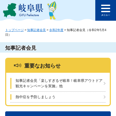
ペ
メ
このページの本文へ
ー
ニ
メ
ジ
ュ
ニ
の
ー
ュ
先
を
ー
頭
飛
トップページ
>
知事記者会見
>
令和2年度
>
知事記者会見（令和2年5月4
日）
で
ば
す
し
。
て
知事記者会見
本
文
へ
重要なお知らせ
知事記者会見「楽しすぎるぞ岐阜！岐阜県アウトドア
観光キャンペーンを実施」他
熱中症を予防しましょう
本