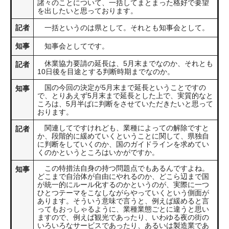
諸々のことについて、一括してまとまった格好で要望
を出したいと思っております。
記者
一括というのは県として。それとも知事会として。
知事
知事会としてです。
休業協力要請の延長は、5月末までなのか、それとも
記者
10日後を目途とする判断時期までなのか。
国の今回の決定が5月末まで延長ということですの
知事
で、とりあえず5月末まで延長とした上で、実質的なと
ころは、5月半ばに判断をさせていただきたいと思って
おります。
関連してですけれども、業種によっての解除ですと
記者
か、段階的に緩めていくということに関して、県独自
に判断をしていくのか、国のガイドラインを求めてい
くのかというところはいかがですか。
この特措法自身の持つ問題点でもあるんですよね。
知事
どこまで自治体が自由にやれるのか、どこら辺まで国
が統一的にルール化するのかというのが、実際に一つ
ひとつテーマをこなしながらやっていくという側面が
あります。そういう意味で言うと、例えば緩めると言
ってもおっしゃるように、業種業態ごとに違うと思い
ますので、例えば観光であったり、いわゆる夜の街の
いろいろなサービスであったり、あるいは製造業であ