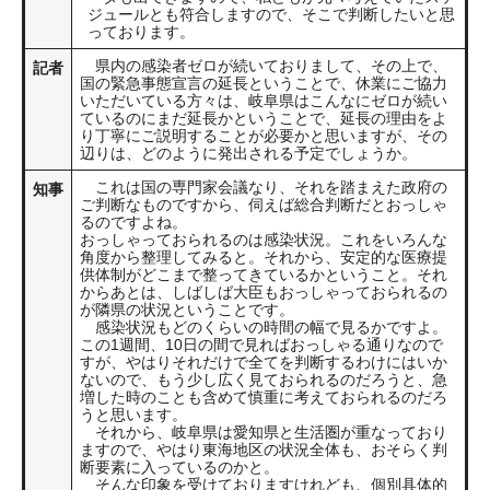
ジュールとも符合しますので、そこで判断したいと思
っております。
県内の感染者ゼロが続いておりまして、その上で、
記者
国の緊急事態宣言の延長ということで、休業にご協力
いただいている方々は、岐阜県はこんなにゼロが続い
ているのにまだ延長かということで、延長の理由をよ
り丁寧にご説明することが必要かと思いますが、その
辺りは、どのように発出される予定でしょうか。
これは国の専門家会議なり、それを踏まえた政府の
知事
ご判断なものですから、伺えば総合判断だとおっしゃ
るのですよね。
おっしゃっておられるのは感染状況。これをいろんな
角度から整理してみると。それから、安定的な医療提
供体制がどこまで整ってきているかということ。それ
からあとは、しばしば大臣もおっしゃっておられるの
が隣県の状況ということです。
感染状況もどのくらいの時間の幅で見るかですよ。
この1週間、10日の間で見ればおっしゃる通りなので
すが、やはりそれだけで全てを判断するわけにはいか
ないので、もう少し広く見ておられるのだろうと、急
増した時のことも含めて慎重に考えておられるのだろ
うと思います。
それから、岐阜県は愛知県と生活圏が重なっており
ますので、やはり東海地区の状況全体も、おそらく判
断要素に入っているのかと。
そんな印象を受けておりますけれども、個別具体的