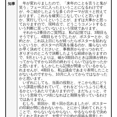
年が変わりましたので、「来年のことを言うと鬼が
知事
笑う」フェーズに入ったということになるわけです
が、今ご紹介したような多くのテーマが次々と控えて
おります。これらを確実にこなしていくと言います
か、実行していくということが、まずは大事かと思っ
ておりますので、現時点で、どうこうコメントすると
いう判断に至っていないという現状であります。
それから2番目のご質問は、私の記憶では、3期目も
そうですし、4期目もそうでしたが、ポスターとか、公
約とか、これ以上日にちが経ったらポスターを貼れな
いというか、ポスターの写真を撮るのか、撮らないの
か早く決めてくださいと、事務所からせっつかれて、
ぎりぎりのところで決断したような経緯がありますの
で、9月というよりは、確か3期目のときは国体が終わ
ってからですから10月の終わりくらいではなかったか
と思います。もしかしたら記憶が間違っているかもし
れませんが、4期目も、私は議会であまり表明したこと
がないものですから、10月に入ってからではなかった
かと思います。
いずれにしても、当面の役割と、そこから先にどう
いう課題が残されていて、それをどういうふうに考え
るかというあたりでありますので、まだちょっと、そ
ういう意味でいつ頃になればと期限を切っているわけ
ではありません。
むしろ、前回か、前々回か忘れましたが、ポスター
の印刷が間に合わないから、とにかく決めてくれとう
ことで、やらないならやらない、やるならやるで決め
てくれと言われて、大慌てで公約の原稿を用意した