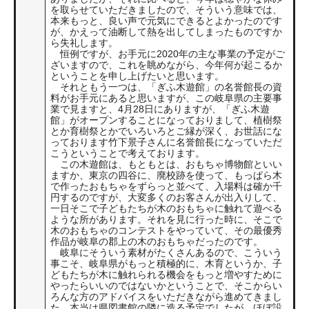
を取らせていただきましたので、そういう意味では、
本来もっと、良い声で元気にできるとよかったのです
が、かえって油断して熱を出してしまったものですか
ら失礼します。
恒例ですが、お手元に2020年の主な事業の予定がご
ざいますので、これを眺めながら、今年何が起こるか
ということを申し上げたいと思います。
それともう一つは、「ぎふ木遊館」の名誉館長の資
料がお手元にあると思いますが、この岐阜県の主要事
業で見ますと、4月28日にありますが、「ぎふ木遊
館」がオープンすることになっておりまして、植樹祭
とか育樹祭とかでいろいろとご縁が深く、お世話にな
っております竹下景子さんに名誉館長になっていただ
こうということで考えております。
この木遊館は、もともとは、おもちゃ博物館といい
ますか、東京の四谷に、廃校跡を使って、もっぱら木
で作ったおもちゃをずらっと並べて、入場料は確か千
円するのですが、大変多くのお客さんが出入りして、
一日そこで子どもたちが木のおもちゃに触れて遊べる
ような所があります。それを見に行った時に、そこで
木のおもちゃのコンテストをやっていて、その最優秀
作品が岐阜の郡上の木のおもちゃだったのです。
岐阜にそういう素材がたくさんあるので、こういう
事こそ、岐阜県がもっと積極的に、木育というか、子
どもたちが木に触れられる機会をもっと増やすために
やったらいいのではないかということで、そこからい
ろんな方のアドバイスをいただきながら進めてきまし
た。本当は県図書館の隣に造る予定でしたが、ほぼ設