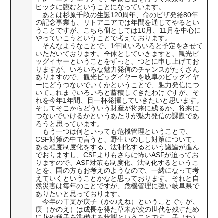
ピックに臨むということになっています。
あとは杉原千畝の生誕120周年、命のビザ発給80年
の記念事業も、リトアニアでは年間を通じてやるとい
うことですが、こちら側としては10月、11月を中心に
やっていこうということで考えております。
そんなようなことで、1年間いろいろと予定をさせて
いただいております。全体としていきますと、観光ビ
ッグイヤーということをずっと、つとに申し上げてお
りますが、いろいろな魅力発信のチャンスがたくさん
ありますので、観光ビッグイヤーを岐阜のビッグイヤ
ーにどうつないでいくかということで、魅力発信につ
いてこれまでいろいろと蓄積してきたわけですが、そ
れを今年1年間、目一杯発揮していきたいと思います。
そしてそこからどういう財産が将来に残るか、将来に
つないでいけるかというあたりが魅力発信の課題であ
ろうと思っています。
もう一つは何といっても危機管理ということで、
CSF対策の中で言うと、野生いのしし対策について、
ある程度制度化をする、法制化するという議論が進ん
でおりますし、CSFよりもさらに怖いASFが迫ってお
りますので、ASF対策も制度化、法制化するというこ
とを、国の方もお考えのようなので、一緒になって考
えていくということかなと思っております。それと自
然災害は毎年のことですが、危機管理に強い岐阜県で
ありたいと思っております。
今年の干支が庚子（かのえね）ということですが、
庚（かのえ）は成長を得た草木が次の世代を残すため
に花や種子を準備する状態ということです。子（ね）