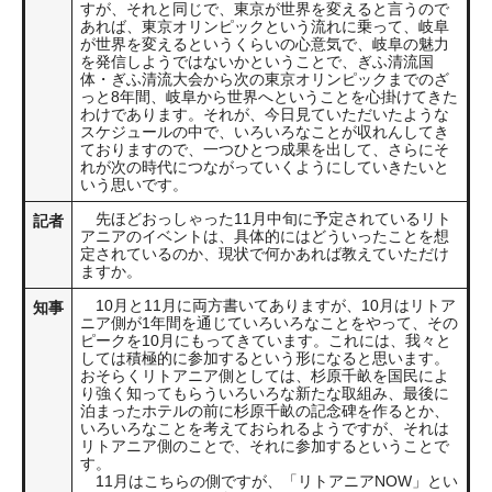
すが、それと同じで、東京が世界を変えると言うので
あれば、東京オリンピックという流れに乗って、岐阜
が世界を変えるというくらいの心意気で、岐阜の魅力
を発信しようではないかということで、ぎふ清流国
体・ぎふ清流大会から次の東京オリンピックまでのざ
っと8年間、岐阜から世界へということを心掛けてきた
わけであります。それが、今日見ていただいたような
スケジュールの中で、いろいろなことが収れんしてき
ておりますので、一つひとつ成果を出して、さらにそ
れが次の時代につながっていくようにしていきたいと
いう思いです。
先ほどおっしゃった11月中旬に予定されているリト
記者
アニアのイベントは、具体的にはどういったことを想
定されているのか、現状で何かあれば教えていただけ
ますか。
10月と11月に両方書いてありますが、10月はリトア
知事
ニア側が1年間を通じていろいろなことをやって、その
ピークを10月にもってきています。これには、我々と
しては積極的に参加するという形になると思います。
おそらくリトアニア側としては、杉原千畝を国民によ
り強く知ってもらういろいろな新たな取組み、最後に
泊まったホテルの前に杉原千畝の記念碑を作るとか、
いろいろなことを考えておられるようですが、それは
リトアニア側のことで、それに参加するということで
す。
11月はこちらの側ですが、「リトアニアNOW」とい