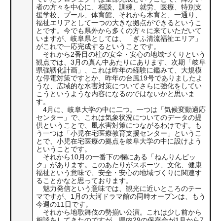
者の方々を中心に、相談、訓練、就労、医療、特別支
援学校、プール、体育館、それから木育と、一通り、
福祉エリアとして一つの大きな拠点ができるというこ
とです。今でも県外から多くの方々に来ていただいて
いますが、岐阜県としては、「ぎふ清流福祉エリア」
がこれで一応完成するということです。
それから2番目の柱の安全・安心の地域づくりという
観点では、3月の真ん中あたりにあります、次期「岐阜
県強靱化計画」、これは昨年の経験に鑑みて、大規模
な停電対策ですとか、昨年の台風19号でありましたよ
うな、広域的な水害対策についてさらに強化をしてい
こうというような内容になるのではないかと思いま
す。
4月に、岐阜大学の中に二つ。一つは「気候変動適応
センター」で、これは気象状況についてのデータの提
供ということで、風水害対策につながるわけです。も
う一つは「小児在宅医療教育支援センター」というこ
とで、小児在宅医療の拠点を岐阜大学の中に設けよう
ということです。
それから10月の一番下の欄にある「ねんりんピッ
ク」があります。このあたりがスポーツ、文化、健康
福祉という意味で、安全・安心の地域づくりに関連す
ることかなと思っております。
魅力発信という意味では、観光に近いところのテー
マですが、1月の大河ドラマ館の同時オープンは、もう
今週の11日です。
それから地歌舞伎の勢揃い公演。これは少し前から
相談をしてきたのですが、県内29の保存会が1月から7