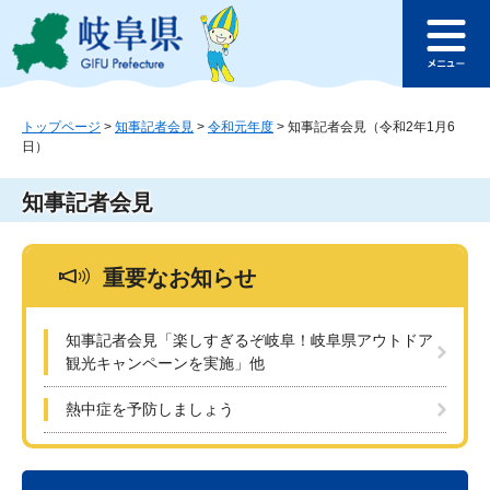
ペ
メ
このページの本文へ
ー
ニ
メ
ジ
ュ
ニ
の
ー
ュ
先
を
ー
頭
飛
トップページ
>
知事記者会見
>
令和元年度
>
知事記者会見（令和2年1月6
日）
で
ば
す
し
。
て
知事記者会見
本
文
へ
重要なお知らせ
知事記者会見「楽しすぎるぞ岐阜！岐阜県アウトドア
観光キャンペーンを実施」他
熱中症を予防しましょう
本