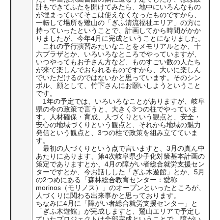
計もできてふたを開けてみたら、地中にいろんなもの
が埋まっていてそこは使えなくなったものですから、
一転して場所を鷺山の「ぎふ清流福祉エリア」の方に
持っていったということで、計画してから時間がかか
りましたが、今年4月に完成ということになりました。
これの予行演習みたいなことをメモリアルとか、十
六プラザとか、いろいろなところでやっていますが、
いつやってもお子さん方など、ものすごい数の人たち
が来て楽しんでおられるものですから、大いに楽しん
でいただけるのではないかと思っています。そのシン
ボル、顔として、竹下さんにお願いしようということ
です。
1年の予定では、いろいろなことがありますが、岐阜
県の今の政策で言うと、大きく3つの柱でやっていま
す。人材確保・育成、人づくりという観点と、安全・
安心の地域づくりという観点と、それから地域の魅力
発信という観点と、3つの柱で政策を組み立てていま
す。
最初の人づくりという点で言いますと、3月の真ん中
あたりにあります、第4次岐阜県少子化対策基本計画の
策定でありますとか、4月の障がい者総合就労支援セン
ターですとか、今お話しした「ぎふ木遊館」とか、5月
の2つめにある「森林総合教育センター：愛称
morinos（モリノス）」のオープンといったところが、
人づくりに関わる出来事かと思っております。
ちなみに4月に「障がい者総合就労支援センター」と
「ぎふ木遊館」が完成しますと、鷺山エリアで予定し
ていたプロジェクトは全部完成ということで、障がい