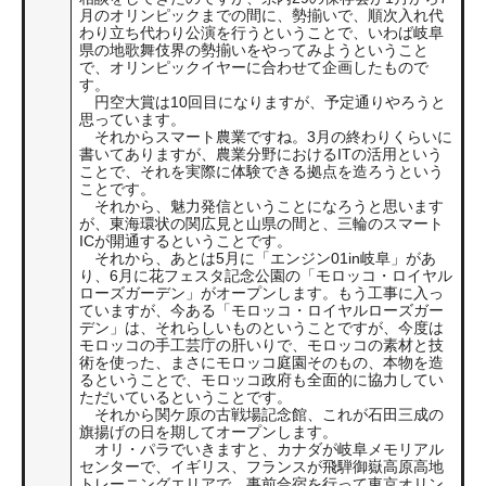
月のオリンピックまでの間に、勢揃いで、順次入れ代
わり立ち代わり公演を行うということで、いわば岐阜
県の地歌舞伎界の勢揃いをやってみようということ
で、オリンピックイヤーに合わせて企画したもので
す。
円空大賞は10回目になりますが、予定通りやろうと
思っています。
それからスマート農業ですね。3月の終わりくらいに
書いてありますが、農業分野におけるITの活用という
ことで、それを実際に体験できる拠点を造ろうという
ことです。
それから、魅力発信ということになろうと思います
が、東海環状の関広見と山県の間と、三輪のスマート
ICが開通するということです。
それから、あとは5月に「エンジン01in岐阜」があ
り、6月に花フェスタ記念公園の「モロッコ・ロイヤル
ローズガーデン」がオープンします。もう工事に入っ
ていますが、今ある「モロッコ・ロイヤルローズガー
デン」は、それらしいものということですが、今度は
モロッコの手工芸庁の肝いりで、モロッコの素材と技
術を使った、まさにモロッコ庭園そのもの、本物を造
るということで、モロッコ政府も全面的に協力してい
ただいているということです。
それから関ケ原の古戦場記念館、これが石田三成の
旗揚げの日を期してオープンします。
オリ・パラでいきますと、カナダが岐阜メモリアル
センターで、イギリス、フランスが飛騨御嶽高原高地
トレーニングエリアで、事前合宿を行って東京オリン