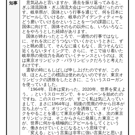
意気込みと言いますか、過去を振り返ってみると、
知事
ぎふ清流国体・ぎふ清流大会は一つの山場だったので
す。岐阜県が、国体という行事を通じて、何を日本に
アピールしていけるか、岐阜のアイデンティティーを
どう磨いていけるかということを一つの課題にして、
国体に向けて、国体そのもの以外にも、いろいろなこ
とをやろうとした経緯があります。
国体が終わったところで、一過性の行事ではなし
に、それを次にどうつないでいくかというときに、ず
っと眺め渡して、そんなに遠くもなく、且つそんなに
近くもないタイミングで、さらに、そこで辿り着いた
岐阜県の発信力を高めていくチャンスというのは、次
は東京オリンピック・パラリンピックだろうと考えた
わけです。
選挙の時にもしばしば申し上げたのですが、この
頃、ほとんどこの標語は使われないのですが、東京オ
リンピックの誘致をしたときに、こういうスローガン
を使っていました。
「1964年、日本は変わった。2020年、世界を変えよ
う。」というスローガンで、キャンペーンを始めたの
ですね。このスローガンが、すごく私は気に入ってい
まして、まさに1964年は、戦後の荒廃の中から日本が
立ち上がって、オリンピックを誘致して、オリンピッ
クをやることを通じて東京が変わっていき、次の東京
オリンピックは、そこからさらに発展した東京こそ
が、世界に何かを積極的にアピールをしてくという
か、働きかけていくとになるという意味です。
「変える」という言葉は非常に強い言葉だと思いま