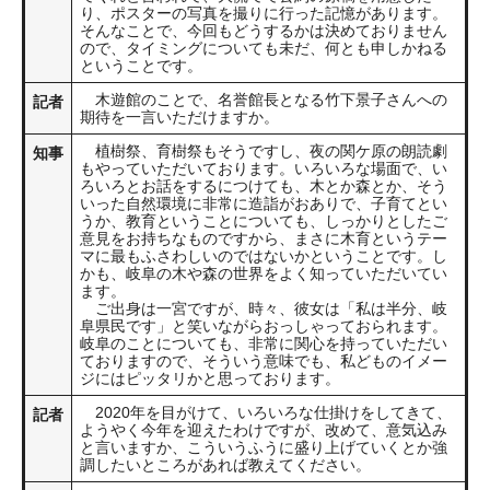
り、ポスターの写真を撮りに行った記憶があります。
そんなことで、今回もどうするかは決めておりません
ので、タイミングについても未だ、何とも申しかねる
ということです。
木遊館のことで、名誉館長となる竹下景子さんへの
記者
期待を一言いただけますか。
植樹祭、育樹祭もそうですし、夜の関ケ原の朗読劇
知事
もやっていただいております。いろいろな場面で、い
ろいろとお話をするにつけても、木とか森とか、そう
いった自然環境に非常に造詣がおありで、子育てとい
うか、教育ということについても、しっかりとしたご
意見をお持ちなものですから、まさに木育というテー
マに最もふさわしいのではないかということです。し
かも、岐阜の木や森の世界をよく知っていただいてい
ます。
ご出身は一宮ですが、時々、彼女は「私は半分、岐
阜県民です」と笑いながらおっしゃっておられます。
岐阜のことについても、非常に関心を持っていただい
ておりますので、そういう意味でも、私どものイメー
ジにはピッタリかと思っております。
2020年を目がけて、いろいろな仕掛けをしてきて、
記者
ようやく今年を迎えたわけですが、改めて、意気込み
と言いますか、こういうふうに盛り上げていくとか強
調したいところがあれば教えてください。