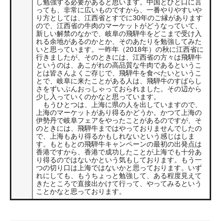
し勉強する必要があると思います。中国とひと口に言
っても、非常に広いものですから、一番やりやすいや
り方としては、江西省とすでに30年のご縁があります
ので、江西省の牛肉のマーケットがどうなっていて、
新しい解禁のなかで、岐阜の飛騨牛をどこまで受け入
れる余地があるのかとか、そのあたりを勉強してみた
いと思っています。一昨年（2018年）の秋に江西省に
行きましたが、そのときには、江西省の方々は飛騨牛
というのは、あこがれの高品質な牛肉であるというこ
とは皆さんよくご存じで、飛騨牛を食べたいというこ
とで、岐阜に来たことがある人は、飛騨牛のすばらし
さをずいぶんおっしゃっておられました。その辺から
少し入っていくのかなと思っています。
もうひとつは、上海に県の人を出していますので、
上海のマーケットがあり得るかどうか。かつて上海の
伊勢丹で岐阜フェアをやったことがあるのですが、そ
のときには、飛騨牛まではやっておりませんでしたの
で、上海もあり得るかもしれないという感じはしま
す。もともとの飛騨牛キャンペーンの最初の出発点は
香港ですから、香港で成功したことが上海でも十分あ
り得るのではないかという気もしております。もう一
つの切り口は上海ではないかと思っております。いず
れにしても、もうちょっと勉強して、ある程度見えて
きたところで直接出かけて行って、やってみるという
ことかなと思っております。