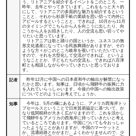
う、リトアニアを紹介するイベントをこのところ、一
昨年、去年とやってきています。これをもっと大々的
にして、リトアニアの多面的な魅力を紹介するという
ことと、それから杉原千畝の業績を思い切って内外に
アピールするということと、できれば、10月から11月
のタイミングでこちらから人を向こうに出したり、向
こうから人をお招きしたり、人の交流も思い切ってや
りたいと思っています。
リトアニアは歌と踊りの国というか、ユネスコの無
形文化遺産になっている民族舞踊がありますが、その
ような方々がこのところ岐阜を覗いていただいていま
すので、それを大型化して交流ができれば、というよ
うなこととか、子どもたちの交流も、できれば八百津
町とも相談しながらやっていきたいと思っておりま
す。
昨年12月に中国への日本産和牛の輸出が解禁になっ
記者
たかと思います。知事は、日頃から飛騨牛の振興に力
を入れていらっしゃいます。今後の中国への輸出政策
についてどのようにお考えでしょうか。
今年は、5月の欄にあるように、アメリカ西海岸トッ
知事
プセールスということで日米貿易協定に基づいて、か
なり低関税枠が大きく広がりますので、これを活かし
て飛騨牛をアメリカの西海岸に持っていきたいと考え
ているところであります。中国についても今おっしゃ
ったようなことがありますが、中国のマーケットと
か、流通経路とかがまだ、よくわかりませんので、少