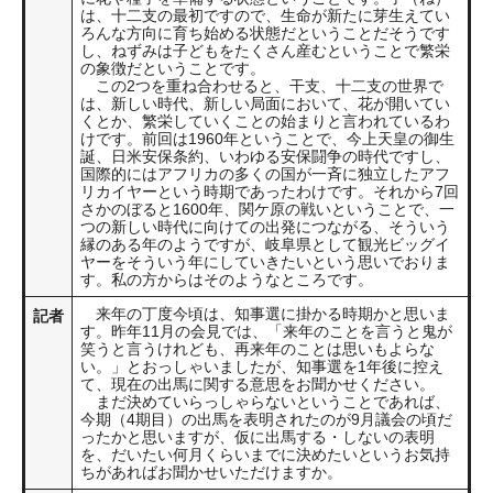
は、十二支の最初ですので、生命が新たに芽生えてい
ろんな方向に育ち始める状態だということだそうです
し、ねずみは子どもをたくさん産むということで繁栄
の象徴だということです。
この2つを重ね合わせると、干支、十二支の世界で
は、新しい時代、新しい局面において、花が開いてい
くとか、繁栄していくことの始まりと言われているわ
けです。前回は1960年ということで、今上天皇の御生
誕、日米安保条約、いわゆる安保闘争の時代ですし、
国際的にはアフリカの多くの国が一斉に独立したアフ
リカイヤーという時期であったわけです。それから7回
さかのぼると1600年、関ケ原の戦いということで、一
つの新しい時代に向けての出発につながる、そういう
縁のある年のようですが、岐阜県として観光ビッグイ
ヤーをそういう年にしていきたいという思いでおりま
す。私の方からはそのようなところです。
来年の丁度今頃は、知事選に掛かる時期かと思いま
記者
す。昨年11月の会見では、「来年のことを言うと鬼が
笑うと言うけれども、再来年のことは思いもよらな
い。」とおっしゃいましたが、知事選を1年後に控え
て、現在の出馬に関する意思をお聞かせください。
まだ決めていらっしゃらないということであれば、
今期（4期目）の出馬を表明されたのが9月議会の頃だ
ったかと思いますが、仮に出馬する・しないの表明
を、だいたい何月くらいまでに決めたいというお気持
ちがあればお聞かせいただけますか。