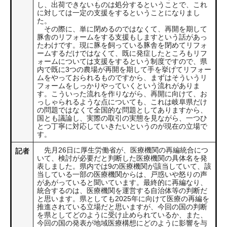
し、出荷できないものは処分するということで、これ
に対しては一定の支援をするということになりまし
た。
その際に、単に閉めるのではなくて、再開を期して
豚舎のリフォームをする支援もしますという話があっ
たわけです。現に豚を飼っている豚舎を閉めてリフォ
ームするだけではなくて、既に発症したところもリフ
ォームについては支援をするという制度ですので、県
内で既に3つの農場が再開を期して手を挙げてリフォー
ムをやっておられるものですから、まずはそういうリ
フォームをしっかりやっていくという流れがありま
す。こういった流れを作りながら、再開に向けて、お
っしゃられるような点についても、これは岐阜県だけ
の問題ではなくて全国的な問題としてありますから、
国とも議論し、実際の取引の実態を見ながら、一つひ
とつ丁寧に対応していきたいというのが現在の立場で
す。
先月26日に厚生労働省が、医療機関の再編統合につ
記者
いて、検討が必要だと判断した医療機関の具体名を発
表しました。県内では9の医療機関が該当していて、該
当している一部の医療機関からは、戸惑いや怒りの声
があがっていると聞いています。最終的に再編なり、
統合するのは、医療機関を運営する自治体等の判断だ
と思います。県としても2025年に向けて医療の再編を
推進されている立場だと思いますが、今回の国の判断
を県としてどのように受け止められているか、また、
今回の国の発表が地域医療構想にどのように影響を与