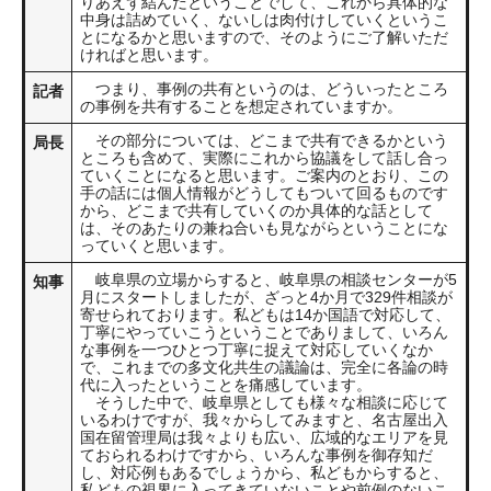
りあえず結んだということでして、これから具体的な
中身は詰めていく、ないしは肉付けしていくというこ
とになるかと思いますので、そのようにご了解いただ
ければと思います。
つまり、事例の共有というのは、どういったところ
記者
の事例を共有することを想定されていますか。
その部分については、どこまで共有できるかという
局長
ところも含めて、実際にこれから協議をして話し合っ
ていくことになると思います。ご案内のとおり、この
手の話には個人情報がどうしてもついて回るものです
から、どこまで共有していくのか具体的な話として
は、そのあたりの兼ね合いも見ながらということにな
っていくと思います。
岐阜県の立場からすると、岐阜県の相談センターが5
知事
月にスタートしましたが、ざっと4か月で329件相談が
寄せられております。私どもは14か国語で対応して、
丁寧にやっていこうということでありまして、いろん
な事例を一つひとつ丁寧に捉えて対応していくなか
で、これまでの多文化共生の議論は、完全に各論の時
代に入ったということを痛感しています。
そうした中で、岐阜県としても様々な相談に応じて
いるわけですが、我々からしてみますと、名古屋出入
国在留管理局は我々よりも広い、広域的なエリアを見
ておられるわけですから、いろんな事例を御存知だ
し、対応例もあるでしょうから、私どもからすると、
私どもの視界に入ってきていないことや前例のないこ