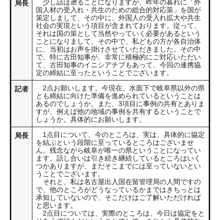
少し話は遡ることになりますが、昨年の暮れに「外
局長
国人材の受入れ・共生のための総合的対応策」を国が
策定しまして、その中に、外国人の受入れ拡大や共生
社会の実現という項目が含まれております。従って、
それは国の策として当然やっていく必要があるという
ことになりまして、その中で、私どもの方が各自治体
に、当初はお声を掛けさせていただきました。その中
で、特に古田知事が、非常に積極的にご対応いただい
て、古田知事のイニシアチブもあって、今回の連携協
定の締結に至ったということでございます。
2点お願いします。今現在、水面下で岐阜県以外の県
記者
とも締結に向けた準備を進められているということは
あるのでしょうか。また、3項目に事例の共有とありま
すが、例えば他の地域の事例を共有するということで
しょうか。具体的にお願いします。
1点目について、今のところは、実は、具体的に協定
局長
を結ぶという段階に至っているところはございませ
ん。残念ながら岐阜が唯一の県ということになってい
ます。話し合いは引き続き継続しているところはいく
つかありますが、まだそこまでには至っていないとい
うことでございます。
それと、私は名古屋出入国在留管理局の人間ですの
で、他のところがどうなっているかまではきちっとは
承知していないので、そこだけはご了解いただければ
と思います。
2点目については、実際のところは、今日は協定をと