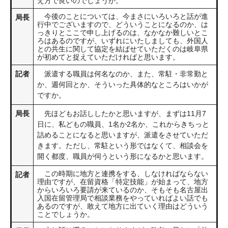
え方で良いのでしょうか。
今後のことについては、今まさにいろいろと話が進
局長
行中でございますので、どういうことになるのか、は
っきりとここで申し上げるのは、なかなか難しいとこ
ろはあるのですが、いずれにいたしましても、外国人
との共生に関して協定を結ばせていただくのは岐阜県
が初めてと捉えていただければと思います。
記者
派遣する職員は何名なのか、また、常駐・非常勤と
か、週何回とか、そういった具体的なところはいかが
ですか。
局長
先ほどもお話ししたかと思いますが、まずは11月7
日に、私どもの職員、1名か2名か、これからきちっと
詰めることになると思いますが、派遣をさせていただ
きます。ただし、常駐という形ではなくて、相談会を
開く都度、職員が伺うという形になるかと思います。
この時期に地方と連携をする、しなければならない
記者
理由ですが、在留資格「特定技能」が始まって、地方
からいろいろ要請が来ているのか、そもそも名古屋出
入国在留管理局で相談業務をやっていればよい話でも
あるのですが、敢えて地方に出ていく理由はどういう
ことでしょうか。