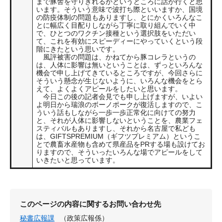
まで豚舎を守りきれるかというところに話が行くと思
います。そういう意味で波打ち際といいますか、国境
の防疫体制の問題もありますし、とにかくいろんなこ
とに幅広く目配りしながら丁寧に取り組んでいく中
で、ひとつのワクチン接種という選択肢をいただい
て、これを有効にスピーディーにやっていくという段
階にきたという思いです。
風評被害の問題は、かねてから豚コレラというの
は、人体に影響は無いということは、ずっといろんな
機会で申し上げてきているところですが、今回さらに
そういう懸念が生じないように、いろんな機会をとら
えて、よくよくアピールをしたいと思います。
今日この後の記者会見でも申し上げますが、いよい
よ明日から瑞浪のボーノポークが復活しますので、こ
ういう話もしながら一歩一歩正常化に向けての努力
と、それが人体に影響しないということを、農業フェ
スティバルもありますし、それから名古屋で私ども
は、GIFTSPREMIUM（ギフツプレミアム）というこ
とで農畜水産物も含めて県産品をPRする場も設けてお
りますので、そういったいろんな場でアピールをして
いきたいと思っています。
このページの内容に関するお問い合わせ先
秘書広報課
（政策広報係）