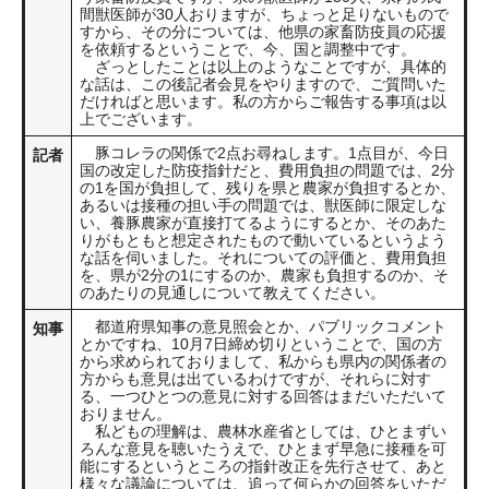
間獣医師が30人おりますが、ちょっと足りないもので
すから、その分については、他県の家畜防疫員の応援
を依頼するということで、今、国と調整中です。
ざっとしたことは以上のようなことですが、具体的
な話は、この後記者会見をやりますので、ご質問いた
だければと思います。私の方からご報告する事項は以
上でございます。
豚コレラの関係で2点お尋ねします。1点目が、今日
記者
国の改定した防疫指針だと、費用負担の問題では、2分
の1を国が負担して、残りを県と農家が負担するとか、
あるいは接種の担い手の問題では、獣医師に限定しな
い、養豚農家が直接打てるようにするとか、そのあた
りがもともと想定されたもので動いているというよう
な話を伺いました。それについての評価と、費用負担
を、県が2分の1にするのか、農家も負担するのか、そ
のあたりの見通しについて教えてください。
都道府県知事の意見照会とか、パブリックコメント
知事
とかですね、10月7日締め切りということで、国の方
から求められておりまして、私からも県内の関係者の
方からも意見は出ているわけですが、それらに対す
る、一つひとつの意見に対する回答はまだいただいて
おりません。
私どもの理解は、農林水産省としては、ひとまずい
ろんな意見を聴いたうえで、ひとまず早急に接種を可
能にするというところの指針改正を先行させて、あと
様々な議論については、追って何らかの回答をいただ