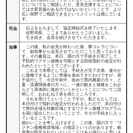
とについてもご相談したり、意見交換することについ
ては大変意義があるのではないかということで、より
広い視野でご相談できるというメリットは感じていま
す。
以上をもちまして、協定締結式を終了いたします。
司会
佐野局長、ここまでありがとうございました。
引き続き、会見を続けさせていただきます。
この後、私の会見が終わった後、豚コレラについ
知事
て、副知事から会見させていただこうと思っておりま
す。その趣旨は、本日、国の方で手続きが完了して、
予防的ワクチン接種を可能とする防疫指針の改定が行
われたということでございます。
これまで本県としては、手続きが完了次第、速やか
に接種できるように準備を進めてきたわけですが、若
干並行して、今日午前中、改めて県内農家の方々、と
畜・流通関係者の方々に、一連の動きと接種をこれか
らどう具体的に進めていくかということについてご説
明して、おおむね了承を得たところです。
それを受けてということですが、私どもとしては、
本日付けで指針の改定が行われましたので、本日付け
で県内全域を対象区域とするワクチン接種プログラム
を国に提出したいということで、今その手続きに入っ
ているところです。
細かいことを申し上げますと、この後、国の方で「ワ
クチン接種推奨地域」の指定というのがあります。岐
阜県が指定されないということはあり得ないと思いま