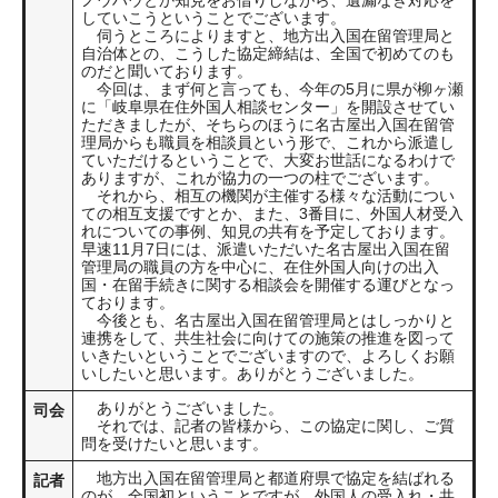
ノウハウとか知見をお借りしながら、遺漏なき対応を
していこうということでございます。
伺うところによりますと、地方出入国在留管理局と
自治体との、こうした協定締結は、全国で初めてのも
のだと聞いております。
今回は、まず何と言っても、今年の5月に県が柳ヶ瀬
に「岐阜県在住外国人相談センター」を開設させてい
ただきましたが、そちらのほうに名古屋出入国在留管
理局からも職員を相談員という形で、これから派遣し
ていただけるということで、大変お世話になるわけで
ありますが、これが協力の一つの柱でございます。
それから、相互の機関が主催する様々な活動につい
ての相互支援ですとか、また、3番目に、外国人材受入
れについての事例、知見の共有を予定しております。
早速11月7日には、派遣いただいた名古屋出入国在留
管理局の職員の方を中心に、在住外国人向けの出入
国・在留手続きに関する相談会を開催する運びとなっ
ております。
今後とも、名古屋出入国在留管理局とはしっかりと
連携をして、共生社会に向けての施策の推進を図って
いきたいということでございますので、よろしくお願
いしたいと思います。ありがとうございました。
ありがとうございました。
司会
それでは、記者の皆様から、この協定に関し、ご質
問を受けたいと思います。
地方出入国在留管理局と都道府県で協定を結ばれる
記者
のが、全国初ということですが、外国人の受入れ・共