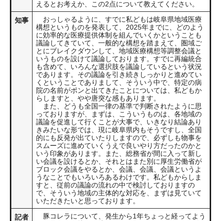
えるとお考えか、この2点について教えてください。
おっしゃるように、すでに私どもは岐阜県地域医療
知事
構想というものを発表して、2025年までに、どのよう
に効率的な医療提供体制を組んでいくかということも
議論してきていて、一般的な構想を踏まえて、圏域ご
とにブレイクダウンして、地域医療構想等調整会議と
いうものを設けて議論しております。すでに再編統合
も含めて、いろんな選択肢を議論しているという状況
であります。その議論を引き続きしっかりと進めてい
くということでありまして、そういう中で、特定の病
院の名前がポンと出てきたことについては、私どもか
らしますと、やや唐突な感もあります。
また、どうも全国一律の基準で判断されたように思
っておりますが、まずは、こういうものは、各地域の
議論を促進して行くことが大事で、いきなり結論あり
きみたいな形では、現に岐阜県内もそうですし、全国
的にも反発が出ていたりしますので、必ずしも物事を
スムーズに進めていくうえで良いやり方だったのかと
いう印象があります。また、総務省が間に入って新し
い会議を設けるとか、それとはまた別に厚生労働省が
ブロック会議をやるとか、会議、会議、会議というよ
うなことでもいろいろあるわけです。私どもからしま
すと、従前の議論の流れの中で検討しておりますの
で、そういう地域の主体的な対応を、まずは見ていて
いただきたいと思っております。
豚コレラについて、発生から1年ちょっと経ってよう
記者