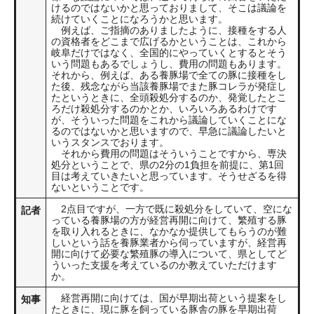
けるのではないかと思っておりまして、そこは議論を
続けていくことになろうかと思います。
例えば、ご指摘のありましたように、接種をする人
の資格者をどこまで広げるかということは、これから
岐阜だけではなく、全国的にやっていくとするとそう
いう問題もあるでしょうし、費用の問題もあります。
それから、例えば、ある養豚場で全ての豚に接種をし
た後、残念ながら当該養豚場でまた豚コレラが発症し
たというときに、全頭殺処分するのか、発覚したとこ
ろだけ殺処分するのかとか、いろいろあるわけです
が、そういった問題をこれから議論していくことにな
るのではないかと思いますので、早急に議論したいと
いうスタンスでおります。
それから費用の問題はそういうことですから、専決
処分ということで、県の2分の1負担を前提に、第1回
目は考えていきたいと思っています。そうせざるを得
ないということです。
2点目ですが、一方で既に殺処分をしていて、空にな
記者
っている養豚場の方が経営再開に向けて、繁殖する豚
を取り入れるときに、なかなか提供してもらうのが難
しいという話を養豚業者から伺っていますが、経営再
開に向けて必要な繁殖豚の導入について、県としてど
ういった支援を考えているのか教えていただけます
か。
経営再開に向けては、国が早期出荷という提案をし
知事
たときに、現に豚を飼っている豚舎の豚を早期出荷