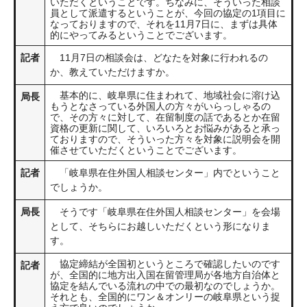
いただくということです。ちなみに、そういった相談
員として派遣するということが、今回の協定の1項目に
なっておりますので、それを11月7日に、まずは具体
的にやってみるということでございます。
記者
11月7日の相談会は、どなたを対象に行われるの
か、教えていただけますか。
基本的に、岐阜県に住まわれて、地域社会に溶け込
局長
もうとなさっている外国人の方々がいらっしゃるの
で、その方々に対して、在留制度の話であるとか在留
資格の更新に関して、いろいろとお悩みがあると承っ
ておりますので、そういった方々を対象に説明会を開
催させていただくということでございます。
記者
「岐阜県在住外国人相談センター」内でということ
でしょうか。
局長
そうです「岐阜県在住外国人相談センター」を会場
として、そちらにお越しいただくという形になりま
す。
協定締結が全国初というところで確認したいのです
記者
が、全国的に地方出入国在留管理局が各地方自治体と
協定を結んでいる流れの中での最初なのでしょうか。
それとも、全国的にワン＆オンリーの岐阜県という捉