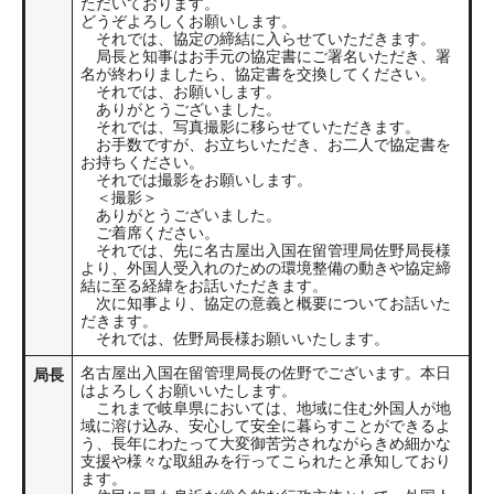
ただいております。
どうぞよろしくお願いします。
それでは、協定の締結に入らせていただきます。
局長と知事はお手元の協定書にご署名いただき、署
名が終わりましたら、協定書を交換してください。
それでは、お願いします。
ありがとうございました。
それでは、写真撮影に移らせていただきます。
お手数ですが、お立ちいただき、お二人で協定書を
お持ちください。
それでは撮影をお願いします。
＜撮影＞
ありがとうございました。
ご着席ください。
それでは、先に名古屋出入国在留管理局佐野局長様
より、外国人受入れのための環境整備の動きや協定締
結に至る経緯をお話いただきます。
次に知事より、協定の意義と概要についてお話いた
だきます。
それでは、佐野局長様お願いいたします。
名古屋出入国在留管理局長の佐野でございます。本日
局長
はよろしくお願いいたします。
これまで岐阜県においては、地域に住む外国人が地
域に溶け込み、安心して安全に暮らすことができるよ
う、長年にわたって大変御苦労されながらきめ細かな
支援や様々な取組みを行ってこられたと承知しており
ます。