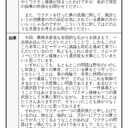
やくワクチン接種が決まったわけですが、改めて現在
の知事の所感をお聞かせください。
また、ワクチンを打った豚の流通に関して、風評と
いうか消費者の方の反応を気にされている農家の方が
いらっしゃるのですが、こういう方に対してはどのよ
うな支援をお考えかお聞かせください。
今回、農林水産省も全国的な広がりを踏まえて、一
知事
歩踏み込んでいただいたということで、しかもこのと
ころ非常にスピーディーに議論も対応も進めて来てい
ただいているので、私どももこれに合せて、スピーデ
ィーにワクチン接種という選択肢を大事にしていきた
いと思っています。
いずれにしても、もともとこの問題は野生のいのし
し対策と、個々の豚舎、そこにいる豚をどう守ってい
くかということは、車の両輪で、非常に時間のかか
る、かつ蔓延して行く中で、どのようにこれを制御で
きるかという大変難しい問題であります。あるひとつ
の選択肢ですべてがおしまいになって、一件落着とい
うことではありませんので、ワクチン接種も一つの選
択肢として大事に実行しながら、まだまだやることは
たくさんありますので、そういったことも抜かりなく
やっていきたいと思っております。
それから、ワクチンが一つの選択肢だと申し上げて
いるのは、例えば、端的には、万が一にアフリカ豚コ
レラが入ってくるようなことがあれば、ワクチンの問
題はすっ飛んでしまうわけでありまして、むしろどこ