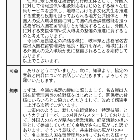
住民に最も身近な総合的な行政主体として、外国人
に対して情報提供や相談対応をはじめとする様々な住
民サービスを提供し、地域における多文化共生を推進
する重要な役割を担っておられる地方公共団体と、外
国人の受入環境整備に関して国の総合調整機能を担う
法務省出入国在留管理庁とが連携することは、外国人
に対する支援体制や受入環境の整備の推進に資するも
のと考えております。
今回の連携協定の締結を機に、岐阜県と法務省名古
屋出入国在留管理局が連携・協力を深め、地域におけ
る外国人の受入環境が更に整備されることを期待して
おります。
以上でございます。
ありがとうございました。次に、知事より、協定の
司会
意義と内容についてお話しいただきます。よろしくお
願いいたします。
まずは、今回の協定の締結に際しまして、名古屋出入
知事
国在留管理局長の佐野様をはじめとして、関係者の皆
様にいろいろとご協力いただきまして、改めて感謝申
し上げる次第でございます。
ご案内のように、新しい在留資格の「特定技能」と
いうカテゴリーが、この4月からスタートしておりまし
て、外国人の方々が県内の産業活動、経済活動の担い
手として参加していただく余地がさらに広がった訳で
あります。そういう意味で、共生社会の広がりの中
で、名古屋出入国在留管理局の持っておられる様々な