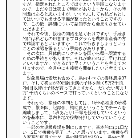
すが、指定されたところで出すという手順になります
ので、まだ今日は夜まで時間がありますから、その時
間差はあると思いますが、いずれにしても私どもとし
てはいつでも出せる準備が整ったということですの
で、この後、詳細について副知事から会見をさせてい
ただきます。
それで今後、接種の開始を急ぐわけですが、手続き
的には私どもの用意するプログラムを農林水産省の方
で確認するといいますか、これで行きましょうという
ことの確認を得るという手続きがあります。
その次に、具体的にワクチンを国から県へ譲渡する
ための手続きがあります。それが終われば、早ければ
といいますか、できるだけ早くということを考えてお
りますので、今月中にも接種を開始したいと考えてい
ます。
対象農場は愛玩も含めて、県内すべての養豚農場37
戸、そして初回が30日齢未満の子豚を除く5万2千頭、
2回目以降は子豚が育ってきますから、だいたい毎月1
万1千頭くらいのペースで打っていくということになり
ます。
それから、接種の体制としては、1班5名程度の班構
成で、獣医師、記録係、補助員ということでチームを
編成しまして、1班あたり1千頭を接種していくという
のを基本に、県内各地で役割分担してやっていこうと
いうことです。
一部の大規模農場を別にしますと、基本的には1日な
いし2日で接種を完了したいと思っています。接種を行
う家畜防疫員ですが、県の獣医師が150人、県内の民