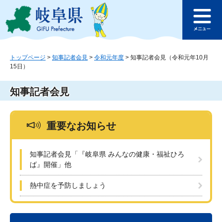
ペ
メ
このページの本文へ
ー
ニ
メ
ジ
ュ
ニ
の
ー
ュ
先
を
ー
頭
飛
トップページ
>
知事記者会見
>
令和元年度
>
知事記者会見（令和元年10月
15日）
で
ば
す
し
。
て
知事記者会見
本
文
へ
重要なお知らせ
知事記者会見「『岐阜県 みんなの健康・福祉ひろ
ば』開催」他
熱中症を予防しましょう
本