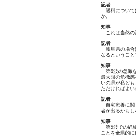
記者
過料については
か。
知事
これは当然の流
記者
岐阜県の場合は
なるということ
知事
第6波の急激な
最大限の危機感
いの県が私ども
ただければよい
記者
自宅療養に関し
者が出るかもし
知事
第5波での経験
ことを全県的に