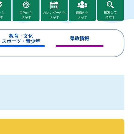
検索して
から
目的から
カレンダーから
組織から
さがす
す
さがす
さがす
さがす
教育・文化
県政情報
スポーツ・青少年
閉
閉
じ
じ
る
る