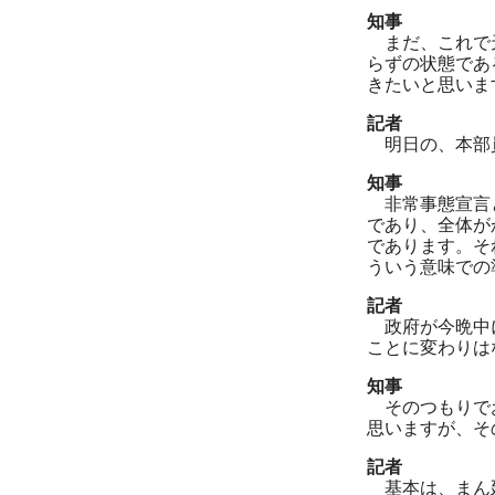
知事
まだ、これで天
らずの状態であ
きたいと思いま
記者
明日の、本部員
知事
非常事態宣言と
であり、全体が
であります。そ
ういう意味での
記者
政府が今晩中に
ことに変わりは
知事
そのつもりでお
思いますが、そ
記者
基本は、まん延