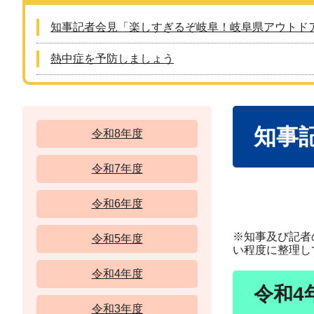
知事記者会見「楽しすぎるぞ岐阜！岐阜県アウトド
熱中症を予防しましょう
本
知事
文
令和8年度
令和7年度
令和6年度
※知事及び記者
令和5年度
い程度に整理し
令和4年度
令和4
令和3年度