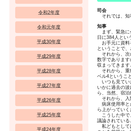
司会
令和2年度
それでは、知事
知事
令和元年度
まず、緊急に会
日に384人と
平成30年度
お手元に資料を
ということで、
それから、次の
平成29年度
数字であります
収まってきます
それから、重症
平成28年度
ベル4というこ
いつも見ていた
平成27年度
いかに過去の波
ら、当然、宿泊
それから、入院
平成26年度
病床使用率とか
ら上がっていく
平成25年度
こうした中で、
議論されている
私どもとしては
平成24年度