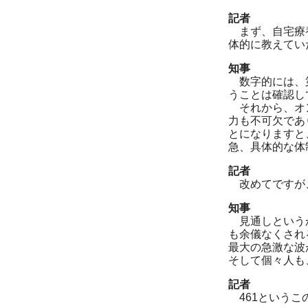
記者
まず、自宅療養
体的に教えてい
知事
数字的には、
うことは確認し
それから、オン
力も不可欠であ
とになりますと
急、具体的な体
記者
改めてですが、
知事
見通しというか
も余儀なくされ
最大の急激な波
そして個々人も
記者
461というこ