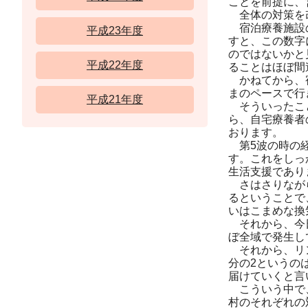
ことを前提に、
全体の対策を改
宿泊療養施設の
平成23年度
すと、この数字
のではないかと
平成22年度
ることはほぼ間
かねてから、宿
まのペースで行
平成21年度
そういったこと
ら、自宅療養者
おります。
第5波の時の経
す。これをしっ
生活支援であり
さはさりながら
るということで
いはこまめな換
それから、今日
ぼ全域で発生し
それから、リン
分の2というの
届けていくと言
こういう中で、
村のそれぞれの