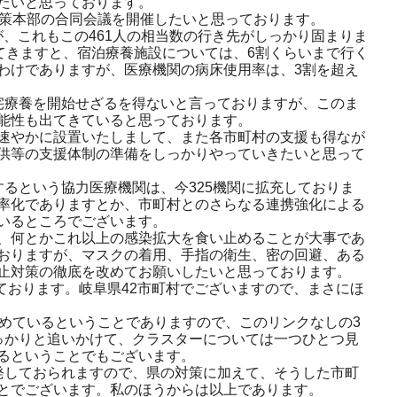
たいと思っております。
策本部の合同会議を開催したいと思っております。
が、これもこの461人の相当数の行き先がしっかり固まりま
てきますと、宿泊療養施設については、6割くらいまで行く
わけでありますが、医療機関の病床使用率は、3割を超え
宅療養を開始せざるを得ないと言っておりますが、このま
能性も出てきていると思っております。
速やかに設置いたしまして、また各市町村の支援も得なが
供等の支援体制の準備をしっかりやっていきたいと思って
るという協力医療機関は、今325機関に拡充しておりま
率化でありますとか、市町村とのさらなる連携強化による
いるところでございます。
、何とかこれ以上の感染拡大を食い止めることが大事であ
おりますが、マスクの着用、手指の衛生、密の回避、ある
止対策の徹底を改めてお願いしたいと思っております。
ております。岐阜県42市町村でございますので、まさにほ
めているということでありますので、このリンクなしの3
っかりと追いかけて、クラスターについては一つひとつ見
るということでもございます。
発しておられますので、県の対策に加えて、そうした市町
とでございます。私のほうからは以上であります。