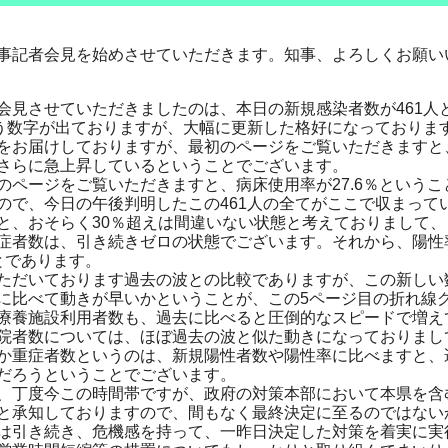
記者会見を始めさせていただきます。知事、よろしくお願い
見させていただきましたのは、本日の新規感染者数が461人と
いう数字が出ておりますが、大幅に更新した格好になっておりま
お届けしておりますが、最初のページをご覧いただきますと、1
さらに急上昇しているということでございます。
ページをご覧いただきますと、病床使用率が27.6％というこ
ので、今日の午後判明したこの461人の全てがここで収まって
と、おそらく30％超えは間違いない状態と考えておりまして、
者数は、引き続きゼロの状態でございます。それから、陽性率
とであります。
だいております過去の波との比較でありますが、この新しい数
に比べて動きが早いかということが、この5ページ目の折れ線
療養施設利用者数も、過去に比べると圧倒的なスピードで増え
者数については、ほぼ過去の波と似た動きになっておりまし
重症者数というのは、新規陽性者数や陽性率に比べますと、
だろうということでございます。
丁度今この時間帯ですが、政府の対策本部において本県を含む
と承知しておりますので、間もなく最終決定に至るのではない
引き続き、危機感を持って、一昨日決定した対策を着実に実