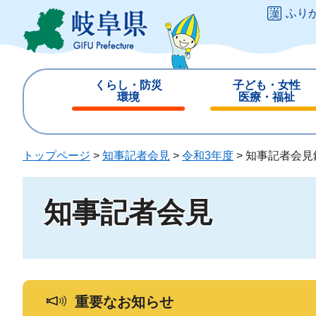
ペ
メ
ふり
ー
ニ
ジ
ュ
の
ー
先
を
くらし・防災
子ども・女性
頭
飛
環境
医療・福祉
で
ば
閉
閉
す
し
じ
じ
。
て
る
る
トップページ
>
知事記者会見
>
令和3年度
>
知事記者会見
本
文
へ
知事記者会見
重要なお知らせ