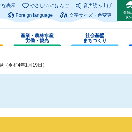
このページの本文へ
がな表示
やさしい にほんご
音声読み上げ
分類
Foreign language
文字サイズ・色変更
さが
産業・農林水産
社会基盤
労働・観光
まちづくり
閉
閉
じ
じ
る
る
録（令和4年1月19日）