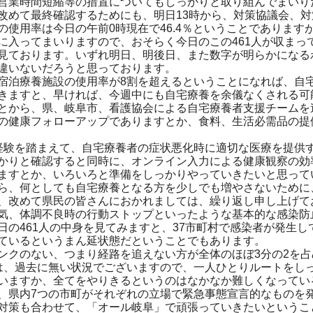
営業時間短縮等の措置についてもしっかりと取り組んでまいり
めて最終確認するためにも、明日13時から、対策協議会、対
使用率は今日の午前0時現在で46.4％ということであります
に入ってまいりますので、おそらく今日のこの461人が収まっ
見ております。いずれ明日、明後日、また数字が明らかになる
違いないだろうと思っております。
泊療養施設の使用率が8割を超えるということになれば、自
きますと、早ければ、今週中にも自宅療養を余儀なくされる可
から、県、岐阜市、看護協会による自宅療養者支援チームを
の健康フォローアップでありますとか、食料、生活必需品の提
験を踏まえて、自宅療養者の症状悪化時に適切な医療を提供す
かりと確認すると同時に、オンライン入力による健康観察の効
ますとか、いろいろと準備をしっかりやっていきたいと思って
、何としても自宅療養となる方を少しでも増やさないために
、改めて県民の皆さんにおかれましては、繰り返し申し上げて
気、体調不良時の行動ストップといったような基本的な感染防
の461人の中身を見てみますと、37市町村で感染者が発生し
ているというまん延状態だということでもあります。
クのない、つまり経路を追えない方が全体のほぼ3分の2を占
は、過去に無い状況でございますので、一人ひとりルートをし
いますか、全てをやりきるというのはなかなか難しくなってい
県内7つの市町がそれぞれの立場で緊急事態宣言的なものを
対策も合わせて、「オール岐阜」で頑張っていきたいというこ